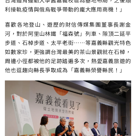
利接軌疫情與俄烏戰爭帶動的龐大應用商機！」
喜歡各地登山、遊歷的財信傳媒集團董事長謝金
河，對於阿里山林鐵「福森號」列車、隙頂二延平
步道、石棹步道、太平老街……等嘉義縣觀光特色
如數家珍，更強調台灣最美的茶山景觀就在石棹，
周邊小徑都被他的足跡踏遍多次，熱愛嘉義旅遊的
他也逗趣向縣長爭取成為「嘉義縣榮譽縣民！」