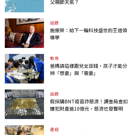
父親節天氣？
話題
施振榮：給下一輪科技盛世的王道領
導學
教育
爸媽請這樣跟兒女談錢，孩子才能分
辨「想要」與「需要」
話題
假採購BNT疫苗詐慈濟！調查局查扣
嫌犯財產逾10億元，慈濟也發聲明
產經