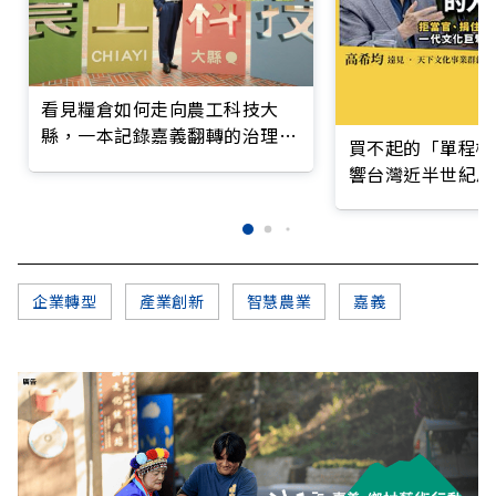
看見糧倉如何走向農工科技大
縣，一本記錄嘉義翻轉的治理實
買不起的「單程機
錄
響台灣近半世紀思
企業轉型
產業創新
智慧農業
嘉義