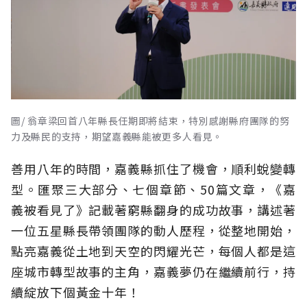
圖/ 翁章梁回首八年縣長任期即將結束，特別感謝縣府團隊的努
力及縣民的支持，期望嘉義縣能被更多人看見。
善用八年的時間，嘉義縣抓住了機會，順利蛻變轉
型。匯聚三大部分、七個章節、50篇文章，《嘉
義被看見了》記載著窮縣翻身的成功故事，講述著
一位五星縣長帶領團隊的動人歷程，從整地開始，
點亮嘉義從土地到天空的閃耀光芒，每個人都是這
座城市轉型故事的主角，嘉義夢仍在繼續前行，持
續綻放下個黃金十年！