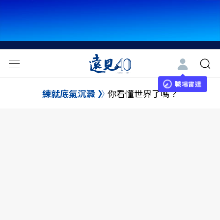
職場雷達
練就底氣沉澱
你看懂世界了嗎？