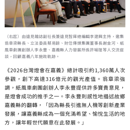
（右起）由遠見雜誌副社長兼遠見智庫總編輯李建興主持，邀集
翁章梁縣長、立法委員蔡易餘、財信傳媒集團董事長謝金河、紙
風車劇團創辦人李永豐、嘉義縣人力發展所長許喻理等人交流座
談，回顧嘉義八年施政軌跡。
《2026台灣燈會在嘉義》總計吸引約1,360萬人次
參觀，創下高達316億元的觀光產值。翁章梁強
調，紙風車劇團創辦人李永豐提供許多寶貴意見，
是燈會成功的推手之一。李永豐則感性地描述故鄉
嘉義縣的翻轉，「因為縣長引進無人機等創新產業
發展，讓嘉義縣成為一個充滿希望、愉悅生活的地
方，讓年輕世代願意在此發展。」