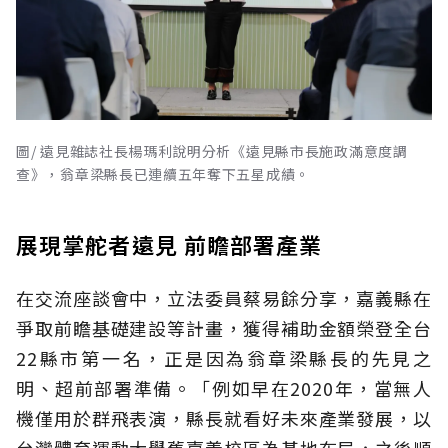
圖/ 遠見雜誌社長楊瑪利說明分析《遠見縣市長施政滿意度調
查》，翁章梁縣長已連續五年奪下五星成績。
展現掌舵者遠見 前瞻部署產業
在交流座談會中，立法委員蔡易餘分享，嘉義縣在
爭取前瞻基礎建設等計畫，獲得補助金額榮登全台
22縣市第一名，正是因為翁章梁縣長的先見之
明、超前部署準備。「例如早在2020年，當無人
機僅用於群飛表演，縣長就看好未來產業發展，以
台灣體育運動大學舊嘉義校區為基地布局，之後順