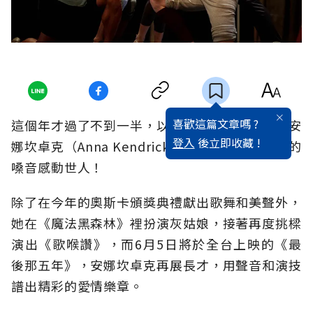
喜歡這篇文章嗎 ?
這個年才過了不到一半，以歌聲聞名的美國女星安
登入
後立即收藏 !
娜坎卓克（Anna Kendrick）就要以她優美高亢的
嗓音感動世人！
除了在今年的奧斯卡頒獎典禮獻出歌舞和美聲外，
她在《魔法黑森林》裡扮演灰姑娘，接著再度挑樑
演出《歌喉讚》，而6月5日將於全台上映的《最
後那五年》，安娜坎卓克再展長才，用聲音和演技
譜出精彩的愛情樂章。