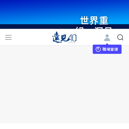
世界重
組・洞見
未來 與
世界領袖
職場雷達
同行