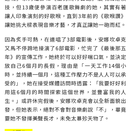
技，但13歲便參演百老匯歌舞劇的她，其實有著
讓人印象演刻的好歌喉，直到3年前的《歌喉讚》
讓她挑大樑表現音樂才藝，才真正讓她一砲而紅。
因為炙手可熱，在連唱了3部電影後，安娜坎卓克
又馬不停蹄地接演了6部電影，忙完了《最後那五
年》的宣傳工作，她終於可以好好喘口氣，並決定
放自己6個月的長假，理由是「一天工作14個小
時，並持續一個月，這種工作壓力不是人人可以承
受的」，她在接受媒體訪問時透露：「我要好好利
用這6個月的時間探索這個世界，並豐富我的人
生。」或許休完假後，安娜坎卓克會以全新面貌出
發，但她表示，絕對不會對音樂劇說「不」，畢竟
要她不發揮美聲長才，未免太暴殄天物了。