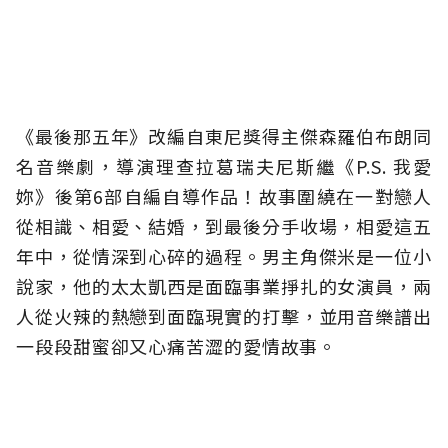
《最後那五年》改編自東尼獎得主傑森羅伯布朗同
名音樂劇，導演理查拉葛瑞夫尼斯繼《P.S. 我愛
妳》後第6部自編自導作品！故事圍繞在一對戀人
從相識、相愛、結婚，到最後分手收場，相愛這五
年中，從情深到心碎的過程。男主角傑米是一位小
說家，他的太太凱西是面臨事業掙扎的女演員，兩
人從火辣的熱戀到面臨現實的打擊，並用音樂譜出
一段段甜蜜卻又心痛苦澀的愛情故事。