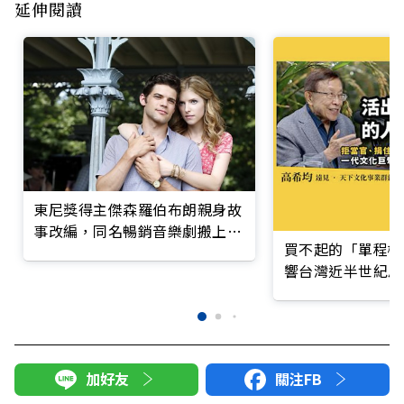
延伸閱讀
東尼獎得主傑森羅伯布朗親身故
事改編，同名暢銷音樂劇搬上大
買不起的「單程機
銀幕！
響台灣近半世紀思
加好友
關注FB