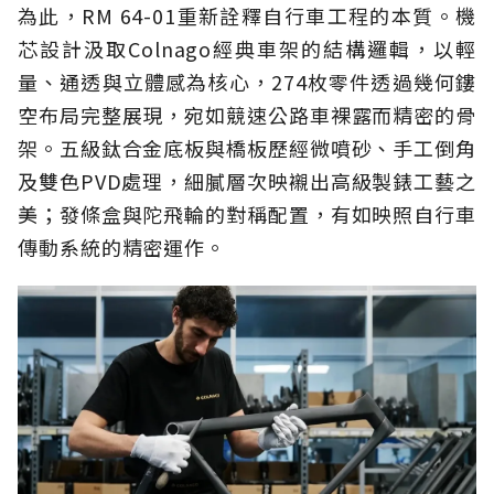
為此，RM 64-01重新詮釋自行車工程的本質。機
芯設計汲取Colnago經典車架的結構邏輯，以輕
量、通透與立體感為核心，274枚零件透過幾何鏤
空布局完整展現，宛如競速公路車裸露而精密的骨
架。五級鈦合金底板與橋板歷經微噴砂、手工倒角
及雙色PVD處理，細膩層次映襯出高級製錶工藝之
美；發條盒與陀飛輪的對稱配置，有如映照自行車
傳動系統的精密運作。