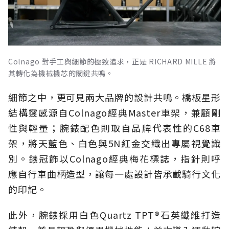
Colnago 對手工與細節的極致追求，正是 RICHARD MILLE 將
其轉化為機械機芯的關鍵共鳴。
細節之中，更可見兩大品牌的設計共鳴。橋板星形
結構靈感源自Colnago經典Master車架，兼顧剛
性與輕量；腕錶配色則取自品牌代表性的C68車
架，將天藍色、白色與5N紅金交織出專屬視覺識
別。錶冠飾以Colnago經典梅花標誌，指針則呼
應自行車曲柄造型，讓每一處設計皆承載騎行文化
的印記。
此外，腕錶採用白色Quartz TPT®石英纖維打造