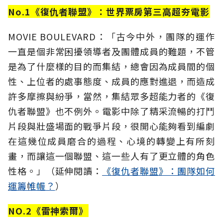
No.1《復仇者聯盟》：世界票房第三高超夯電影
MOVIE BOULEVARD：「古今中外，團隊的運作
一直是個非常困擾領導者及團體成員的難題，不管
是為了什麼樣的目的而集結，總會因為成員間的個
性、上位者的處事態度、成員的應對進退，而造成
許多摩擦與紛爭，當然，集結眾多超能力者的《復
仇者聯盟》也不例外。電影中除了精采流暢的打鬥
片段與壯盛場面的戰爭片段，很開心能夠看到編劇
在這幾位成員磨合的過程、心境的轉變上有所刻
畫，而讓這一個聯盟、這一些人有了更立體的角色
性格。」（延伸閱讀：
《復仇者聯盟》：團隊如何
運籌帷幄？
）
NO.2《雷神索爾》