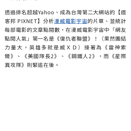
透過排名超越Yahoo、成為台灣第二大網站的【痞
客邦 PIXNET】分析
漫威電影宇宙
的片單、並統計
每部電影的文章點閱數，在漫威電影宇宙中「網友
點閱人氣」第一名是《復仇者聯盟》！（果然團結
力量大，英雄多就是威ＸＤ）接著為《雷神索
爾》、《美國隊長2》、《鋼鐵人2》，而《星際
異攻隊》則緊追在後。