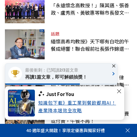
「永遠懷念高教授！」陳其邁、張善
政、盧秀燕、黃敏惠等縣市長發文弔
唁高希均
話題
緬懷高希均教授》天下哪有白吃的午
餐成絕響！聯合報前社長張作錦還原
「經典名言」由來
×
話題
最後衝刺：已閱讀2/3篇文章
陳昱瑄聯手掮客詐慈濟10.6億！律
再讀1篇文章，即可解鎖抽獎！
師、宗教團體如何洗錢？圖解詐騙關
係網
Just For You
知識包下載》重工業到餐飲都用AI！
話題
產業降本增效全攻略
【黃效文專欄】憶高希均教授：免費
或付費，午餐不再！
40 週年盛大開啟！享限定優惠與獨家好禮