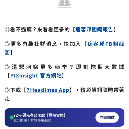
◎看不過癮？來看看更多的【
痞客邦關鍵報告
】
◎更多有趣社群消息，快加入【
痞客邦FB粉絲
團
】
◎還想洞察更多秘辛？即刻挖掘大數據
【
PIXinsight 官方網站
】
◎下載【
7Headlines App
】，精彩資訊隨時帶著
走
72%
領先者已開啟【職場雷達】
立即開啟
立即開通！解鎖專屬服務