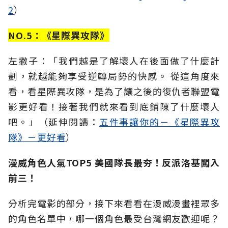
2
）
NO.5：《星際異攻隊》
左撇子：「我們越是了解壞人在後面做了什麼計
劃，就越能夠享受逆轉局勢的快感。 從這角度來
看，看星際異攻隊，是為了讓之後的復仇者聯盟電
影更好看！接著我們就來看到底鋪陳了什麼壞人
吧。」（延伸閱讀：
五件事讓你的－《
星際異攻
隊
》
－更好看
）
漫威角色人氣TOP5 美國隊長最夯！反派洛基闖入
前三！
分析完電影的部分，接下來看看在漫威漫畫裡眾多
的角色名單中，哪一個角色最受台灣網友歡迎呢？