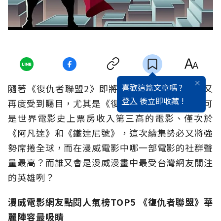
喜歡這篇文章嗎 ?
隨著《復仇者聯盟2》即將上映，漫威系列電影又
登入
後立即收藏 !
再度受到矚目，尤其是《復仇者聯盟》，畢竟它可
是世界電影史上票房收入第三高的電影、僅次於
《阿凡達》和《鐵達尼號》，這次續集勢必又將強
勢席捲全球，而在漫威電影中哪一部電影的社群聲
量最高？而誰又會是漫威漫畫中最受台灣網友關注
的英雄咧？
漫威電影網友點閱人氣榜TOP5 《復仇者聯盟》華
麗陣容最吸睛