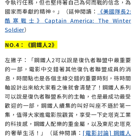
令執行任務，但也堅持著自己為何而戰的信念，為
國家而奉獻的精神。」（延伸閱讀：
《
美國隊長2:
酷寒戰士
》
Captain America: The Winter
Soldier
）
NO.4：《鋼鐵人2》
左撇子：「鋼鐵人2可以說是復仇者聯盟中最重要
的一部，電影中交錯著其他復仇者聯盟成員的消
息，時間點也是各個主線交錯的重要時刻，待時間
軸設計出來給大家看之後就會清楚了！鋼鐵人系列
可以說是復仇者聯盟系列的主軸，也是最成功最受
歡迎的一部，鋼鐵人續集的叫好叫座不遜於第一
集，值得大家進電影院觀賞，享受一下史塔克工業
的科技感，鋼鐵人配樂的重金屬，以及東尼史塔克
的奢華生活！」（延伸閱讀：
[電影討論] 鋼鐵人