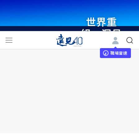
世界重
組・洞見
未來 與
世界領袖
職場雷達
同行