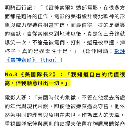
明騎西行記：「《雷神索爾》這部電影，在很多方
面都是難得的佳作，電影的美術設計將北歐神的形
象與威力塑造得相當可信，而最值得一提的是編導
的幽默，自從索爾來到地球以後，真是每三分鐘就
爆笑一次，不論是被電倒、打針，還是被車撞，摔
杯子，真的是娛樂性十足。」（延伸閱讀：
影評
《
雷神索爾
》
（thor）
）
No.3《美國隊長2》：「我知道自由的代價很
高，但我願意付出一切。」
電影人蔘：「美國時代的象徵，不管在他過去所處
的年代與現代來說，即便他被嫌棄過為守舊，他依
然著相同的理念與原則在處世。作為軍人的天職，
重視團隊紀律與原則的史提夫依舊在神盾局聽從命