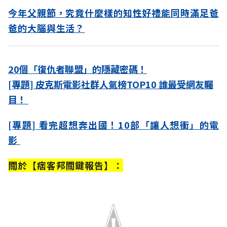
今年父親節，究竟什麼樣的知性好禮能同時滿足爸
爸的大腦與生活？
20個「復仇者聯盟」的隱藏密碼！
[專題] 皮克斯電影社群人氣榜TOP10 誰最受網友矚
目！
[專題] 看完超想奔出國！10部「讓人想衝」的電
影
關於【痞客邦關鍵報告】：