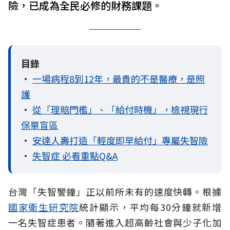
險，已成為全民必修的財務課題。
目錄
•
一場病程8到12年，最貴的不是醫療，是照
護
•
從「理賠門檻」、「給付時機」，檢視現行
保單盲區
•
安達人壽打造「輕度即早給付」專屬失智險
•
失智症 必看重點Q&A
台灣「失智警鐘」正以前所未有的速度快轉。根據
國家衛生研究院
統計顯示，平均每30分鐘就新增
一名失智症患者。隨著進入超高齡社會與少子化加