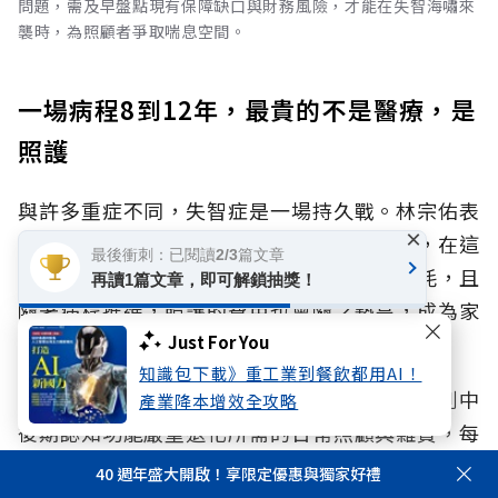
問題，需及早盤點現有保障缺口與財務風險，才能在失智海嘯來
襲時，為照顧者爭取喘息空間。
一場病程8到12年，最貴的不是醫療，是
照護
與許多重症不同，失智症是一場持久戰。林宗佑表
×
示，失智症患者的平均存活約長達8至12年，在這
最後衝刺：已閱讀2/3篇文章
漫長的歲月裡，隨之而來的是驚人的財務消耗，且
再讀1篇文章，即可解鎖抽獎！
隨著病程推進，照護的費用也會隨之墊高，成為家
庭沉重的負擔。
Just For You
知識包下載》重工業到餐飲都用AI！
從初期的門診診療、失智症治療與新藥費用，到中
產業降本增效全攻略
後期認知功能嚴重退化所需的日常照顧與雜費，每
月支出可能從初期的兩、三萬元，一路攀升至六萬
40 週年盛大開啟！享限定優惠與獨家好禮