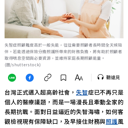
失智症照顧難度高於一般失能，往往需要照顧者長時間全天候陪
伴。若能透過保險分擔照護所帶來的財務負擔，將有助於照顧者
取得喘息空間與必要資源，並維持家庭長期照顧能量。
(圖/shutterstock)
聽遠見
台灣正式邁入超高齡社會，
失智
症已不再只是
個人的醫療議題，而是一場漫長且牽動全家的
長期抗戰。面對日益逼近的失智海嘯，如何客
觀檢視現有保障缺口，及早接住財務與
照護
風