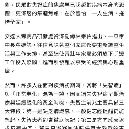
劇，民眾對失智症的焦慮早已超越對疾病本身的恐
懼，更深層的集體焦慮，在於害怕「一人生病，拖
垮全家」。
安達人壽商品研發處資深副總林宗佑指出，一旦家
中長輩確診，往往意味著整個家庭都要重新調整生
活與工作安排，甚至迫使青壯年家屬必須放下手邊
工作投入照顧，進而引發難以承受的經濟與心理重
擔。
然而，許多人在面對疾病初期時，常將「失智症」
與「正常老化」混為一談，因而錯失失智症早期治
療與延緩退化的黃金時機。失智症前兆主要具備三
大特徵：第一是缺乏病識感，一般健忘經提醒仍能
想起，失智患者卻會徹底忘記；第二是方向感衰退
或反覆詢問；第三是漸漸無法勝任原本熟悉的事