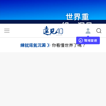
世界重
組・洞見
未來 與
世界領袖
職場雷達
練就底氣沉澱
你看懂世界了嗎？
同行