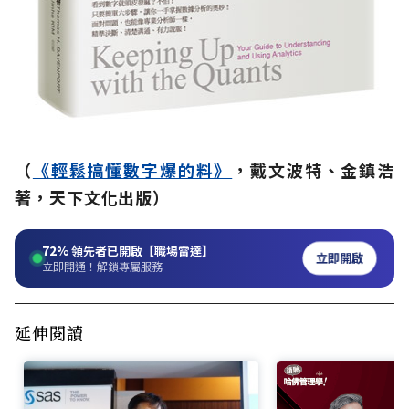
（
《輕鬆搞懂數字爆的料》
，戴文波特、金鎮浩
著，天下文化出版）
72%
領先者已開啟【職場雷達】
立即開啟
立即開通！解鎖專屬服務
延伸閱讀