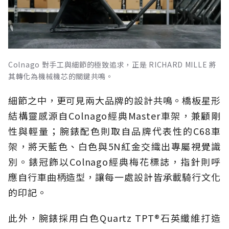
Colnago 對手工與細節的極致追求，正是 RICHARD MILLE 將
其轉化為機械機芯的關鍵共鳴。
細節之中，更可見兩大品牌的設計共鳴。橋板星形
結構靈感源自Colnago經典Master車架，兼顧剛
性與輕量；腕錶配色則取自品牌代表性的C68車
架，將天藍色、白色與5N紅金交織出專屬視覺識
別。錶冠飾以Colnago經典梅花標誌，指針則呼
應自行車曲柄造型，讓每一處設計皆承載騎行文化
的印記。
此外，腕錶採用白色Quartz TPT®石英纖維打造