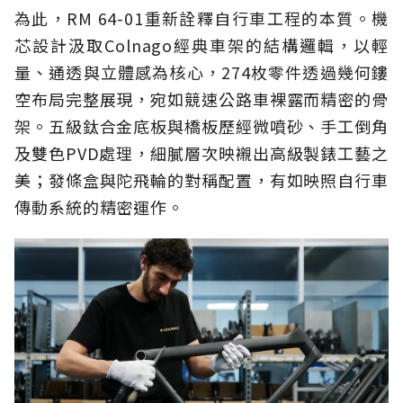
為此，RM 64-01重新詮釋自行車工程的本質。機
芯設計汲取Colnago經典車架的結構邏輯，以輕
量、通透與立體感為核心，274枚零件透過幾何鏤
空布局完整展現，宛如競速公路車裸露而精密的骨
架。五級鈦合金底板與橋板歷經微噴砂、手工倒角
及雙色PVD處理，細膩層次映襯出高級製錶工藝之
美；發條盒與陀飛輪的對稱配置，有如映照自行車
傳動系統的精密運作。