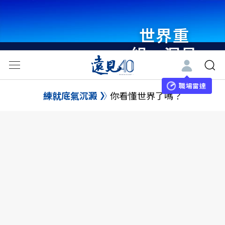
世界重
組・洞見
未來 與
世界領袖
職場雷達
練就底氣沉澱
你看懂世界了嗎？
同行