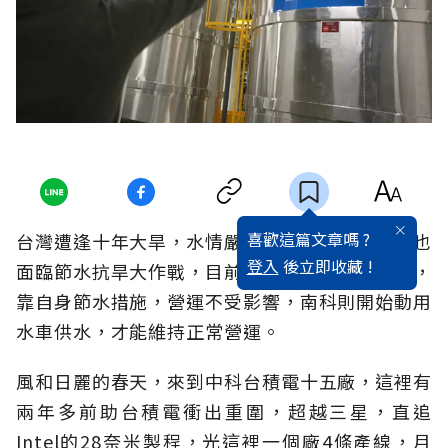
喜歡這篇文章嗎 ?
台灣遭逢十年大旱，水情嚴峻，晶圓龍頭台積電也
登入
後立即收藏 !
面臨節水抗旱大作戰，目前新竹、台中兩地廠房，
靠自身節水措施，營運不受影響，南科則開始動用
水車供水，才能維持正常營運。
風和日麗的春天，來到中科台積電十五廠，這裡有
兩年多前助台積電衝出重圍，超越三星，直追
Intel的28奈米製程，光這裡一個廠4條產線，月