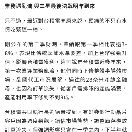
業務遇亂流 與三星最後決戰明年到來
只不過，最近對台積電高層來說，頭痛的不只有水
情吃緊這一樁。
剛公布的第二季財測，業績跟第一季相比衰退7-
8%，表現比傳統季節水準要差，加上台幣強勁升
值，影響台積電獲利，這可說是台積電近幾年來，
第一次遭逢業務亂流，他們同時下修整體半導體市
場、晶圓代工市況展望，過往的28奈米產線金雞
母，也因為訂單流失，從客戶需排隊的產能滿載，
產能利用率下修到不到9成。
台積電共同執行長劉德音提到，有好幾個行動晶片
客戶因為過度樂觀，錯估市場態勢，調整庫存導致
訂單流失，但強調影響只會在一季之內，下半年就