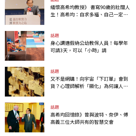
緬懷高希均教授》 書寫90歲的壯闊人
生！高希均：自求多福、自己一定要
爭氣
話題
身心調適假納公幼教保人員！每學年
可請3天，可以「小時」請
話題
又不是網購！向宇宙「下訂單」會到
貨？心理師解析「顯化」為何讓人無
法自拔
話題
高希均回憶錄》曾與波特、奈伊、傅
高義三位大師共有的智慧交會