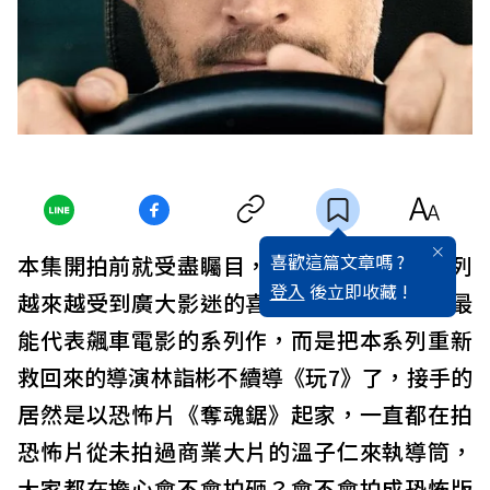
喜歡這篇文章嗎 ?
本集開拍前就受盡矚目，不只是因為這個系列
登入
後立即收藏 !
越來越受到廣大影迷的喜愛，或者它是目前最
能代表飆車電影的系列作，而是把本系列重新
救回來的導演林詣彬不續導《玩7》了，接手的
居然是以恐怖片《奪魂鋸》起家，一直都在拍
恐怖片從未拍過商業大片的溫子仁來執導筒，
大家都在擔心會不會拍砸？會不會拍成恐怖版