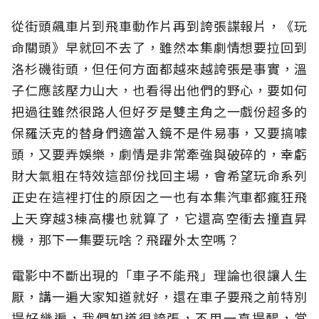
從街頭飆車片到飛車動作片再到誇張諜報片，《玩
命關頭》早就回不去了，雖然本集劇情想要拉回到
洛杉磯街頭，但任何方面都越來越誇張是事實，溫
子仁應該壓力山大，也看得出他們的野心，要如何
把過往雖然很路人但好歹是雙主角之一戲份超多的
保羅沃克的替身們適當入鏡不是件易事，又要搞噱
頭，又要弄娛樂，劇情是非常牽強與破碎的，幸虧
財大氣粗在特效這部份找回主場，會希望玩命系列
正史在這裡打住的原因之一也有本集汽車都瘋狂飛
上天穿越3棟高樓也就算了，它還高空衝去撞直昇
機，那下一集要玩啥？飛躍外太空嗎？
電影中不斷出現的「車子不能飛」理論也很讓人生
厭，講一遍大家知道就好，還在車子要飛之前特別
提好幾遍，我們知道很誇張，不用一直提醒，當