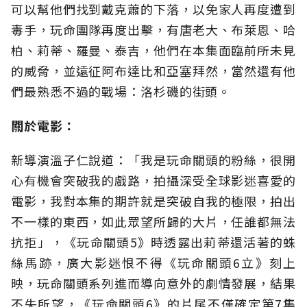
可以幫他們找到戴克蕭的下落，以免家人再度遭到
毒手，玩命團隊再度出擊，有唐老大、布萊恩、哈
柏、莉蒂、羅曼、泰吉，他們在本集面臨前所未見
的威脅，並遠征阿布達比和亞塞拜然，當然還有他
們最熟悉不過的戰場：洛杉磯的街頭。
關於電影：
新導演溫子仁說道：「我是玩命關頭的粉絲，很開
心有機會突破我的戲路，拍攝深受全球影迷喜愛的
電影，我對本集的期許就是突破自我的極限，拍出
不一樣的東西，如此眾望所歸的大片，任誰都無法
抗拒」，《玩命關頭5》時透露出莉蒂還活著的蛛
絲馬跡，廣大影迷恨不得《玩命關頭6立》刻上
映，玩命關頭系列進而導向意外的劇情發展，結果
不失所望，《玩命關頭6》的片尾不僅確定第7集