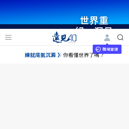
世界重
組・洞見
未來 與
世界領袖
職場雷達
練就底氣沉澱
你看懂世界了嗎？
同行