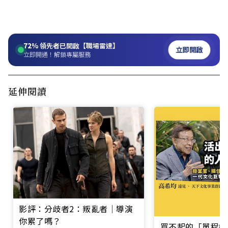
72%
領先者已開啟【職場雷達】
立即開啟
立即開通！解鎖專屬服務
延伸閱讀
影評：分歧者2：叛亂者│導演
你累了嗎？
買不起的「單程機