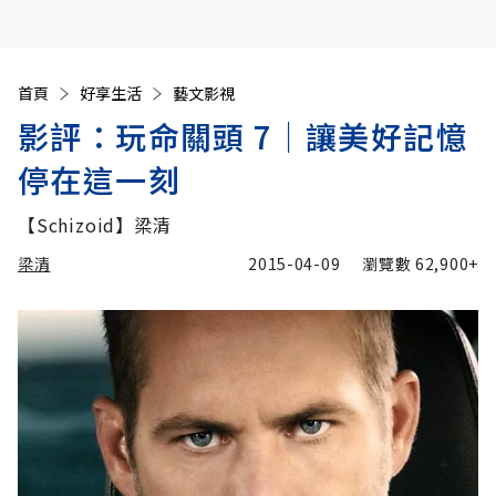
首頁
好享生活
藝文影視
影評：玩命關頭 7│讓美好記憶
停在這一刻
【Schizoid】梁清
梁清
2015-04-09
瀏覽數
62,900+