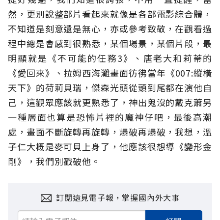
然，更別說整部片看起來就像是各部電影綜合體，
不知道是刻意還是無心，亦或參考致敬，在觀看過
程中總是會感到很熟悉，某個場景，某個片段，最
明顯就是《不可能的任務3》、唐老大和莉蒂的
《愛回來》、拉姆西海灘畫面彷彿當年《007:縱橫
天下》的荷莉貝瑞，傑森光頭從頭到尾都在演他自
己，這觀眾應該就更熟悉了，神出鬼沒的戴克蕭另
一種層面也算是恐怖片裡的魔神仔吧，最後高潮
處，畫面不斷旋轉再旋轉，爆破再爆破，我想，溫
子仁大概是麥可貝上身了，他應該很想導《變形金
剛》，我們別戳破他。
訂閱遠見電子報，掌握國內外大事