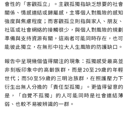
會性的「客觀孤立」。主觀孤獨指缺乏想要的社會
關係、情感連結或歸屬感，主導個人對風險的感知
強度與焦慮程度；而客觀孤立則指與家人、朋友、
社區或社會網絡的接觸很少，與個人對風險的規劃
準備與支持資源有關，這兩者可能同時存在，也可
能彼此獨立，在無形中拉大人生風險的防護缺口。
報告中呈現幾個值得關注的現象：孤獨感受最高並
非刻板印象中的高齡族群，而是20至29歲的年輕
世代；而50至59歲的三明治族群，在照護壓力下
衍生出無人分擔的「責任型孤獨」。更值得留意的
是，「自覺不孤獨」的人可能同時是社會連結薄
弱、也較不易被辨識的一群。