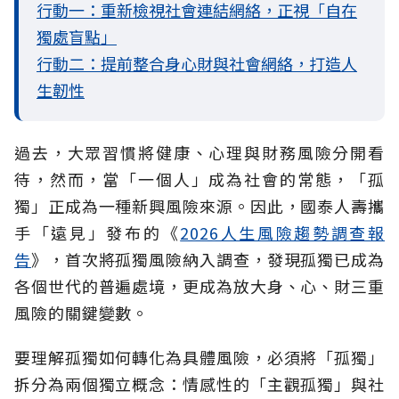
行動一：重新檢視社會連結網絡，正視「自在
獨處盲點」
行動二：提前整合身心財與社會網絡，打造人
生韌性
過去，大眾習慣將健康、心理與財務風險分開看
待，然而，當「一個人」成為社會的常態，「孤
獨」正成為一種新興風險來源。因此，國泰人壽攜
手「遠見」發布的《
2026人生風險趨勢調查報
告
》，首次將孤獨風險納入調查，發現孤獨已成為
各個世代的普遍處境，更成為放大身、心、財三重
風險的關鍵變數。
要理解孤獨如何轉化為具體風險，必須將「孤獨」
拆分為兩個獨立概念：情感性的「主觀孤獨」與社