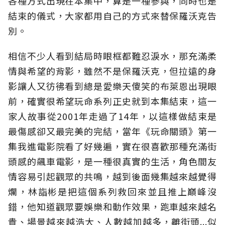
各種方式出現在本集中，算是一種參與，同時也是
結束的儀式，大家都用自己的方式來替保羅沃克告
別。
相信不少人看到結局時眼框都難忍淚水，那充滿柔
情與希望的背影，雖然不是保羅沃克，但拉遠的身
影讓人又彷彿看到總是愛樂天傻笑的布萊恩出現眼
前，確實很希望玩命系列正史就到本集結束，這一
家人故事從2001年走過了14年，以這樣做結束是
最傷感卻又最完美的完結，當年《玩命關頭》第一
集我進電影院看了好幾遍，實在很喜歡那種充滿街
頭感的飆車電影，是一種很真實的生活，角色間友
情容易引起觀眾的共鳴，越到後面幾集越來越覺得
爛，林詣彬是把這個系列救回來並且推上巔峰沒
錯，他知道觀眾要娛樂和動作效果，跑車越來越名
貴、場景越來越浩大、人數越加越多，離街頭...似