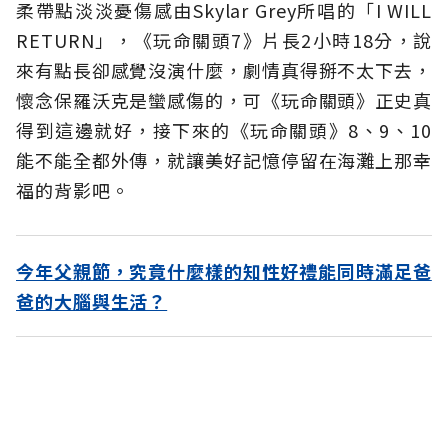
柔帶點淡淡憂傷感由Skylar Grey所唱的「I WILL
RETURN」，《玩命關頭7》片長2小時18分，說
來有點長卻感覺沒演什麼，劇情真得掰不太下去，
懷念保羅沃克是蠻感傷的，可《玩命關頭》正史真
得到這邊就好，接下來的《玩命關頭》8、9、10
能不能全都外傳，就讓美好記憶停留在海灘上那幸
福的背影吧。
今年父親節，究竟什麼樣的知性好禮能同時滿足爸
爸的大腦與生活？