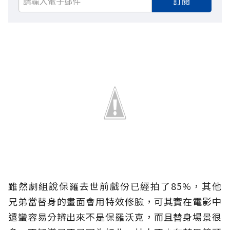
訂閱
雖然劇組說保羅去世前戲份已經拍了85%，其他
兄弟當替身的畫面會用特效修臉，可其實在電影中
還蠻容易分辨出來不是保羅沃克，而且替身場景很