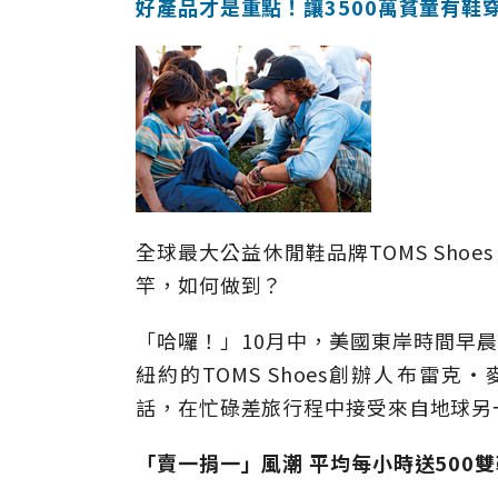
好產品才是重點！讓3500萬貧童有鞋
全球最大公益休閒鞋品牌TOMS Sho
竿，如何做到？
「哈囉！」10月中，美國東岸時間早
紐約的TOMS Shoes創辦人布雷克‧麥
話，在忙碌差旅行程中接受來自地球另
「賣一捐一」風潮 平均每小時送500雙