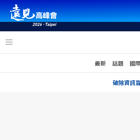
文
最新
最新
話題
國
雜誌目錄
活動
話題
AI
破除資訊
學堂
專題報導
科技
教育
遠見ON AIR
影音
合作