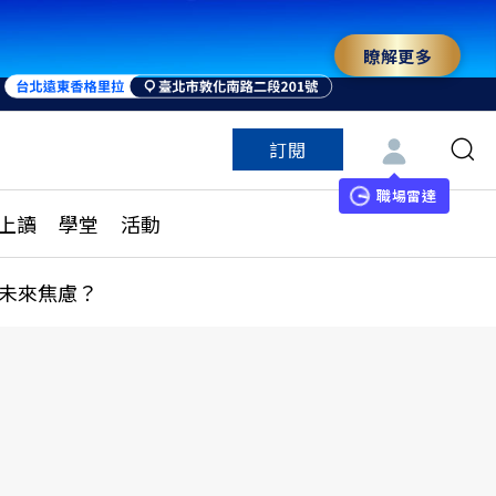
瞭解更多
訂閱
特色頻道
訂閱
見線上讀
ESG遠見
職場雷達
上讀
學堂
活動
多訂閱方案
城市學
刊購買
健康遠見
未來焦慮？
子報訂閱
華人精英論壇
享知識包
領導影響力學院