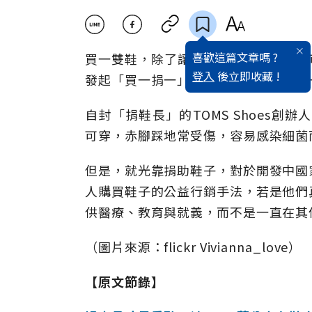
喜歡這篇文章嗎 ?
買一雙鞋，除了讓自己看起來更好，還可
登入
後立即收藏 !
發起「買一捐一」的銷售模式，每賣出
自封「捐鞋長」的TOMS Shoes創
可穿，赤腳踩地常受傷，容易感染細菌
但是，就光靠捐助鞋子，對於開發中國
人購買鞋子的公益行銷手法，若是他們
供醫療、教育與就義，而不是一直在其
（圖片來源：flickr Vivianna_love）
【原文節錄】