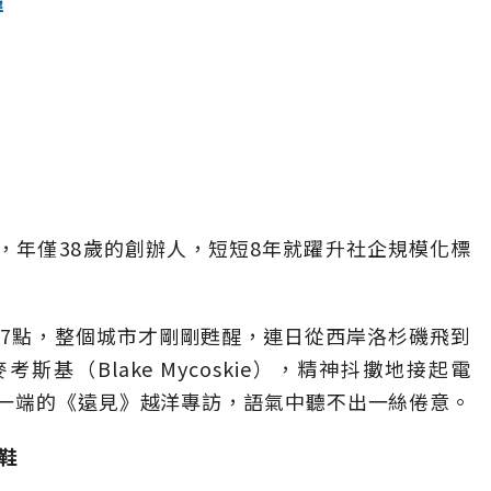
穿
es，年僅38歲的創辦人，短短8年就躍升社企規模化標
晨7點，整個城市才剛剛甦醒，連日從西岸洛杉磯飛到
考斯基（Blake Mycoskie），精神抖擻地接起電
一端的《遠見》越洋專訪，語氣中聽不出一絲倦意。
鞋