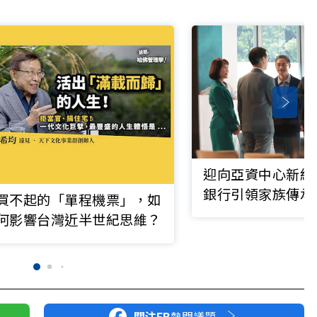
迎向亞資中心新紀
銀行引領家族傳承
買不起的「單程機票」，如
以家辦與雙核團隊
何影響台灣近半世紀思維？
新局
關注FB
熱門議題