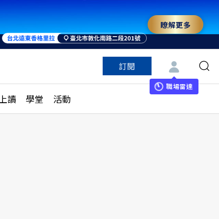
瞭解更多
訂閱
特色頻道
訂閱
見線上讀
ESG遠見
職場雷達
上讀
學堂
活動
多訂閱方案
城市學
刊購買
健康遠見
子報訂閱
華人精英論壇
享知識包
領導影響力學院