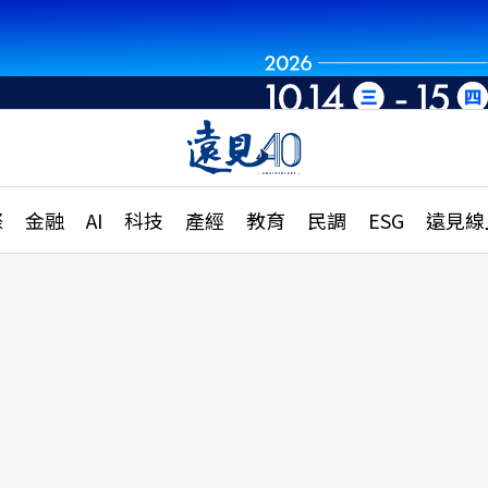
章
特輯
文章
大學升學、職涯攻略
遠
際
金融
AI
科技
產經
教育
民調
ESG
遠見線
國際
更
縣市施政調查全解析
金融
單
民調
產經
電
好享生活
獨
專欄