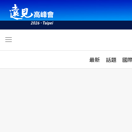
文
最新
最新
話題
國
雜誌目錄
活動
話題
AI
學堂
專題報導
科技
教育
遠見ON AIR
影音
合作