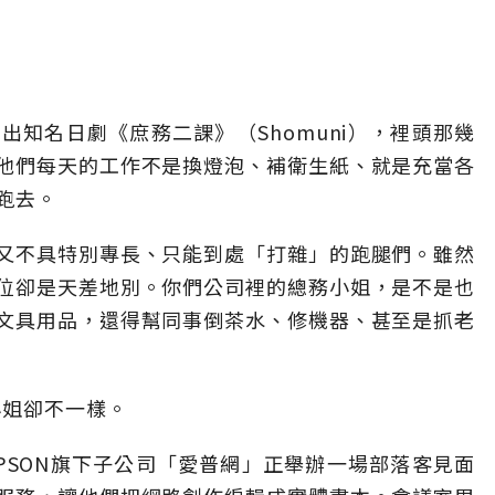
知名日劇《庶務二課》（Shomuni），裡頭那幾
他們每天的工作不是換燈泡、補衛生紙、就是充當各
跑去。
又不具特別專長、只能到處「打雜」的跑腿們。雖然
位卻是天差地別。你們公司裡的總務小姐，是不是也
文具用品，還得幫同事倒茶水、修機器、甚至是抓老
小姐卻不一樣。
PSON旗下子公司「愛普網」正舉辦一場部落客見面