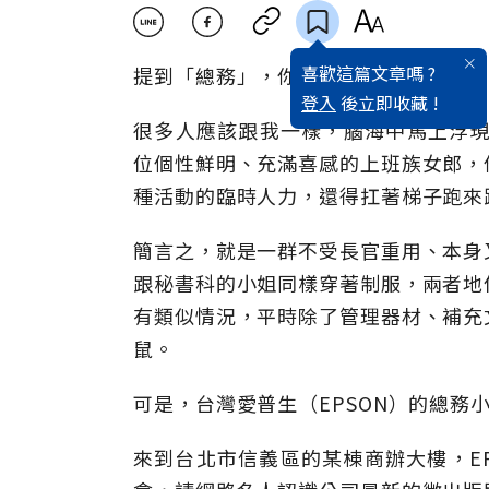
喜歡這篇文章嗎 ?
提到「總務」，你會想到什麼？
登入
後立即收藏 !
很多人應該跟我一樣，腦海中馬上浮現出
位個性鮮明、充滿喜感的上班族女郎，
種活動的臨時人力，還得扛著梯子跑來
簡言之，就是一群不受長官重用、本身
跟秘書科的小姐同樣穿著制服，兩者地
有類似情況，平時除了管理器材、補充
鼠。
可是，台灣愛普生（EPSON）的總務
來到台北市信義區的某棟商辦大樓，E