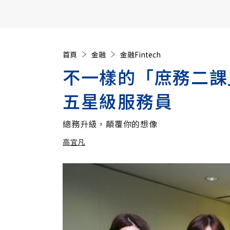
【遠見40週年慶】訂《遠見》贈實用家電3選1+暢銷好
首頁
金融
金融Fintech
不一樣的「庶務二課
五星級服務員
總務升級，顛覆你的想像
高宜凡
加入追蹤
高宜凡