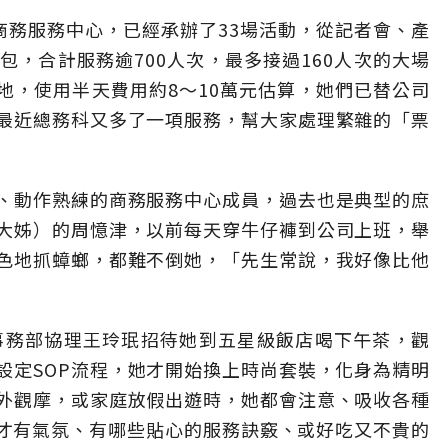
成的商務服務中心，已經承辦了33場活動，從記者會、產
，合計服務逾700人次，最多接過160人次的大場
場地，使用半天費用約8～10萬元估算，她們已替公司
最近總務科又多了一項服務，幫大家處理繁雜的「票
、動作熟練的商務服務中心成員，過去也是典型的庶
大姊）的周憶津，以前每天穿牛仔褲到公司上班，舉
色地抓蟑螂，都難不倒她，「先生常說，我好像比他
企業事務部協理王玲珉招待她到五星級飯店喝下午茶，觀
設定SOP流程，她才開始換上時尚套裝，化身為精明
外觀摩，或家庭放假出遊時，她都會注意、吸收各種
佈置才有氣氛、有哪些貼心的服務訣竅、或好吃又不貴的