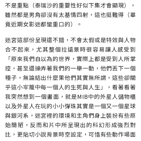
不是重點（泰瑞沙的重要性好似下集才會顯現），
雖然都是男角卻沒有太基情四射，這也挺難得（畢
竟近期女影迷都蠻重口的）。
迷宮這部份呈現還不錯，不會太假或是特效與人物
合不起來，尤其整個拉遠景時很容易讓人感受到
「原來我們自以為的世界，實際上都是受到人所掌
控，甚至還操弄著我們的一舉一動，他們丟下一個
種子，無論結出什麼果他們其實無所謂，這些卻關
乎這小牢籠中每一個人的生死與人生」，看著看著
我突然想到一個畫面，就是MIB中的外星人儲物櫃
以及外星人在玩的小小彈珠其實是一個又一個星球
與銀河系，迷宮裡的環境和主角們身上裝扮有些原
始簡陋，反而和片中所呈現出的科幻形成強烈對
比，更貼切小說背景時空設定，可惜有些動作場面