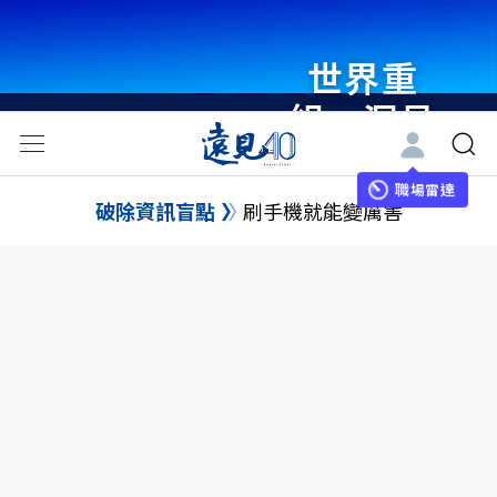
世界重
組・洞見
未來 與
世界領袖
職場雷達
破除資訊盲點
刷手機就能變厲害
同行