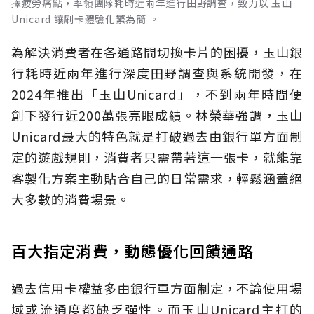
擇疲勞痛點，率領團隊耗時近兩年進行田野調查，致力以 玉山
Unicard 讓刷卡體驗化繁為簡 。
為解決消費者在各通路間切換卡片的困擾，玉山銀
行耗時近兩年進行深度田野調查與系統開發，在
2024年推出「玉山Unicard」，不到兩年時間便
創下發行近200萬張亮眼成績。林榮華強調，玉山
Unicard最大的特色就是打破過去由銀行單方面制
定的遊戲規則，消費者只需帶著這一張卡，就能靠
客製化方案主動貼合自己的日常需求，輕鬆涵蓋絕
大多數的消費場景。
百大指定消費，動態優化回饋通路
過去信用卡權益多由銀行單方面制定，不論使用場
域或流通度都缺乏彈性。而玉山Unicard主打的