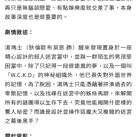
再只是無腦談戀愛、有點娛樂度就交差了事，本身
故事深度也是很重要的。
劇情敘述：
湯瑪士（狄倫歐布萊恩 飾）醒來發現置身於一座
精心設計的殺人迷宮當中，並與一群陌生的男孩受
困當中，除了只記得一段很詭異的夢，以及一個叫
「W.C.K.D」的神秘組織外，他已喪失對外面世界
的記憶，為了脫困，湯瑪士只能憑藉著拼湊過去的
零散記憶，以及找尋在迷宮中的蛛絲馬跡，來解開
所有的謎團得以生存下去，究竟他能揭開什麼樣的
驚人祕密？而誰是設計並操作這龐大又複雜的迷宮
之幕後黑手？
關於電影：