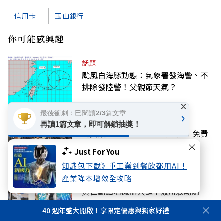
信用卡
玉山銀行
你可能感興趣
話題
颱風白海豚動態：氣象署發海警、不
排除發陸警！父親節天氣？
×
最後衝刺：已閱讀2/3篇文章
話題
再讀1篇文章，即可解鎖抽獎！
【黃效文專欄】憶高希均教授：免費
或付費，午餐不再！
Just For You
知識包下載》重工業到餐飲都用AI！
產業降本增效全攻略
科技
黃仁勳點名機器人是下波AI浪潮關
鍵！這兩家台廠2027年迎爆發期
40 週年盛大開啟！享限定優惠與獨家好禮