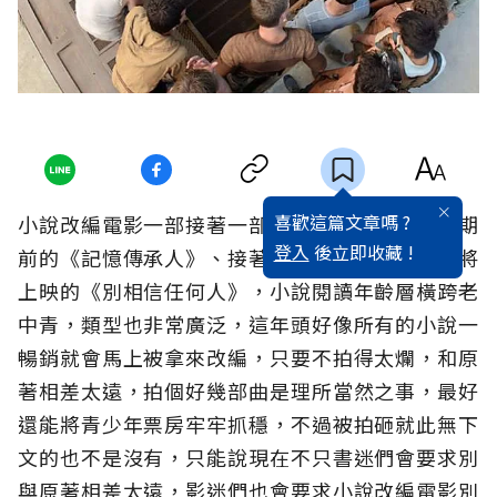
喜歡這篇文章嗎 ?
小說改編電影一部接著一部連續上映，從兩個星期
登入
後立即收藏 !
前的《記憶傳承人》、接著本片、然後下星期即將
上映的《別相信任何人》，小說閱讀年齡層橫跨老
中青，類型也非常廣泛，這年頭好像所有的小說一
暢銷就會馬上被拿來改編，只要不拍得太爛，和原
著相差太遠，拍個好幾部曲是理所當然之事，最好
還能將青少年票房牢牢抓穩，不過被拍砸就此無下
文的也不是沒有，只能說現在不只書迷們會要求別
與原著相差太遠，影迷們也會要求小說改編電影別