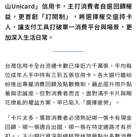
山Unicard」信用卡，主打消費者自選回饋權
益，更首創「訂閱制」，將選擇權交還持卡
人，讓支付工具打破單一消費平台與場景，更
加深入生活日常。
台灣信用卡全台流通卡數已接近六千萬張，平均每
位成年人手中持有三到五張信用卡。各大銀行雖紛
紛推出專屬消費回饋及點數機制，藉此提升用戶黏
著與忠誠度，但對消費者而言，面對滿手卡片與眼
花撩亂的權益方案，早已陷入「選擇疲勞」。
「卡片太多，導致消費者必須熟記哪一張卡有現金
回饋、哪一張適合出國、哪一張在特定通路才有折
扣。」玉山銀行資深副總經理林榮華點出多數消費