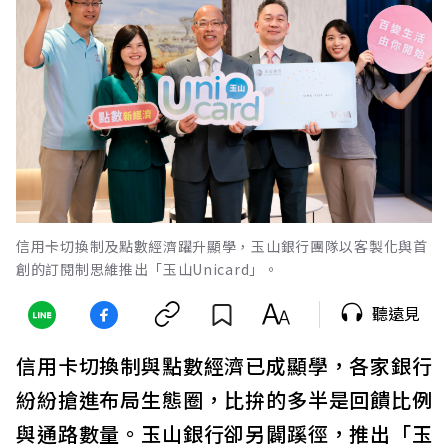
信用卡切換制及點數經濟躍升顯學，玉山銀行團隊以客製化與首
創的訂閱制思維推出「玉山Unicard」。
聽遠見
信用卡切換制與點數經濟已成顯學，各家銀行
紛紛搶進布局生態圈，比拚的多半是回饋比例
與通路數量。玉山銀行卻另闢蹊徑，推出「玉