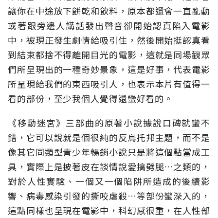
讓你在中途放下餅乾和飲料，原本都還會一直亂動
或著跟旁邊人講話發出聲音卻開始認真陷入電影
中，被現正發生劇情給吸引住，然後開始挺認真看
到結束都捨不得離開目光的電影，這就是同場觀眾
們所呈現出的一種奇妙景象，這是好事，代表電影
所呈現給我們的東西吸引人，也表示本片有值得一
看的部份，至少我個人覺得還蠻好看的。
《
移動迷宮
》
三部曲的原著小說據說口碑就蠻不
錯，它可以說就是個很純的反烏托邦主題，而不是
像其它同類型青少年暢銷小說只是將這個點當成工
具，實際上是披著皮在談情說愛搞劈腿…之類的，
對於人性實驗、一個又一個陷阱所造成的後續影
響、病毒感染引發的撕咬虐殺…等部份蠻深入的，
這點同樣也呈現在電影中，科幻感很重，在人性部