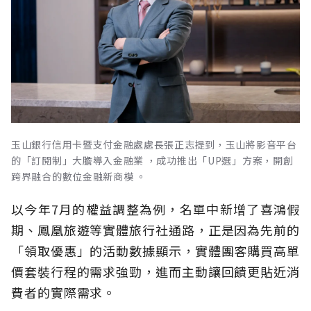
玉山銀行信用卡暨支付金融處處長張正志提到，玉山將影音平台
的「訂閱制」大膽導入金融業 ，成功推出「UP選」方案，開創
跨界融合的數位金融新商模 。
以今年7月的權益調整為例，名單中新增了喜鴻假
期、鳳凰旅遊等實體旅行社通路，正是因為先前的
「領取優惠」的活動數據顯示，實體團客購買高單
價套裝行程的需求強勁，進而主動讓回饋更貼近消
費者的實際需求。