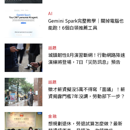
AI
Gemini Spark完整教學｜關掉電腦也
能跑！6個白領推薦工具
話題
城鎮韌性8月演習斷網！行動網路降速
演練將登場，7日「災防訊息」預告
話題
徵才薪資擬沒5萬不得寫「面議」！薪
資揭露門檻7年沒調，勞動部下一步？
金融
想規劃退休，勞退試算怎麼做？最新