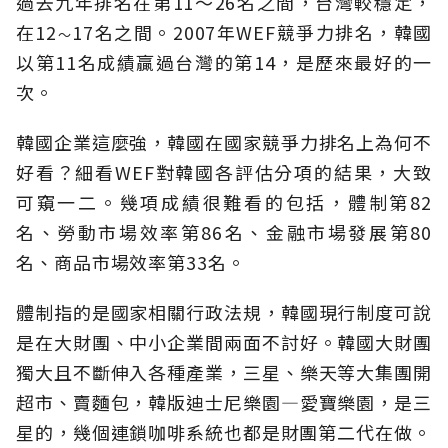
過去九年排名在第11～26名之間，台灣較穩定，
在12
17名之間。2007年WEF競爭力排名，韓國
～
以第11名成績贏過台灣的第14，是歷來最好的一
次。
韓國企業這麼強，韓國在國家競爭力排名上為何不
好看？細看WEF對韓國各評估分項的結果，大致
可窺一二。幾項成績很難看的包括，體制第82
名、勞動市場效率第86名、金融市場發展第80
名、商品市場效率第33名。
體制指的是國家相關行政法規，韓國現行制度可說
是在大財團、中小企業間兩面不討好。韓國大財團
獨大且不斷伸入各種產業，三星、樂天等大集團開
超市、賣麵包，韓版迪士尼樂園—愛寶樂園，是三
星的，幾個連鎖咖啡系統也都是財團第二代在做。