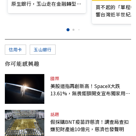
原生銀行，玉山走在金融轉型最
買不起的「單程機
前線
響台灣近半世紀思
信用卡
玉山銀行
你可能感興趣
國際
美股道指再創新高！SpaceX大跌
13.61%，無畏鉅額開支宣布獨家用輝
達
話題
假採購BNT疫苗詐慈濟！調查局查扣
嫌犯財產逾10億元，慈濟也發聲明