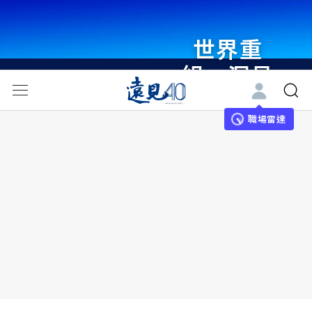
世界重
組・洞見
未來 與
世界領袖
職場雷達
同行