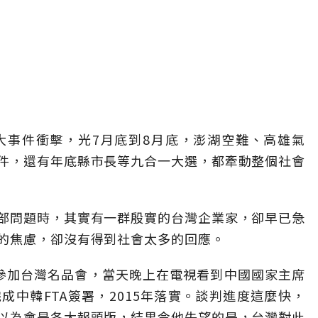
大事件衝擊，光7月底到8月底，澎湖空難、高雄氣
件，還有年底縣市長等九合一大選，都牽動整個社會
部問題時，其實有一群殷實的台灣企業家，卻早已急
的焦慮，卻沒有得到社會太多的回應。
參加台灣名品會，當天晚上在電視看到中國國家主席
中韓FTA簽署，2015年落實。談判進度這麼快，
以為會是各大報頭版，結果令他失望的是，台灣對此