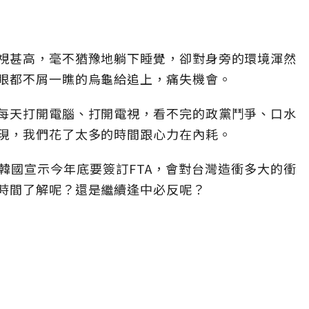
視甚高，毫不猶豫地躺下睡覺，卻對身旁的環境渾然
眼都不屑一瞧的烏龜給追上，痛失機會。
每天打開電腦、打開電視，看不完的政黨鬥爭、口水
現，我們花了太多的時間跟心力在內耗。
韓國宣示今年底要簽訂FTA，會對台灣造衝多大的衝
時間了解呢？還是繼續逢中必反呢？