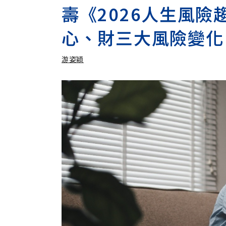
壽《2026人生風
心、財三大風險變化
游姿穎
加入追蹤
游姿穎