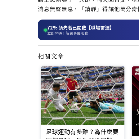
消息無聲無息，「鎮靜」得讓他萬分奇
72%
領先者已開啟【職場雷達】
立即開通！解鎖專屬服務
相關文章
足球運動有多難？為什麼要