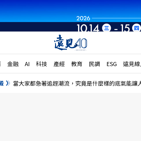
章
特輯
文章
大學升學、職涯攻略
遠
際
金融
AI
科技
產經
教育
民調
ESG
遠見線
國際
更
縣市施政調查全解析
金融
單
民調
澱
當大家都急著追趕潮流，究竟是什麼樣的底氣能讓
產經
電
好享生活
獨
專欄