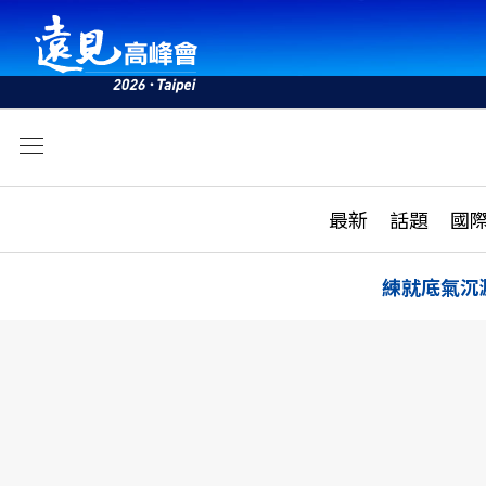
文
最新
最新
話題
國
雜誌目錄
活動
話題
AI
練就底氣沉
學堂
專題報導
科技
教育
遠見ON AIR
影音
合作