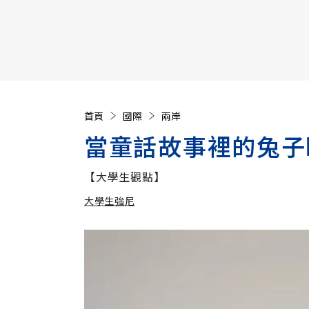
【遠見40週年慶】訂《遠見》贈實用家電3選1+暢銷好
首頁
國際
兩岸
當童話故事裡的兔子
【大學生觀點】
大學生強尼
加入追蹤
大學生強尼