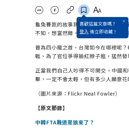
喜歡這篇文章嗎 ?
龜兔賽跑的故事我們都聽過，當兔子自
登入
後立即收藏 !
不知，想當然爾，就是被後頭原先連正
曾為四小龍之首，台灣如今在哪裡呢？
戰、為了官位爭得臉紅脖子粗，猛然發
正當我們自己人吵得不可開交，中國和
擊，一定不會太輕，但有多少人願意花
（圖片來源：Flickr Neal Fowler）
【原文節錄】
中韓FTA難道是狼來了？