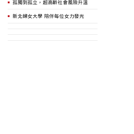
孤獨到孤立，超高齡社會風險升溫
新北婦女大學 陪伴每位女力發光
流行？保
2026FIFA世界盃》越位是
黃