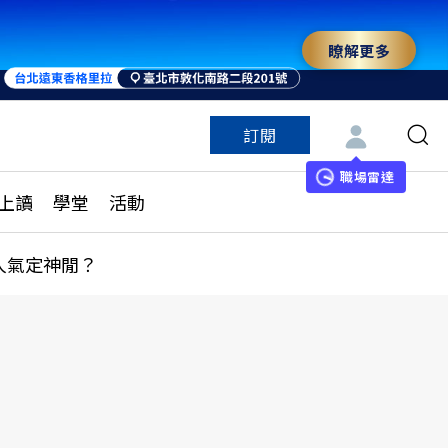
瞭解更多
訂閱
特色頻道
訂閱
見線上讀
ESG遠見
職場雷達
上讀
學堂
活動
多訂閱方案
城市學
刊購買
健康遠見
人氣定神閒？
子報訂閱
華人精英論壇
享知識包
領導影響力學院