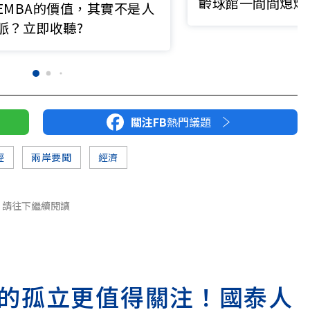
齡球館一間間熄燈
EMBA的價值，其實不是人
代的眼淚
脈？立即收聽?
關注FB
熱門議題
經
兩岸要聞
經濟
請往下繼續閱讀
的孤立更值得關注！國泰人