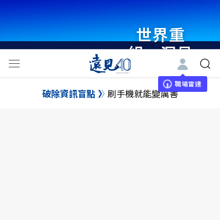
世界重
組・洞見
未來 與
世界領袖
職場雷達
破除資訊盲點
刷手機就能變厲害
同行