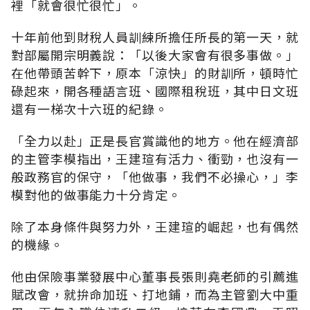
裡「就會很忙很忙」。
十年前他到財稅人員訓練所擔任所長的第一天，就
對部屬開宗明義說：「以後大家會有很多事做。」
在他帶頭苦幹下，原本「涼快」的財訓所，頓時忙
碌起來，開各種語言班、國際租稅班，其中日文班
還有一梯次十六班的紀錄。
「全力以赴」正是長官賞識他的地方。他在經濟部
的主管李模指出，王建瑄有活力、衝勁，也沒有一
般政務官的保守，「他做事，我們不必操心，」李
模對他的做事能力十分肯定。
除了本身條件與努力外，王建瑄的崛起，也有偶然
的機緣。
他由保險事業發展中心董事長張則堯老師的引薦進
賦改會，就拚命加班、打地鋪，而為主管劉大中重