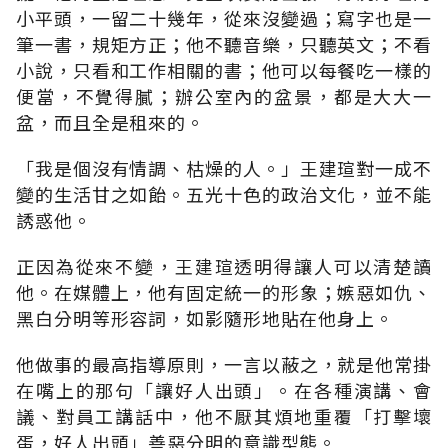
小平頭，一留二十幾年，從來沒變過；寫字也是一
筆一書，規矩方正；他不聽音樂，只聽英文；不看
小說，只看和工作相關的書；他可以每餐吃一樣的
便當，不覺得膩；辦公室內的盆景，都是大大一
盆，而且全是租來的。
「我是個沒有情調、枯燥的人。」王建瑄對一成不
變的生活甘之如飴。五光十色的政治文化，並不能
誘惑他。
正因為從來不變，王建瑄透明得讓人可以清楚讀
他。在媒體上，他有固定統一的形象；嫉惡如仇、
黑白分明等形容詞，如影隨形地貼在他身上。
他做事的最高指導原則，一言以蔽之，就是他常掛
在嘴上的那句「讓好人出頭」。在各種演講、會
議、對員工講話中，他不厭其煩地重覆「打擊壞
蛋，好人出頭」善惡分明的意識型態。