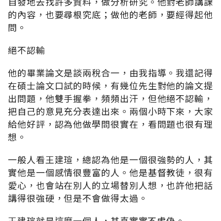
自發地去找許多資料，做分析研究。他對老師講課
的內容，也要尋根究底；做他的老師，要經得起他
問。
絕不認輸
他的畢業論文是談兩稅合一，由我指導。我還記得
在碩士論文口試的時候，有幾位先生對他的論文提
出問題，他雙手握拳，頻頻出汗，但他絕不認輸，
把自己的意見充分表達出來。兩個小時下來，大家
給他好評，認為他做學問很實在，看問題也很有理
想。
一般人看王建瑄，總認為他是一個很強勢的人，其
實他是一個感情很豐富的人。他是基督教徒，很有
愛心，也會站在別人的立場替別人想，也許他把話
講得很強硬，但是不會做得太過。
王建瑄就是這麼一個人，其真實實不虛偽。