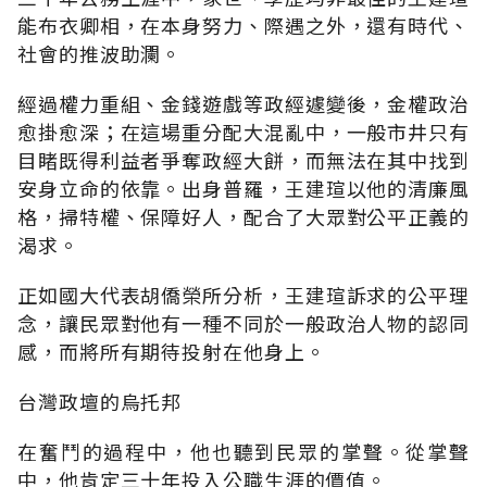
能布衣卿相，在本身努力、際遇之外，還有時代、
社會的推波助瀾。
經過權力重組、金錢遊戲等政經遽變後，金權政治
愈掛愈深；在這場重分配大混亂中，一般市井只有
目睹既得利益者爭奪政經大餅，而無法在其中找到
安身立命的依靠。出身普羅，王建瑄以他的清廉風
格，掃特權、保障好人，配合了大眾對公平正義的
渴求。
正如國大代表胡僑榮所分析，王建瑄訴求的公平理
念，讓民眾對他有一種不同於一般政治人物的認同
感，而將所有期待投射在他身上。
台灣政壇的烏托邦
在奮鬥的過程中，他也聽到民眾的掌聲。從掌聲
中，他肯定三十年投入公職生涯的價值。