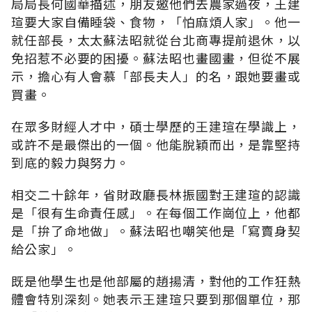
局局長何國華描述，朋友邀他們去農家過夜，王建
瑄要大家自備睡袋、食物，「怕麻煩人家」。他一
就任部長，太太蘇法昭就從台北商專提前退休，以
免招惹不必要的困擾。蘇法昭也畫國畫，但從不展
示，擔心有人會慕「部長夫人」的名，跟她要畫或
買畫。
在眾多財經人才中，碩士學歷的王建瑄在學識上，
或許不是最傑出的一個。他能脫穎而出，是靠堅持
到底的毅力與努力。
相交二十餘年，省財政廳長林振國對王建瑄的認識
是「很有生命責任感」。在每個工作崗位上，他都
是「拚了命地做」。蘇法昭也嘲笑他是「寫賣身契
給公家」。
既是他學生也是他部屬的趙揚清，對他的工作狂熱
體會特別深刻。她表示王建瑄只要到那個單位，那