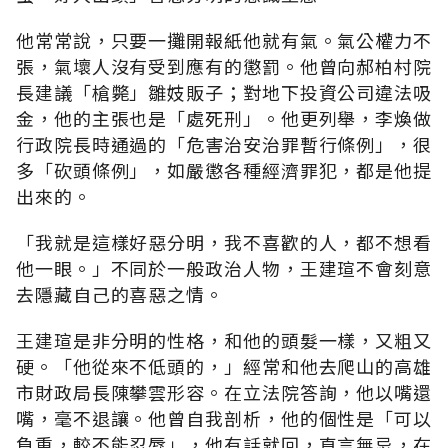
他常常說，只要一攤開報紙他就有氣。氣公權力不
張，氣壞人沒有受到應有的懲罰。他曾向郝柏村院
長建議「槍斃」雛妓販子；對地下投資公司違法吸
金，他的主張也是「處死刑」。他更列舉，李煥做
行政院長時通過的「危害治安治罪暫行條例」，很
多「砍頭條例」，如嚴懲各種經濟罪犯，都是他提
出來的。
「我就是這樣好惡分明，我不喜歡的人，都不想看
他一眼。」不同於一般政治人物，王建瑄不會刻意
去隱藏自己的喜惡之情。
王建瑄是非分明的性格，和他的頭髮一樣，又粗又
硬。「他從來不低頭的，」經常和他去爬山的高雄
市財政局長陳攀雲形容。在立法院答詢，他以嘴還
嘴，毫不退讓。他曾自我剖析，他的個性是「可以
負重，較不能忍辱」，他有話就回，直言無忌，在