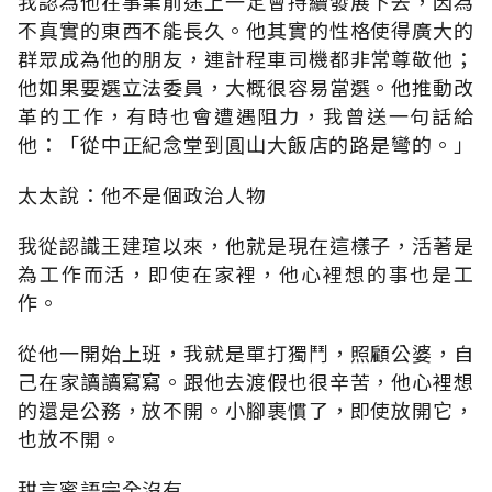
我認為他在事業前途上一定會持續發展下去，因為
不真實的東西不能長久。他其實的性格使得廣大的
群眾成為他的朋友，連計程車司機都非常尊敬他；
他如果要選立法委員，大概很容易當選。他推動改
革的工作，有時也會遭遇阻力，我曾送一句話給
他：「從中正紀念堂到圓山大飯店的路是彎的。」
太太說：他不是個政治人物
我從認識王建瑄以來，他就是現在這樣子，活著是
為工作而活，即使在家裡，他心裡想的事也是工
作。
從他一開始上班，我就是單打獨鬥，照顧公婆，自
己在家讀讀寫寫。跟他去渡假也很辛苦，他心裡想
的還是公務，放不開。小腳裹慣了，即使放開它，
也放不開。
甜言蜜語完全沒有