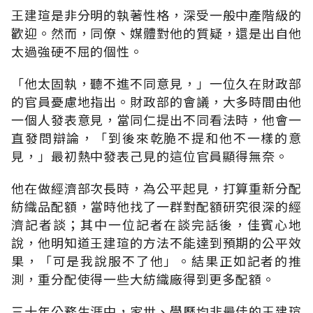
王建瑄是非分明的執著性格，深受一般中產階級的
歡迎。然而，同僚、媒體對他的質疑，還是出自他
太過強硬不屈的個性。
「他太固執，聽不進不同意見，」一位久在財政部
的官員憂慮地指出。財政部的會議，大多時間由他
一個人發表意見，當同仁提出不同看法時，他會一
直發問辯論，「到後來乾脆不提和他不一樣的意
見，」最初熱中發表己見的這位官員顯得無奈。
他在做經濟部次長時，為公平起見，打算重新分配
紡織品配額，當時他找了一群對配額研究很深的經
濟記者談；其中一位記者在談完話後，佳賓心地
說，他明知道王建瑄的方法不能達到預期的公平效
果，「可是我說服不了他」。結果正如記者的推
測，重分配使得一些大紡織廠得到更多配額。
三十年公務生涯中，家世、學歷均非最佳的王建瑄