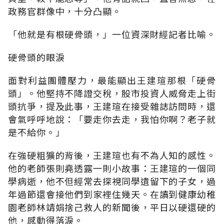
政務官群像中，十分凸顯。
「他就是有根硬骨頭，」一位資深財經記者比喻。
硬骨頭的眼淚
面對利益團體壓力，最能顯出王建瑄那根「硬骨
頭」。他堅持不降證交稅，股市投資人威脅走上街
頭抗爭，提及此事，王建瑄在接受雜誌訪問時，還
會氣呼呼地說：「要走你去走，我怕你啊？老子就
是不給你。」
在強硬粗獷的背後，王建瑄也有不為人知的感性。
他的老師張則堯透露一則小故事：王建瑄的一個同
學病逝，他不但經常去探視同學遺留下的子女，過
年過節還會接他們到家裡住幾天。在讀到健康幼稚
園老師林靖娟捨己救人的新聞後，平日以硬還硬的
他，感動得落淚。