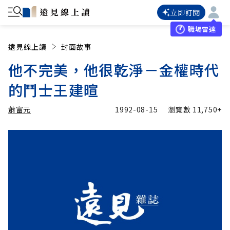
立即訂閱
職場雷達
遠見線上讀
封面故事
他不完美，他很乾淨－金權時代
的鬥士王建暄
蕭富元
1992-08-15
瀏覽數
11,750+
加入追蹤
蕭富元