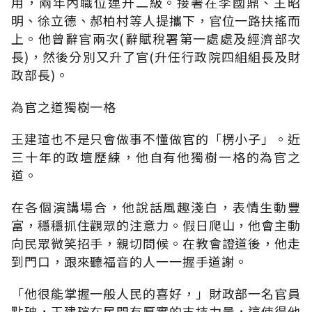
用，兩年內職位連升二級。接著在李國鼎、王昭
明、徐立德、郝柏村等人提攜下，官位一路扶搖而
上。他曾辭官兩次(辭賦稅署第一處處及經濟部次
長)，然後分別又升了官(升任行政院四組組長及財
政部長)。
為官之道獨樹一格
王建瑄也不是只會做事不懂做官的「楞小子」。近
三十年的政壇歷練，他自有他獨樹一格的為官之
道。
在各個演講場合，他說話風趣淺白，表情生動豐
富，穩穩抓住觀眾的注意力。假日爬山，他會主動
向民眾微笑招手，親切問候。在教會證道後，他走
到門口，跟來聽福音的人一一握手道謝。
「他很能掌握一般人民的喜好，」財政部一名官員
點破，王建瑄在民間有厚實的支持力量，這使得他