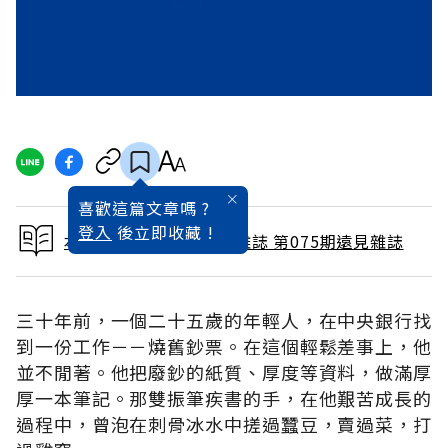
喜歡這篇文章嗎 ?
登入
後立即收藏 !
本文出自 1992 / 9月號雜誌 第075期遠見雜誌
三十年前，一個二十五歲的年輕人，在中央銀行找
到一份工作－－燒舊鈔票。在這個輕鬆差事上，他
並不閒著。他把廢鈔的紙質、厚度等資料，做滿厚
厚一本筆記。那雙振筆疾書的手，在他艱苦成長的
過程中，曾泡在刺骨冰水中搓過蠶豆，賣過菜，打