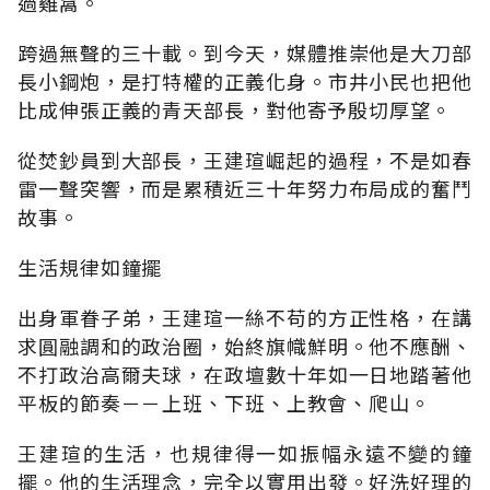
過雞窩。
跨過無聲的三十載。到今天，媒體推崇他是大刀部
長小鋼炮，是打特權的正義化身。市井小民也把他
比成伸張正義的青天部長，對他寄予殷切厚望。
從焚鈔員到大部長，王建瑄崛起的過程，不是如春
雷一聲突響，而是累積近三十年努力布局成的奮鬥
故事。
生活規律如鐘擺
出身軍眷子弟，王建瑄一絲不苟的方正性格，在講
求圓融調和的政治圈，始終旗幟鮮明。他不應酬、
不打政治高爾夫球，在政壇數十年如一日地踏著他
平板的節奏－－上班、下班、上教會、爬山。
王建瑄的生活，也規律得一如振幅永遠不變的鐘
擺。他的生活理念，完全以實用出發。好洗好理的