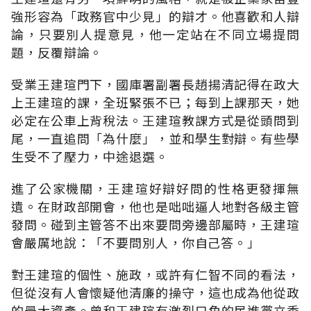
強形容為「政務官中少見」的辯才。他喜歡和人辯
論，只要別人提意見，他一定站在不同立場提問
題，反覆辯論。
受業王建瑄門下，國庫署副署長趙揚清記得在政大
上王建瑄的課，全班緊張不已；每到上課那天，她
必定在公車上背稅法。王建瑄教課方式是從頭問到
尾，一直追問「為什麼」，並和學生對辯。有些學
生受不了壓力，中途退選。
進了公家機關，王建瑄好辯好問的性格更發揮無
遺。在財政部開會，他也是咄咄逼人地對各級主管
發問。碰到主管答不出來要問旁邊部屬時，王建瑄
會嚴厲地說：「不要問別人，你自己答。」
對王建瑄的個性、施政，或許有仁智不同的看法，
但從沒有人會懷疑他清廉的操守，這也成為他從政
的最大資產。曾和王建瑄有激烈口角的民進黨立委