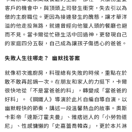
客戶的機會中，與頂頭上司發生衝突，失去引以為
傲的主廚職位。更因為接連發生的醜態，讓才華洋
溢的他走投無路，就連曾經向他獵人頭的餐廳也避
而不見。當卡爾從忙碌生活中回過神，更發現自己
的家庭四分五裂，自己成為讓孩子傷透心的爸爸。
失敗人生往哪走？ 幽默找答案
就像初次進廚房，料理總有失敗的時候，重點在於
敢不敢再起鍋一次。在朋友和家人的力挺下，卡爾
很快地從「不是當爸爸的料」，轉變成「當爸爸的
好料」。《鋼鐵人》導演於此片自編自導自演，以
幽默輕快的節奏，講述一段溫馨熱血的故事。奧斯
卡影帝「達斯汀霍夫曼」、雅痞迷人的「小勞勃道
尼」、性感慵懶的「史嘉蕾喬韓森」，更於本片淋