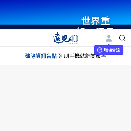
世界重
組・洞見
未來 與
世界領袖
職場雷達
破除資訊盲點
刷手機就能變厲害
同行