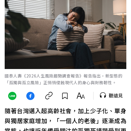
國泰人壽《2026人生風險趨勢調查報告》報告指出，新型態的
「孤獨與孤立風險」正悄悄侵蝕現代人的身心與財務韌性。
聽遠見
隨著台灣邁入超高齡社會，加上少子化、單身
與獨居家庭增加，「一個人的老後」逐漸成為
常態，也讓近年備受關注的孤獨死議題受到更