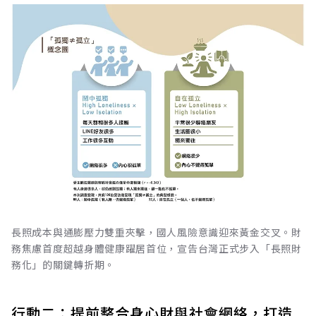
長照成本與通膨壓力雙重夾擊，國人風險意識迎來黃金交叉。財
務焦慮首度超越身體健康躍居首位，宣告台灣正式步入「長照財
務化」的關鍵轉折期。
行動二：提前整合身心財與社會網絡，打造