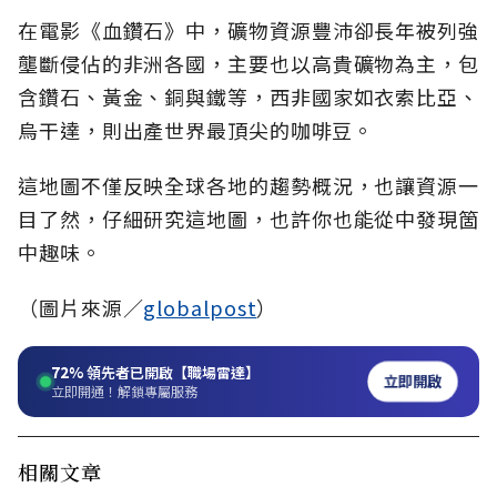
在電影《血鑽石》中，礦物資源豐沛卻長年被列強
壟斷侵佔的非洲各國，主要也以高貴礦物為主，包
含鑽石、黃金、銅與鐵等，西非國家如衣索比亞、
烏干達，則出產世界最頂尖的咖啡豆。
這地圖不僅反映全球各地的趨勢概況，也讓資源一
目了然，仔細研究這地圖，也許你也能從中發現箇
中趣味。
（圖片來源／
globalpost
）
72%
領先者已開啟【職場雷達】
立即開啟
立即開通！解鎖專屬服務
相關文章