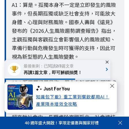
A1：算是。孤獨本身不一定是立即發生的風險
事件，但長期孤獨或缺乏社會支持，可能放大
身體、心理與財務風險。國泰人壽與《遠見》
發布的《2026人生風險趨勢調查報告》指出，
主觀孤獨與客觀孤立會影響個人的風險感知、
準備行動與危機發生時可獲得的支持，因此可
視為新型態的人生風險變數。
×
最後衝刺：已閱讀2/3篇文章
Q2.什麼是孤獨死？哪些人需要特別留意？
再讀1篇文章，即可解鎖抽獎！
A2：孤獨死通常是指一個人在缺乏親友關懷或
Just For You
社會支持的情況下獨自離世，且長時間未被發
知識包下載》重工業到餐飲都用AI！
現的情形。一般人常以為只有高齡者才有風
產業降本增效全攻略
險，但隨著少子化、單身與獨居人口增加，在
超高齡社會中，長期處於客觀孤立、社會連結
40 週年盛大開啟！享限定優惠與獨家好禮
薄弱或缺乏支持網絡的人，都面臨較高風險。