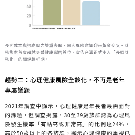
長照成本與通膨壓力雙重夾擊，國人風險意識迎來黃金交叉。財
務焦慮首度超越身體健康躍居首位，宣告台灣正式步入「長照財
務化」的關鍵轉折期。
趨勢二：心理健康風險全齡化，不再是老年
專屬議題
2021年調查中顯示，心理健康是年長者最需面對
的課題，但調查揭露，30至39歲族群認為心理風
險發生機率「有點高或非常高」的比例達24%，
高於50歲以上的各族群，顯示心理健康的重視已