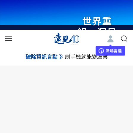
世界重
組・洞見
未來 與
世界領袖
職場雷達
破除資訊盲點
刷手機就能變厲害
同行