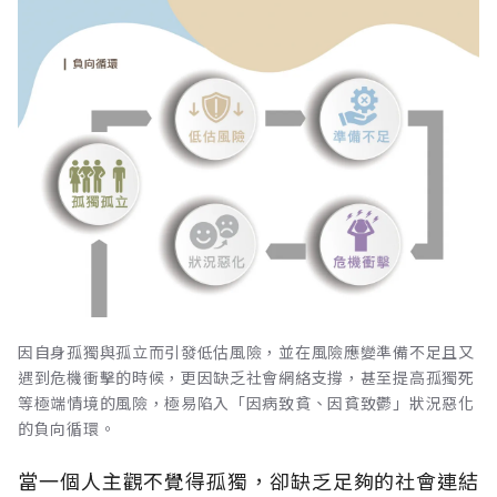
因自身孤獨與孤立而引發低估風險，並在風險應變準備不足且又
遇到危機衝擊的時候，更因缺乏社會網絡支撐，甚至提高孤獨死
等極端情境的風險，極易陷入「因病致貧、因貧致鬱」狀況惡化
的負向循環。
當一個人主觀不覺得孤獨，卻缺乏足夠的社會連結