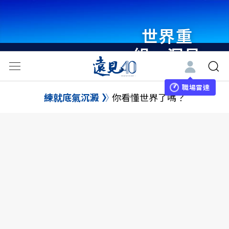
世界重
組・洞見
未來 與
世界領袖
職場雷達
練就底氣沉澱
你看懂世界了嗎？
同行