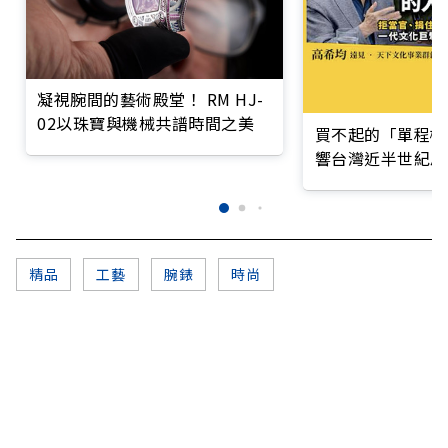
凝視腕間的藝術殿堂！ RM HJ-
02以珠寶與機械共譜時間之美
買不起的「單程機
響台灣近半世紀思
精品
工藝
腕錶
時尚