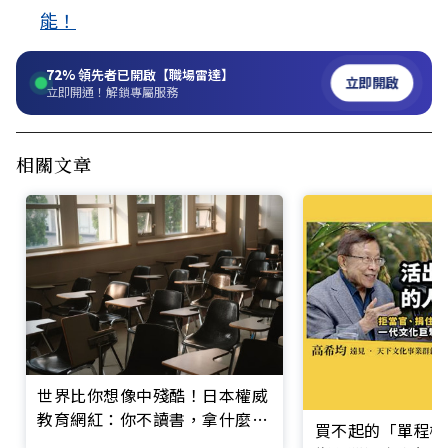
能！
72%
領先者已開啟【職場雷達】
立即開啟
立即開通！解鎖專屬服務
相關文章
世界比你想像中殘酷！日本權威
教育網紅：你不讀書，拿什麼跟
買不起的「單程機
世界競爭？