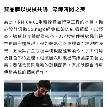
雙品牌以機械共鳴 淬鍊時間之美
為此，RM 64-01重新詮釋自行車工程的本質。機
芯設計汲取Colnago經典車架的結構邏輯，以輕
量、通透與立體感為核心，274枚零件透過幾何鏤
空布局完整展現，宛如競速公路車裸露而精密的骨
架。五級鈦合金底板與橋板歷經微噴砂、手工倒角
及雙色PVD處理，細膩層次映襯出高級製錶工藝之
美；發條盒與陀飛輪的對稱配置，有如映照自行車
傳動系統的精密運作。