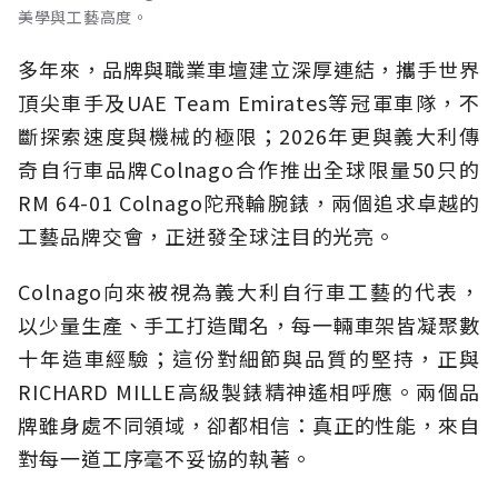
美學與工藝高度。
多年來，品牌與職業車壇建立深厚連結，攜手世界
頂尖車手及UAE Team Emirates等冠軍車隊，不
斷探索速度與機械的極限；2026年更與義大利傳
奇自行車品牌Colnago合作推出全球限量50只的
RM 64-01 Colnago陀飛輪腕錶，兩個追求卓越的
工藝品牌交會，正迸發全球注目的光亮。
Colnago向來被視為義大利自行車工藝的代表，
以少量生產、手工打造聞名，每一輛車架皆凝聚數
十年造車經驗；這份對細節與品質的堅持，正與
RICHARD MILLE高級製錶精神遙相呼應。兩個品
牌雖身處不同領域，卻都相信：真正的性能，來自
對每一道工序毫不妥協的執著。