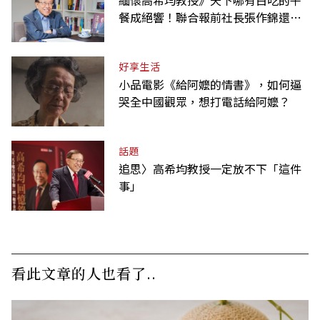
緬懷高希均教授》天下哪有白吃的午
餐成絕響！聯合報前社長張作錦還原
「經典名言」由來
好享生活
小品電影《給阿嬤的情書》，如何逼
哭全中國觀眾，想打電話給阿嬤？
話題
追思〉高希均教授一定放不下「這件
事」
看此文章的人也看了..