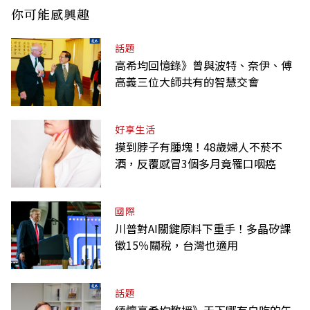
你可能感興趣
話題
高希均回憶錄》曾與波特、奈伊、傅
高義三位大師共有的智慧交會
好享生活
摸到脖子有腫塊！48歲婦人不菸不
酒，反覆感冒3個多月竟罹口咽癌
國際
川普對AI關鍵原料下重手！多晶矽課
徵15％關稅，台灣也適用
話題