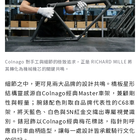
Colnago 對手工與細節的極致追求，正是 RICHARD MILLE 將
其轉化為機械機芯的關鍵共鳴。
細節之中，更可見兩大品牌的設計共鳴。橋板星形
結構靈感源自Colnago經典Master車架，兼顧剛
性與輕量；腕錶配色則取自品牌代表性的C68車
架，將天藍色、白色與5N紅金交織出專屬視覺識
別。錶冠飾以Colnago經典梅花標誌，指針則呼
應自行車曲柄造型，讓每一處設計皆承載騎行文化
的印記。