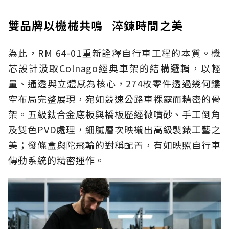
雙品牌以機械共鳴 淬鍊時間之美
為此，RM 64-01重新詮釋自行車工程的本質。機
芯設計汲取Colnago經典車架的結構邏輯，以輕
量、通透與立體感為核心，274枚零件透過幾何鏤
空布局完整展現，宛如競速公路車裸露而精密的骨
架。五級鈦合金底板與橋板歷經微噴砂、手工倒角
及雙色PVD處理，細膩層次映襯出高級製錶工藝之
美；發條盒與陀飛輪的對稱配置，有如映照自行車
傳動系統的精密運作。