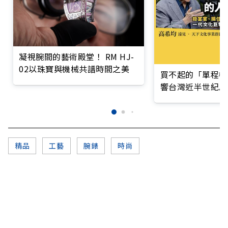
凝視腕間的藝術殿堂！ RM HJ-
02以珠寶與機械共譜時間之美
買不起的「單程機
響台灣近半世紀思
精品
工藝
腕錶
時尚