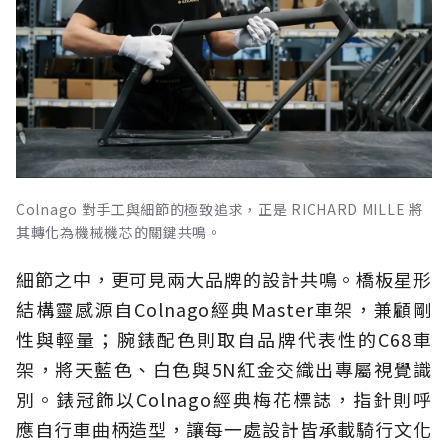
Colnago 對手工與細節的極致追求，正是 RICHARD MILLE 將
其轉化為機械機芯的關鍵共鳴。
細節之中，更可見兩大品牌的設計共鳴。橋板星形
結構靈感源自Colnago經典Master車架，兼顧剛
性與輕量；腕錶配色則取自品牌代表性的C68車
架，將天藍色、白色與5N紅金交織出專屬視覺識
別。錶冠飾以Colnago經典梅花標誌，指針則呼
應自行車曲柄造型，讓每一處設計皆承載騎行文化