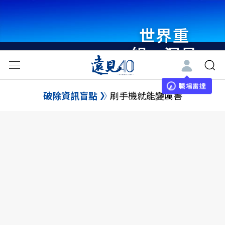
世界重
組・洞見
未來 與
世界領袖
職場雷達
破除資訊盲點
刷手機就能變厲害
同行