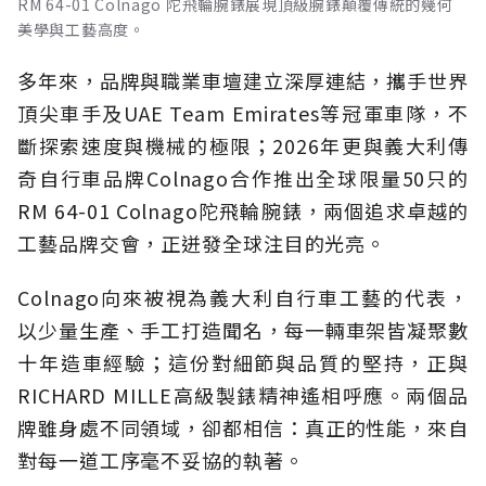
RM 64-01 Colnago 陀飛輪腕錶展現頂級腕錶顛覆傳統的幾何
美學與工藝高度。
多年來，品牌與職業車壇建立深厚連結，攜手世界
頂尖車手及UAE Team Emirates等冠軍車隊，不
斷探索速度與機械的極限；2026年更與義大利傳
奇自行車品牌Colnago合作推出全球限量50只的
RM 64-01 Colnago陀飛輪腕錶，兩個追求卓越的
工藝品牌交會，正迸發全球注目的光亮。
Colnago向來被視為義大利自行車工藝的代表，
以少量生產、手工打造聞名，每一輛車架皆凝聚數
十年造車經驗；這份對細節與品質的堅持，正與
RICHARD MILLE高級製錶精神遙相呼應。兩個品
牌雖身處不同領域，卻都相信：真正的性能，來自
對每一道工序毫不妥協的執著。