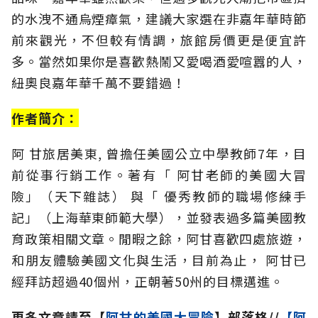
的水洩不通烏煙瘴氣，建議大家選在非嘉年華時節
前來觀光，不但較有情調，旅館房價更是便宜許
多。當然如果你是喜歡熱鬧又愛喝酒愛喧囂的人，
紐奧良嘉年華千萬不要錯過！
作者簡介：
阿 甘旅居美東, 曾擔任美國公立中學教師7年，目
前從事行銷工作。著有「 阿甘老師的美國大冒
險」（天下雜誌） 與「 優秀教師的職場修練手
記」（上海華東師範大學），並發表過多篇美國教
育政策相關文章。閒暇之餘，阿甘喜歡四處旅遊，
和朋友體驗美國文化與生活，目前為止， 阿甘已
經拜訪超過40個州，正朝著50州的目標邁進。
更多文章請至【
阿甘的美國大冒險
】部落格//
【阿