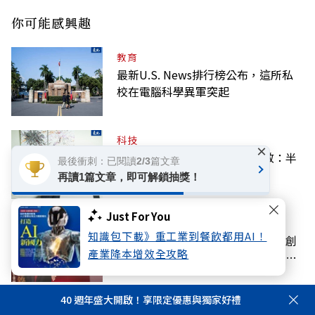
你可能感興趣
教育
最新U.S. News排行榜公布，這所私
校在電腦科學異軍突起
科技
×
台灣年輕人前途較抗跌？林宜敬：半
最後衝刺：已閱讀2/3篇文章
導體剛好躲過AI取代
再讀1篇文章，即可解鎖抽獎！
Just For You
話題
知識包下載》重工業到餐飲都用AI！
厚植臺灣軟實力！遠見‧天下文化創
產業降本增效全攻略
辦人高希均辭世，文化部將呈請總統
明令褒揚
40 週年盛大開啟！享限定優惠與獨家好禮
國際