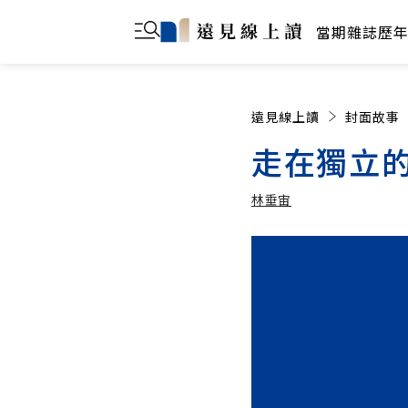
當期雜誌
歷
遠見線上讀
封面故事
走在獨立
林垂宙
林垂宙