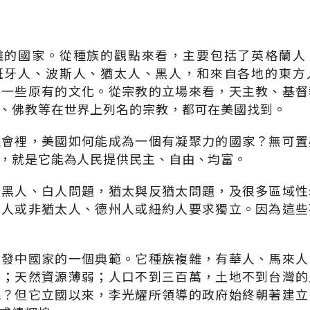
雜的國家。從種族的觀點來看，主要包括了英格蘭人
班牙人、波斯人、猶太人、黑人，和來自各地的東方
持一些原有的文化。從宗教的立場來看，天主教、基督
、佛教等在世界上列名的宗教，都可在美國找到。
社會裡，美國如何能成為一個有凝聚力的國家？無可置
，就是它能為人民提供民主、自由、均富。
少黑人、白人問題，猶太與反猶太問題，及很多區域性
太人或非猶太人、德州人或紐約人要求獨立。因為這些
開發中國家的一個典範。它種族複雜，有華人、馬來人
化；天然資源薄弱；人口不到三百萬，土地不到台灣的
呢？但它立國以來，李光耀所領導的政府始終朝著建立