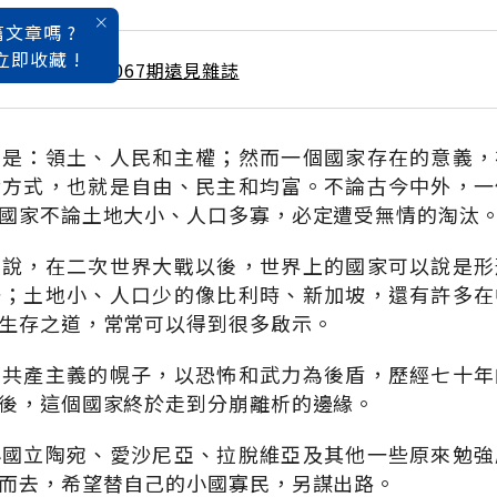
文章嗎 ?
立即收藏 !
 / 1月號雜誌 第067期遠見雜誌
素是：領土、人民和主權；然而一個國家存在的意義，
活方式，也就是自由、民主和均富。不論古今中外，一
國家不論土地大小、人口多寡，必定遭受無情的淘汰
不說，在二次世界大戰以後，世界上的國家可以說是形
聯；土地小、人口少的像比利時、新加坡，還有許多在
生存之道，常常可以得到很多啟示。
著共產主義的幌子，以恐怖和武力為後盾，歷經七十年
後，這個國家終於走到分崩離析的邊緣。
小國立陶宛、愛沙尼亞、拉脫維亞及其他一些原來勉強
而去，希望替自己的小國寡民，另謀出路。