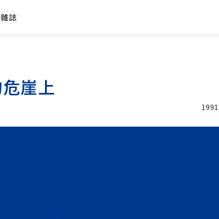
年雜誌
的危崖上
1991
加入追蹤