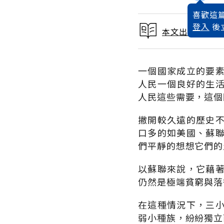
喜歡這篇
登入
後
本文出自 1992
一個國家成立的要
人民一個良好的生
人民這些需要，這個
撇開較久遠的歷史
口多的如美國、蘇
們平靜的想想它們的
以蘇聯來說，它藉
仍然是極端貧窮與落
在這種情況下，三
弱小種族，紛紛獨立