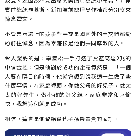
致意。連因故不克出席的美國前總統小布希、菲律
賓前總統羅慕斯、新加坡前總理吳作棟都分別寄來
悼念電文。
不管是商場上的競爭對手或是國內外的至交們都紛
紛前往悼念，因為辜濂松是他們共同尊敬的人。
令人驚訝的是，辜濂松一手打造了資產高達2兆的
中信金控，但是他對於成功的定義竟然是：「一個
人要在瞑目的時候，他就會想到說我這一生做了些
什麼事情，在家庭裡頭，你做父母的好兒子，做太
太的好先生，做小孩的好父親，家庭非常和睦愉
快，我想這個就是成功。」
相信，這會是他留給後代子孫最寶貴的家訓。