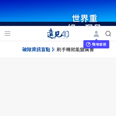
世界重
組・洞見
未來 與
世界領袖
職場雷達
破除資訊盲點
刷手機就能變厲害
同行