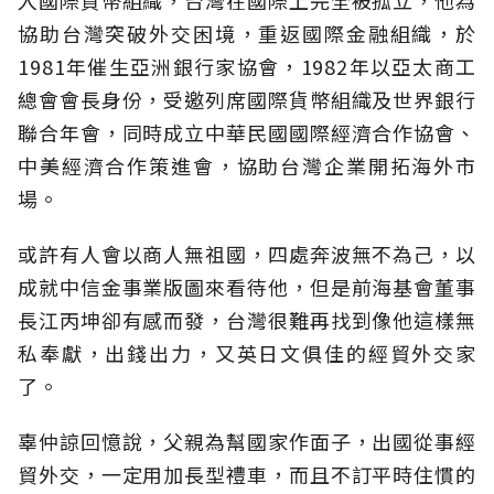
入國際貨幣組織，台灣在國際上完全被孤立，他為
協助台灣突破外交困境，重返國際金融組織，於
1981年催生亞洲銀行家協會，1982年以亞太商工
總會會長身份，受邀列席國際貨幣組織及世界銀行
聯合年會，同時成立中華民國國際經濟合作協會、
中美經濟合作策進會，協助台灣企業開拓海外市
場。
或許有人會以商人無祖國，四處奔波無不為己，以
成就中信金事業版圖來看待他，但是前海基會董事
長江丙坤卻有感而發，台灣很難再找到像他這樣無
私奉獻，出錢出力，又英日文俱佳的經貿外交家
了。
辜仲諒回憶說，父親為幫國家作面子，出國從事經
貿外交，一定用加長型禮車，而且不訂平時住慣的