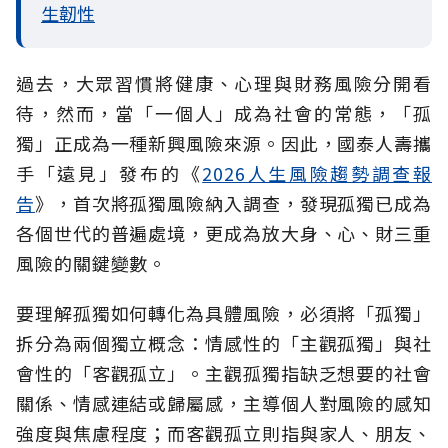
生韌性
過去，大眾習慣將健康、心理與財務風險分開看
待，然而，當「一個人」成為社會的常態，「孤
獨」正成為一種新興風險來源。因此，國泰人壽攜
手「遠見」發布的《
2026人生風險趨勢調查報
告
》，首次將孤獨風險納入調查，發現孤獨已成為
各個世代的普遍處境，更成為放大身、心、財三重
風險的關鍵變數。
要理解孤獨如何轉化為具體風險，必須將「孤獨」
拆分為兩個獨立概念：情感性的「主觀孤獨」與社
會性的「客觀孤立」。主觀孤獨指缺乏想要的社會
關係、情感連結或歸屬感，主導個人對風險的感知
強度與焦慮程度；而客觀孤立則指與家人、朋友、