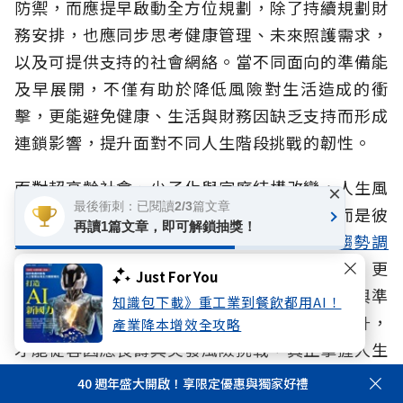
防禦，而應提早啟動全方位規劃，除了持續規劃財
務安排，也應同步思考健康管理、未來照護需求，
以及可提供支持的社會網絡。當不同面向的準備能
及早展開，不僅有助於降低風險對生活造成的衝
擊，更能避免健康、生活與財務因缺乏支持而形成
連鎖影響，提升面對不同人生階段挑戰的韌性。
面對超高齡社會、少子化與家庭結構改變，人生風
×
最後衝刺：已閱讀2/3篇文章
險早已不是生理、心理、財務的單一課題，而是彼
再讀1篇文章，即可解鎖抽獎！
此交織的整體挑戰。本次《
2026人生風險趨勢調
查報告
》提醒我們，除了落實保障與財務規劃，更
Just For You
重要的是及早辨識風險、建立完整的社會支持與準
知識包下載》重工業到餐飲都用AI！
備能力。當風險意識、退休準備與行動同步提升，
產業降本增效全攻略
才能從容因應長壽與突發風險挑戰，真正掌握人生
主導權。
40 週年盛大開啟！享限定優惠與獨家好禮