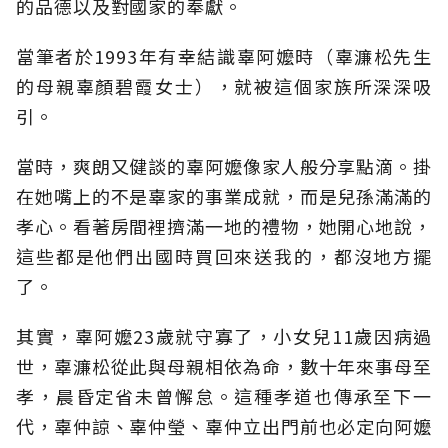
的品德以及對國家的奉獻。
當筆者於1993年有幸結識辜阿嬤時（辜濂松先生
的母親辜顏碧霞女士），就被這個家族所深深吸
引。
當時，爽朗又健談的辜阿嬤像家人般分享點滴。掛
在她嘴上的不是辜家的事業成就，而是兒孫滿滿的
孝心。看著房間裡擠滿一地的禮物，她開心地說，
這些都是他們出國時買回來送我的，都沒地方擺
了。
其實，辜阿嬤23歲就守寡了，小女兒11歲因病過
世，辜濂松從此與母親相依為命，數十年來事母至
孝，晨昏定省未曾懈怠。這種孝道也傳承至下一
代，辜仲諒、辜仲瑩、辜仲立出門前也必定向阿嬤