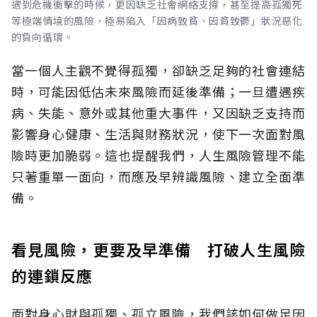
遇到危機衝擊的時候，更因缺乏社會網絡支撐，甚至提高孤獨死
等極端情境的風險，極易陷入「因病致貧、因貧致鬱」狀況惡化
的負向循環。
當一個人主觀不覺得孤獨，卻缺乏足夠的社會連結
時，可能因低估未來風險而延後準備；一旦遭遇疾
病、失能、意外或其他重大事件，又因缺乏支持而
影響身心健康、生活與財務狀況，使下一次面對風
險時更加脆弱。這也提醒我們，人生風險管理不能
只著重單一面向，而應及早辨識風險、建立全面準
備。
看見風險，更要及早準備 打破人生風險
的連鎖反應
面對身心財與孤獨、孤立風險，我們該如何做足因