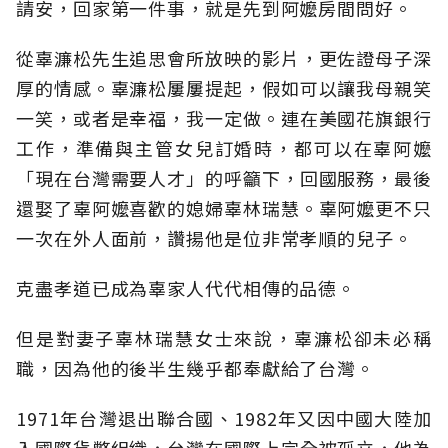
請安，回家第一件事，就是先到阿嬤房間問好。
從辜濂松先生追思會所放映的影片，更佐證母子深
厚的情感。辜濂松屢屢提起，假如可以讓我母親笑
一笑，或者是幸福，我一定做。連在美國花旗銀行
工作，準備與主管女兒訂婚時，都可以在辜阿嬤
「現在台灣需要人才」的呼籲下，回國服務，最後
還娶了辜阿嬤喜歡的媳婦辜林瑞慧。辜阿嬤更不只
一次在外人面前，讚揚他是位非常孝順的兒子。
克盡孝道已成為辜家人代代相傳的品德。
但是對妻子辜林瑞慧女士來說，辜濂松卻未必稱
職，因為他的後半生幾乎都奉獻給了台灣。
1971年台灣退出聯合國、1982年又因中國大陸加