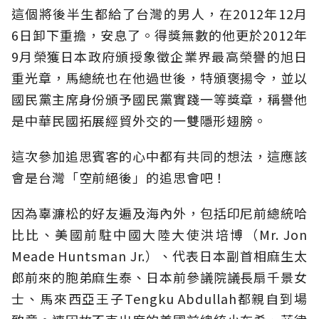
這個將後半生都給了台灣的男人，在2012年12月
6日卸下重擔，安息了。得獎無數的他更於2012年
9月榮獲日本政府頒授象徵企業界最高榮譽的旭日
重光章，馬總統也在他過世後，特頒褒揚令，並以
國民黨主席身份頒予國民黨實踐一等獎章，稱譽他
是中華民國拓展經貿外交的一雙隱形翅膀。
這次參加追思賓客的心中都有共同的想法，這應該
會是台灣「空前絕後」的追思會吧！
因為辜濂松的好友遍及海內外，包括印尼前總統哈
比比、美國前駐中國大陸大使洪培博（Mr. Jon
Meade Huntsman Jr.）、代表日本副首相麻生太
郎前來的胞弟麻生泰、日本前參議院議長扇千景女
士、馬來西亞王子Tengku Abdullah都親自到場