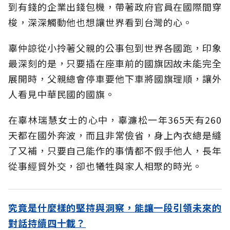
到有錢的企業出錢包機，帶著政府官員在國際間穿
梭，深深觸動他也想讓世界看到台灣的心。
辜仲諒從小拎著父親的公事包到世界各國跑，印象
最深刻的是，只要插在座車前的國旗因故未能完全
展開時，父親總會停車要他下車將國旗理順，讓外
人看見中華民國的國旗。
在辜林瑞慧女士的心中，辜濂松一年365天有260
天都在國外奔波，而且非常儉省，身上內衣總是縫
了又補，只要自己能作的事情都不假手他人，長年
從事經貿外交，卻也犧牲與家人相聚的時光。
究竟是什麼樣的堅持與洞察，能讓一段引領未來的
對話持續四十載？