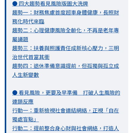
● 四大趨勢看見風險版圖大洗牌
趨勢一：財務焦慮首度超車身體健康，長照財
務化時代來臨
趨勢二：心理健康風險全齡化，不再是老年專
屬議題
趨勢三：扶養與照護責任成新核心壓力，三明
治世代首當其衝
趨勢四：退休準備意識提前，但孤獨與孤立成
人生新變數
● 看見風險，更要及早準備 打破人生風險的
連鎖反應
行動一：重新檢視社會連結網絡，正視「自在
獨處盲點」
行動二：提前整合身心財與社會網絡，打造人