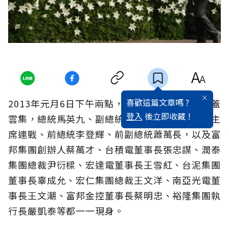
喜歡這篇文章嗎 ?
2013年元月6日下午兩點，台北國際會議中心冠蓋
登入
後立即收藏 !
雲集，總統馬英九、副總統吳敦義、國民黨榮譽主
席連戰、前總統李登輝、前副總統蕭萬長，以及富
邦集團創辦人蔡萬才、台積電董事長張忠謀、潤泰
集團總裁尹衍樑、宏達電董事長王雪紅、台泥集團
董事長辜成允、宏仁集團總裁王文洋、南亞光電董
事長王文潮、富邦金控董事長蔡明忠、裕隆集團執
行長嚴凱泰等都一一現身。