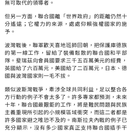
無可取代的領導者。
但另一方面，聯合國離「世界政府」的距離仍然十
分遙遠；它權力的來源，處處仰賴強權國家的施
予。
波灣戰後，聯軍歡天喜地班師回朝，把保護庫德族
的第一線工作，留給了裝備鬆散的聯合國和平部
隊。斐瑞茲向會員國要求三千五百萬美元的經費，
英國給了六百萬元，美國給了二百萬元，日本、德
國與波灣國家則一毛不拔。
類似波斯灣戰爭，牽涉全球共同利益，足以整合各
方行動的例子不會太多了。許多專家都預測，未來
十年，聯合國最艱鉅的工作，將是難民問題與民族
主義重現所引起的小規模區域衝突，而這二者都是
許多國家避之唯恐不及的。南斯拉夫內戰的例子已
充分顯示，沒有多少國家真正支持聯合國插手干