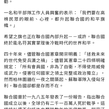
動。
一名和平部隊工作人員興奮的表示：「我們要在高
棉民眾的眼前、心裡，都升起聯合國的和平旗
幟。」
希望之旗也正在聯合國內部升起－－或許，聯合國
終於能名符其實掌理後冷戰時代的世界和平。
四十年來，儘管聯合國憲章開宗明義：「拯救未來
的世代免受兵瀆之禍」；儘管其憲章二十四條明確
規定：「所有會員國，非為了自衛，不得使用威脅
或武力，侵害任何國家之領土完整或政治獨立」，
然而柏林圍牆在一夜之間築起、蘇聯軍隊入侵匈牙
利，聯合國卻都是存而不在。
聯合國曾於一九八五年發表了一份報告，指出聯合
國成立以後，全球仍有二千一百萬人死於戰爭。這