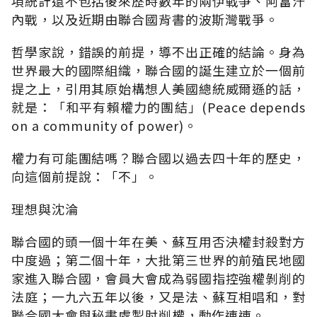
項統計還不包括後來歷時數年的兩伊戰爭、阿富汗
內戰，以及近期由聯合國背書的波斯灣戰爭。
哲學家說，錯誤的前提，導不出正確的結論。身為
世界最大的國際組織，聯合國的誕生建立於一個前
提之上，引用其原始構想人美國總統威爾遜的話，
就是：「和平有賴權力的團結」(Peace depends
on a community of power)。
權力有可能團結嗎？聯合國以過去四十年的歷史，
向這個前提說：「不」。
理想與沈淪
聯合國的頭一個十年在美、蘇互用否決權封殺對方
中度過；第二個十年，大批第三世界的前殖民地國
家進入聯合國，會員大會成為弱國指控強權剝削的
法庭；一九六五年以後，又是法、蘇互相唱和，對
聯合國大會與秘書處掣肘削權，動作連連。