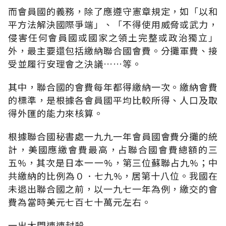
而會員國的義務，除了應遵守憲章規定，如「以和
平方法解決國際爭端」、「不得使用威脅或武力，
侵害任何會員國或國家之領土完整或政治獨立」
外，最主要還包括繳納聯合國會費。分攤軍費、接
受並履行安理會之決議……等。
其中，聯合國的會費每年都得繳納一次。繳納會費
的標準，是根據各會員國平均比較所得、人口及取
得外匯的能力來核算。
根據聯合國秘書處一九九一年會員國會費分攤的統
計，美國應繳會費最高，占聯合國會費總額的三
五%，其次是日本一一%，第三位蘇聯占九%；中
共繳納的比例為０．七九%，居第十八位。我國在
未退出聯合國之前，以一九七一年為例，繳交的會
費為當時美元七百七十萬元左右。
一出大門連連封殺