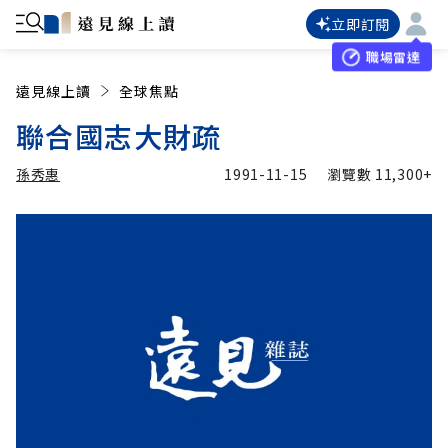
立即訂閱
職場雷達
遠見線上讀
全球焦點
聯合國志大財疏
孫秀惠
1991-11-15
瀏覽數
11,300+
加入追蹤
孫秀惠