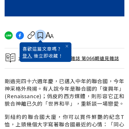
喜歡這篇文章嗎 ?
登入
後立即收藏 !
本文出自 1991 / 12月號雜誌 第066期遠見雜誌
剛過完四十六週年慶，已邁入中年的聯合國，今年
神采格外飛揚。有人說今年是聯合國的「復興年」
(Renaissance)；俏皮的西方媒體，則形容它正和
貌合神離已久的「世界和平」，重新談一場戀愛。
到紐約的聯合國大廈，你可以買件鮮艷的紀念T
恤，上頭幾個大字寫著聯合國最近的心情：「同心