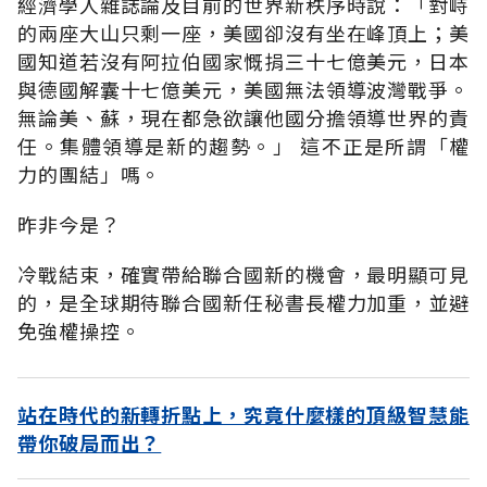
經濟學人雜誌論及目前的世界新秩序時說：「對峙
的兩座大山只剩一座，美國卻沒有坐在峰頂上；美
國知道若沒有阿拉伯國家慨捐三十七億美元，日本
與德國解囊十七億美元，美國無法領導波灣戰爭。
無論美、蘇，現在都急欲讓他國分擔領導世界的責
任。集體領導是新的趨勢。」 這不正是所謂「權
力的團結」嗎。
昨非今是？
冷戰結束，確實帶給聯合國新的機會，最明顯可見
的，是全球期待聯合國新任秘書長權力加重，並避
免強權操控。
站在時代的新轉折點上，究竟什麼樣的頂級智慧能
帶你破局而出？