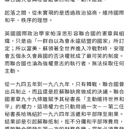
起落之間，從未實現的是透過政治協商，維持國際
和平、秩序的理想。
英國國際政治學家帕深思形容聯合國的憲章與組
織，只是由「一群自以為會永遠結盟的國家」所訂
定；所以當美、蘇領著全世界進入冷戰對峙，安理
會五個永久會員國的否決權就成了最可笑的制度。
而聯合國也淪為強權意志的執行者，無法採取任何
主動。
從一九四五年到一九八九年，只有韓戰，聯合國曾
出兵制止，而且還是趁蘇聯缺席做成的決議。聯合
國憲章九十九條雖賦予其秘書長「主動維持世界和
平」的權力，這項權力也只動用過一次－－第二任
秘書長哈瑪紹於一九六四年派遣和平部隊至剛果。
結果卻是引起蘇聯抵制，拒不分攤和平部隊費用，
導致聯合國發生第一次的財務危機，當年必須靠發