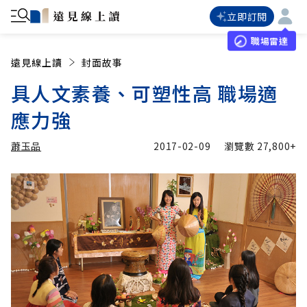
立即訂閱
職場雷達
遠見線上讀
封面故事
具人文素養、可塑性高 職場適
應力強
蕭玉品
2017-02-09
瀏覽數
27,800+
加入追蹤
蕭玉品