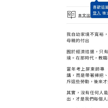
喜歡這篇
登入
後
本文出自2017
我自幼家境不寬裕
母親的付出
囿於經濟拮据，只
境。在那時代，教職
當年考上屏東師專
講，而是帶著掃把
斥這些勞動，後來才
其實，沒有任何人
出，才是我們每個人