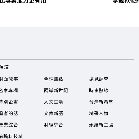
 比專業能力更有用
掌握軟硬體
頻道
封面故事
全球焦點
遠見調查
名家專欄
兩岸新世紀
時事熱線
特別企畫
人文生活
台灣新希望
編者的話
文教新語
精采人物
產業綜合
財經綜合
永續新主張
前瞻科技業