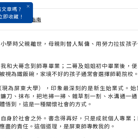
文章嗎 ?
立即收藏 !
大學暨技職入學指南
，小學時父親離世，母親則替人幫傭、用勞力拉拔孩子
有我和大哥念到師專畢業；二哥及姐姐初中畢業後，便
被視為鐵飯碗，家境不好的孩子通常會選擇師範院校
（現為屏東大學），印象最深刻的是新生始業式。始
、鐮刀、抹布，把地掃一掃、雜草割一割、水溝通一通
體悟到，這是一種關懷社會的方式。
能自身於社會之外。書念得再好，只是成就個人專業；
應盡的責任。這個道理，是屏東師專教我的。