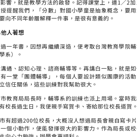
影響，就是教學方法的啟發。記得課堂上，連1／2加
教授提醒我們，「分數」對國小學童是抽象概念，要用
要向不同年齡層解釋一件事，是很有意義的。
為他人著想
教過一年書，因想再繼續深造，便考取台灣教育學院輔
學系）。
際溝通、認知心理、諮商輔導等。再講白一點，就是如
時有一堂「團體輔導」，每個人要設計類似團康的活動
立信任關係，這些訓練對我幫助很大。
雄市教育局局長時，輔導系的訓練也派上用場。當時我
有校長過生日，我便親手寫賀卡、寄給那位校長道賀
市有超過200位校長，大概沒人想過局長會親自寫卡
，一個小動作，便能發揮很大的影響力。作為局長或校
此向心力夠強，辦學會更順利。