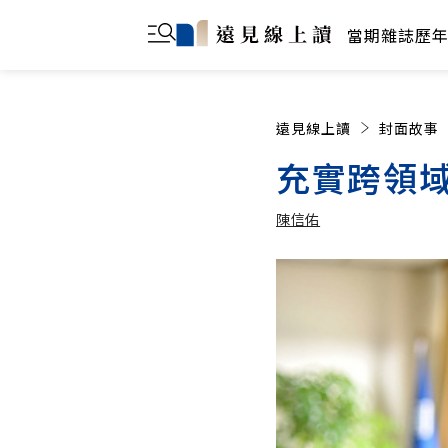
當期雜誌
歷
遠見線上讀
封面故事
充實跨領域
陳信佑
陳信佑