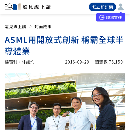
立即訂閱
職場雷達
遠見線上讀
封面故事
ASML用開放式創新 稱霸全球半
導體業
楊瑪利、林讓均
2016-09-29
瀏覽數
76,150+
加入追蹤
楊瑪利、林讓均