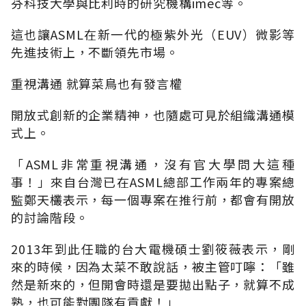
芬科技大學與比利時的研究機構imec等。
這也讓ASML在新一代的極紫外光（EUV）微影等
先進技術上，不斷領先市場。
重視溝通 就算菜鳥也有發言權
開放式創新的企業精神，也隨處可見於組織溝通模
式上。
「ASML非常重視溝通，沒有官大學問大這種
事！」來自台灣已在ASML總部工作兩年的專案總
監鄭天欉表示，每一個專案在推行前，都會有開放
的討論階段。
2013年到此任職的台大電機碩士劉筱薇表示，剛
來的時候，因為太菜不敢說話，被主管叮嚀：「雖
然是新來的，但開會時還是要拋出點子，就算不成
熟，也可能對團隊有貢獻！」