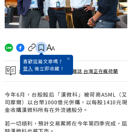
喜歡這篇文章嗎 ?
登入
後立即收藏 !
本文出自 2016 / 10月號雜誌 台灣正在瘋荷蘭
今年6月，台股股后「漢微科」被荷商ASML（艾
司摩爾）以台幣1000億元併購，以每股1410元現
金收購漢微科所有在外流通股分。
若一切順利，預計交易案將在今年第四季完成，屆
時漢微科也將下市。