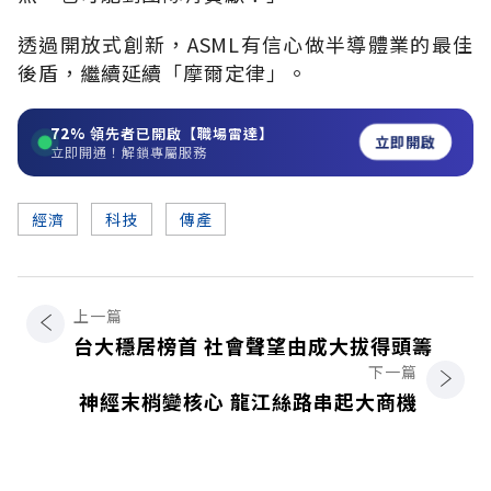
透過開放式創新，ASML有信心做半導體業的最佳
後盾，繼續延續「摩爾定律」。
72%
領先者已開啟【職場雷達】
立即開啟
立即開通！解鎖專屬服務
經濟
科技
傳產
上一篇
台大穩居榜首 社會聲望由成大拔得頭籌
下一篇
神經末梢變核心 龍江絲路串起大商機