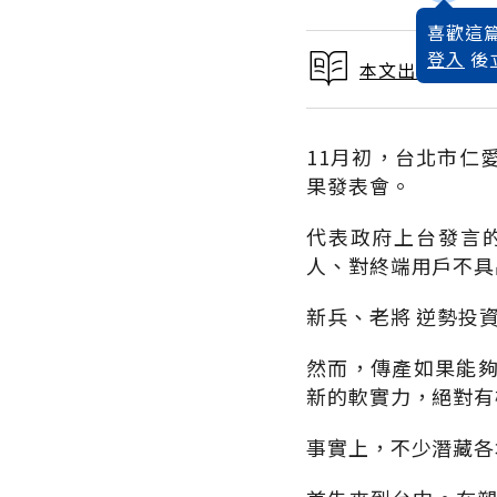
喜歡這篇
登入
後
本文出自 2015
11月初，台北市仁
果發表會。
代表政府上台發言
人、對終端用戶不具
新兵、老將 逆勢投
然而，傳產如果能
新的軟實力，絕對有
事實上，不少潛藏各