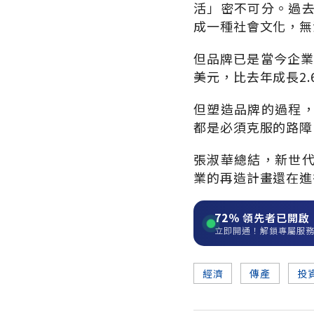
活」密不可分。過
成一種社會文化，無
但品牌已是當今企業
美元，比去年成長2
但塑造品牌的過程
都是必須克服的路障
張淑華總結，新世
業的再造計畫還在進
72%
領先者已開啟
立即開通！解鎖專屬服
經濟
傳產
投