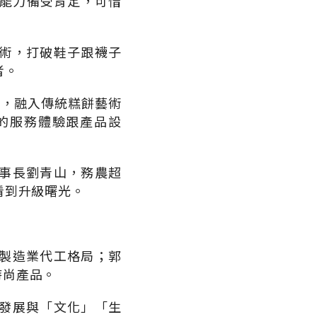
術能力備受肯定，可惜
術，打破鞋子跟襪子
者。
下，融入傳統糕餅藝術
全新的服務體驗跟產品設
事長劉青山，務農超
看到升級曙光。
製造業代工格局；郭
時尚產品。
發展與「文化」「生