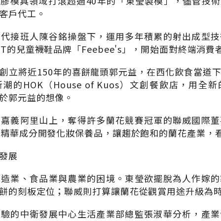
膠模具領域打滾超過40年的「東瑩製模」，儘管技
客戶代工。
二代接班人陳谷銘操盤下，運用多年積累的射出成型技
T的兒童襪鞋品牌「Feebee's」，開始面對終端消費
創立將近150年的喜餅龍頭郭元益，在西化飲食當道
的HOK（House of Kuos）文創餐飲店，用
於郭元益的想像。
的嘉義阿里山上，奪得許多蘭花競賽冠軍的聯威國際董
花精華成分開發化妝保養品，讓趨於飽和的蘭花產業，
發展
製造業、食品業與農業的困境。東瑩欲擺脫為人作嫁的
餅的刻板定位；聯威則打算讓蘭花從觀賞用途升級為
經驗的中衛發展中心生活產業部總監張淑華分析，產業