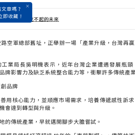
文章嗎 ?
立即收藏 !
 / 12月號雜誌 吃不起的未來
愛路空軍總部舊址，正舉辦一場「產業升級，台灣再
的工業局長吳明機表示，近年台灣企業遭遇發展瓶頸
品牌影響力及缺乏系統整合能力等，衝擊許多傳統產
資創品牌
夠善用核心能力，並順應市場需求，培養傳遞感性訴求
機會達到轉型與升級。
地的傳統產業，早就邁開腳步大膽嘗試。