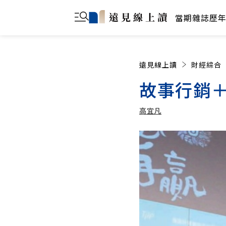
當期雜誌
歷
遠見線上讀
財經綜合
故事行銷＋
高宜凡
高宜凡