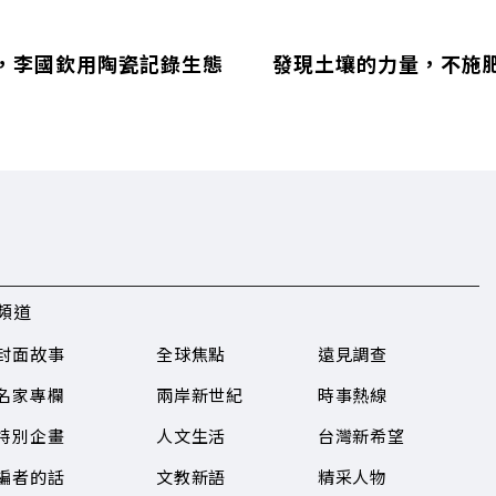
，李國欽用陶瓷記錄生態
發現土壤的力量，不施
頻道
封面故事
全球焦點
遠見調查
名家專欄
兩岸新世紀
時事熱線
特別企畫
人文生活
台灣新希望
編者的話
文教新語
精采人物