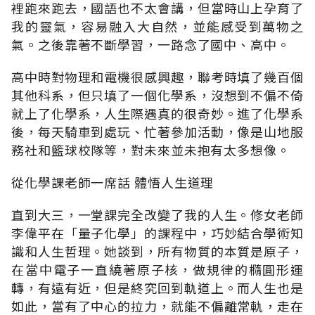
裡跑來跑去，國語也不太會講，但當時山上孕育了
我的靈氣，容易融入大自然，並能感受到萬物之
氣。之後靠著不斷學習，一路念了國中、高中。
高中時對物理和電機很感興趣，聯考時填了幾百個
其他科系，但只填了一個化學系，沒想到不偏不倚
就上了化學系，人生際遇真的很奇妙。進了化學系
後，每天騎車到處玩、忙著參加活動，像是山地服
務社和籃球校隊等，對未來並未抱有太多想像。
從化學課老師一席話 體悟人生道理
直到大三，一堂課完全改變了我的人生。修女老師
李偉平在「量子化學」的課程中，巧妙結合學術知
識和人生哲理。她談到，所有物質的本質是原子，
在當中電子一直繞著原子核，做規律的橢圓形運
轉，有遠有近，但是終究回到軌道上。而人生也是
如此，當有了中心的拉力，就能不偏離常軌，走在