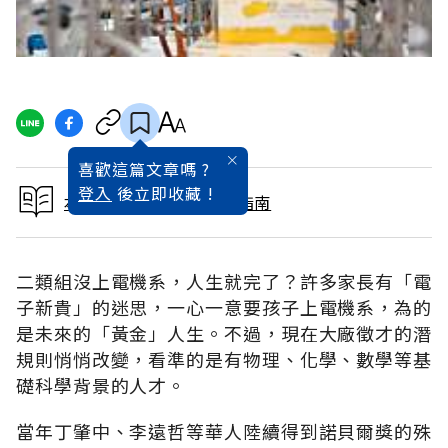
喜歡這篇文章嗎 ?
登入
後立即收藏 !
本文出自2015大學入學指南
二類組沒上電機系，人生就完了？許多家長有「電
子新貴」的迷思，一心一意要孩子上電機系，為的
是未來的「黃金」人生。不過，現在大廠徵才的潛
規則悄悄改變，看準的是有物理、化學、數學等基
礎科學背景的人才。
當年丁肇中、李遠哲等華人陸續得到諾貝爾獎的殊