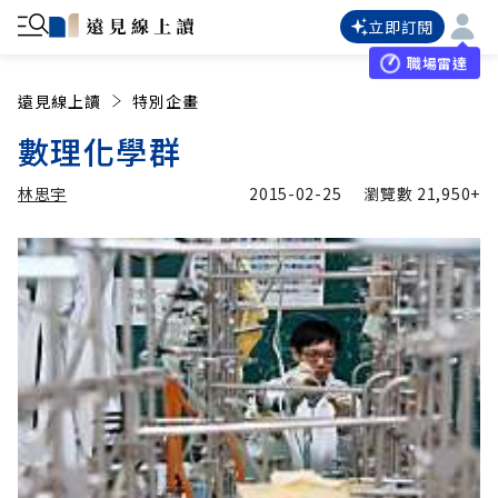
立即訂閱
職場雷達
遠見線上讀
特別企畫
數理化學群
林思宇
2015-02-25
瀏覽數
21,950+
加入追蹤
林思宇