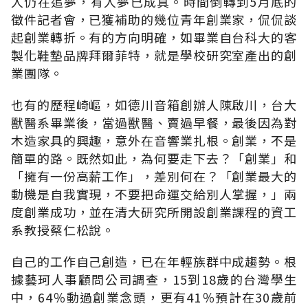
人仍在追夢，有人夢已成真。時間倒轉到5月底的
徵件記者會，已獲補助的幾位青年創業家，侃侃談
起創業轉折。有的方向明確，如畢業自台科大的客
製化鞋墊品牌拜爾菲特，就是學校研究室產出的創
業團隊。
也有的歷程崎嶇，如德川音箱創辦人陳啟川，台大
獸醫系畢業後，當過獸醫、賣過早餐，最後因為對
木造家具的興趣，意外在音響業扎根。創業，不是
簡單的路。既然如此，為何要走下去？「創業」和
「擁有一份高薪工作」，差別何在？「創業最大的
動機是自我實現，不要把命運交給別人掌握，」兩
度創業成功，並在清大研究所開設創業課程的資工
系教授蔡仁松說。
自己的工作自己創造，已在年輕族群中成趨勢。根
據藝珂人事顧問公司調查，15到18歲的台灣學生
中，64％動過創業念頭，更有41％預計在30歲前