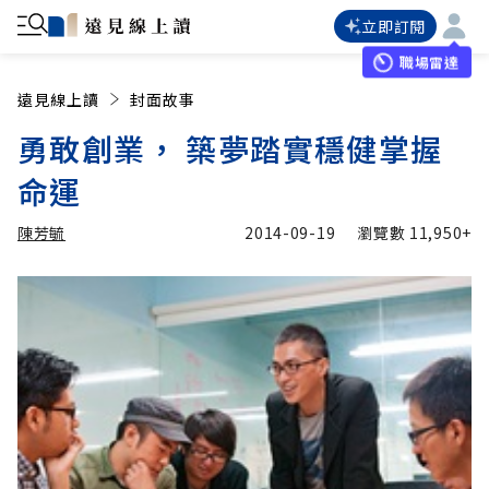
立即訂閱
職場雷達
遠見線上讀
封面故事
勇敢創業， 築夢踏實穩健掌握
命運
陳芳毓
2014-09-19
瀏覽數
11,950+
加入追蹤
陳芳毓