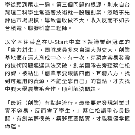
學從頭到尾走一遍。第三個問題的根源，則來自台
灣理工科學生常憑著技術就一股腦創業，忽略事先
評估市場規模，導致營收做不大，收入反而不如去
台積電、聯發科當工程師。
以室內芽菜盒在U-Start中拿下製造業組冠軍的
「自力耕生」，團隊成員多來自清大與交大，創業
基地便在清大育成中心。有一次，芽菜盒容易發霉
的技術問題遲遲無法突破，創業團隊去旁聽蔡仁松
的課，被點出「創業家要眼觀四面、耳聽八方，找
到可運用的資源，不能全靠自己」的盲點，才去找
中興大學農業系合作，順利解決問題。
「最近（創業）有點趕流行。最後要是發現創業其
實不容易，反而害了學生，」蔡仁松語重心長提
醒，有創業夢很美，築夢更要踏實，才能穩健掌握
命運。