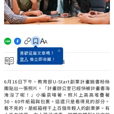
喜歡這篇文章嗎 ?
登入
後立即收藏 !
本文出自2015研究所指南
6月16日下午，教育部U-Start創業計畫臉書粉絲
團貼出一張照片。「計畫辦公室已經快被計畫書海
淹沒了呢！」小編哀嚎著。照片上高高堆疊著
50、60件紙箱與包裹。這還只是看得見的部分。
看不見的，是紙箱裡千上百個年輕人的創業夢。有