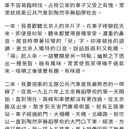
車不容易臨時找，占用公家的車子又受之有愧，常
常就搭乘公共汽車到陶然亭舞蹈學校去。
一來，我喜歡聽北京人的京片子，在車子裡聊起天
來，即便是吵架，聽來都覺得是種享受。濃重的鼻
音，尾音時帶著拐彎的「兒」字，抑揚頓挫的語
調，是北京人獨特的口音。說話既麻利又乾脆，
「損」起人來，一語雙關是另一特點；幽默之下透
出一種急智，極有風味，常常使我笑得喘不過氣
來，咀嚼之後便覺有趣、有味道。
二來，我要搭乘的五路公共汽車是我最熟悉的一條
線了，從我一九五六年上北京舞蹈學校的第一天開
始，直到現在，路線和車號都沒有更改過。從北京
飯店出來，散步到天安門廣場側面，就有五路車
站。車子經過前門、大柵欄、天橋、北緯路，就可
以一直到陶然亭舞蹈學校的大門口下車，經濟、方
便又親切。我一搭上五路車，馬上就像回到了無憂