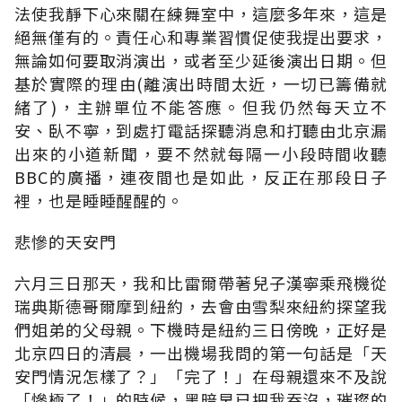
法使我靜下心來關在練舞室中，這麼多年來，這是
絕無僅有的。責任心和專業習慣促使我提出要求，
無論如何要取消演出，或者至少延後演出日期。但
基於實際的理由(離演出時間太近，一切已籌備就
緒了)，主辦單位不能答應。但我仍然每天立不
安、臥不寧，到處打電話探聽消息和打聽由北京漏
出來的小道新聞，要不然就每隔一小段時間收聽
BBC的廣播，連夜間也是如此，反正在那段日子
裡，也是睡睡醒醒的。
悲慘的天安門
六月三日那天，我和比雷爾帶著兒子漢寧乘飛機從
瑞典斯德哥爾摩到紐約，去會由雪梨來紐約探望我
們姐弟的父母親。下機時是紐約三日傍晚，正好是
北京四日的清晨，一出機場我問的第一句話是「天
安門情況怎樣了？」「完了！」在母親還來不及說
「慘極了！」的時候，黑暗早已把我吞沒，璀璨的