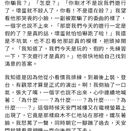
你騙我？」「怎麼？」「你剛才不是說我們遊行
了，壞蛋就不殺人了，你看！不是還在殺？」我望
看他那哭喪的小臉，一副被欺騙了的委曲的樣了，
一個字也說不上來，「那麼我們今天的遊行一定是
假的了？是真的話，壞蛋就怕怕嚇跑了啦！」我還
是不吭氣，也不忍看他那認真的模樣，把頭掉開
了。「我知道了，我們今天是玩的、假的，先練習
一下，下次遊行才是真的。」他很快地給自己找到
滿意的答案。
我知道是因為他從小看慣我排練，到最後上裝、登
台、有觀眾才算是正式的演出。啊！我倒抽了一口
氣，張大了嘴，一個字也說不出來，心中連續地喊
著：「為什麼……？為什麼……？為什麼……？為
什麼……？」這個時候天安門城樓又在電視螢幕上
出現了，它竟是那樣麻木不仁地站在那裡，鐵灰著
臉。我怒罵了一聲，同時朝它一腳踹了過去，天安
門就隨看電視機一齊向後倒了下去。