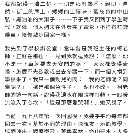
我都記得一清二楚。一切是那麼熟悉、親切、自
然。街上的塵土，矮矮的土磚牆，藍灰色的中山
裝，黑油油的大辮子……一下子我又回到了學生時
代，就像一個人週末在外看完了電影，不捨得花錢
乘車，慢慢散步回家一樣。
我先到了學校辦公室，當年曾是我班主任的柯老
師，正好在那裡，一見到我就逗我說：「怎麼，你
不是一下車就要去天安門的嗎？」大家都覺得奇
怪，怎麼不先歇歇或出去參觀一下，而一個人摸到
學校來了。我只一個勁兒的問：「我的老師呢？同
學呢？」「還是那個急性子，一點也不改。」柯老
師的這一句話，說得我淚水在眼睛裡打轉，一股暖
流流入了心坎。「還是那麼愛哭啊！」她又說了。
自從一九七八年第一次回國後，我幾乎平均每年都
回去一次。基於不同的理由，探親友、示範教學、
巡迴演出、觀摩學習、蒐集素材、遊山玩水，大多