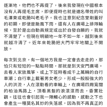
逐漸地，他們也不再提了，後來我發現在中國根本
沒有人再提毛主席，即便提時也就是連名帶姓的叫
毛澤東或乾脆叫老毛子。我也注意到紀念堂剛蓋好
的初期，即便是颱風下雨，還有人在廣場上排隊輪
候，至於是出自動員規定或出於自發自願的，我就
不清楚了。但現在明顯地一年不如一年，越到後來
就越冷清了。近年來乾脆把大門牢牢地關上不開
放。
每次到北京，有一個地方我是一定會去走走的，那
怕只有短短的一點點時間，那就是到天安門廣場。
去看人家放風箏、或上下班時看成千上萬輛的自行
車潮；自行車上載著男女老少，形成一股股強大的
人的洪流，人在滾動看的車輪上，在廣場四周寬闊
的柏油馬路上，頂看黑髮的浪滾滾而去，委實壯
觀。往往也會引起我一陣觸心的感動，感動之下也
會產生一種莫名其妙的失落感，因為我不再真正的