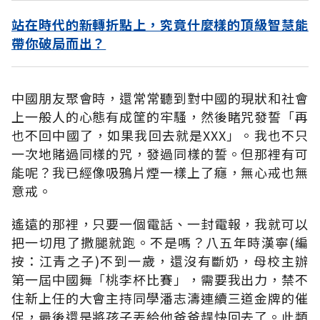
站在時代的新轉折點上，究竟什麼樣的頂級智慧能
帶你破局而出？
中國朋友聚會時，還常常聽到對中國的現狀和社會
上一般人的心態有成筐的牢騷，然後睹咒發誓「再
也不回中國了，如果我回去就是XXX」。我也不只
一次地賭過同樣的咒，發過同樣的誓。但那裡有可
能呢？我已經像吸鴉片煙一樣上了癮，無心戒也無
意戒。
遙遠的那裡，只要一個電話、一封電報，我就可以
把一切甩了撒腿就跑。不是嗎？八五年時漢寧(編
按：江青之子)不到一歲，還沒有斷奶，母校主辦
第一屆中國舞「桃李杯比賽」，需要我出力，禁不
住新上任的大會主持同學潘志濤連續三道金牌的催
促，最後還是將孩子丟給他爸爸趕快回去了。此類