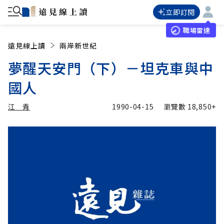
立即訂閱
職場雷達
遠見線上讀
兩岸新世紀
夢醒天安門（下）－坦克車與中
國人
江 青
1990-04-15
瀏覽數
18,850+
加入追蹤
江 青