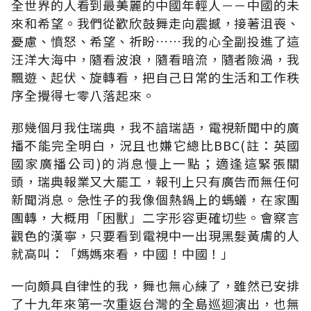
全世界的人看到最美麗的中國年輕人－－中國的未
來和希望。我們從歡欣鼓舞走向震撼，接著沮喪、
憂慮、憤怒、希望、祈盼……我的心全副投進了這
汪洋大海中，隨看波浪，隨看暗流，隨者險渦，我
飄遊、起伏、旋轉看，把自己日常的生活和工作秩
序全攪得七零八落起來。
那幾個月我住瑞典，我不諳瑞語，電視新聞中的廣
播不能完全明白，況且也嫌它總比BBC(註：英國
國家廣播公司)的消息慢上一點；適逢這緊張關
頭，瑞典報業又大罷工，報刊上只有廣告而無任何
新聞消息。急性子的我像個熱鍋上的螞蟻，在家團
團轉，大概用「困獸」二字形容更確切些。會察言
觀色的漢寧，只要看到電視中一出現黑髮黃膚的人
就高叫：「媽媽來看，中國！中國！」
一向頗具自律性的我，舞也無心練了，雖然已安排
了十九年來第一次重返台灣的全島巡迴演出，也無