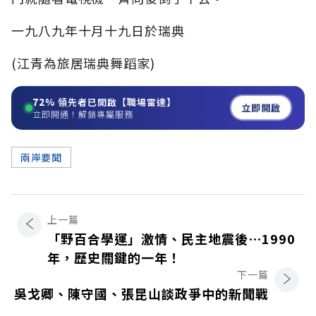
一九八九年十月十九日於瑞典
(江青為旅居瑞典舞蹈家)
72%
領先者已開啟【職場雷達】
立即開啟
立即開通！解鎖專屬服務
兩岸要聞
上一篇
「野百合學運」激情、民主地震後⋯1990
年，歷史關鍵的一年！
下一篇
吳戈卿、陳守國、張昆山談政爭中的新聞戰