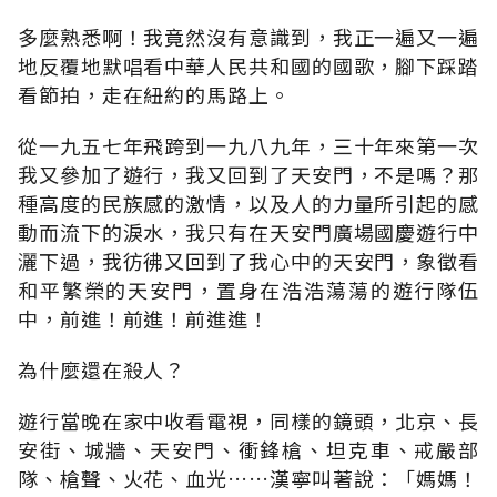
多麼熟悉啊！我竟然沒有意識到，我正一遍又一遍
地反覆地默唱看中華人民共和國的國歌，腳下踩踏
看節拍，走在紐約的馬路上。
從一九五七年飛跨到一九八九年，三十年來第一次
我又參加了遊行，我又回到了天安門，不是嗎？那
種高度的民族感的激情，以及人的力量所引起的感
動而流下的淚水，我只有在天安門廣場國慶遊行中
灑下過，我彷彿又回到了我心中的天安門，象徵看
和平繁榮的天安門，置身在浩浩蕩蕩的遊行隊伍
中，前進！前進！前進進！
為什麼還在殺人？
遊行當晚在家中收看電視，同樣的鏡頭，北京、長
安街、城牆、天安門、衝鋒槍、坦克車、戒嚴部
隊、槍聲、火花、血光……漢寧叫著說：「媽媽！