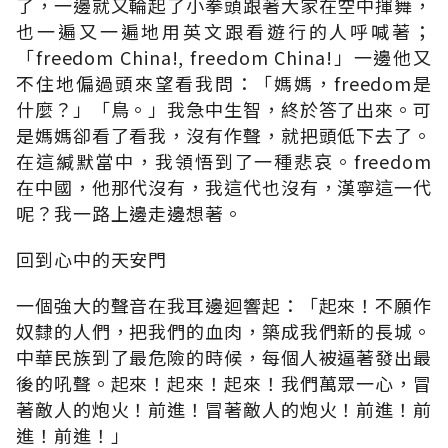
了，一邊就又輪起了小拳頭跟著大家在空中揮舞，
也一遍又一遍地用英文跟看遊行的人呼喊著；
「freedom China!, freedom China!」一邊他又
不住地偏過頭來望看我問：「媽媽，freedom是
什麼？」「鳥。」我急中生智，終於答了出來。可
是媽媽卻看了看我，沒有作聲，就把頭低下去了。
在這緘默當中，我領悟到了一種悲哀。freedom
在中國，他那代沒有，我這代也沒有，漢寧這一代
呢？我一路上邊走邊想著。
回到心中的天安門
一個強大的聲音在我耳邊迴響起：「起來！不願作
奴隸的人們，把我們的血肉，築成我們新的長城。
中華民族到了最危險的時候，每個人被逼著發出最
後的吼聲。起來！起來！起來！我們萬眾一心，冒
著敵人的炮火！前進！冒著敵人的炮火！前進！前
進！前進！」