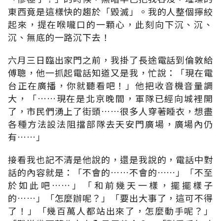
東西竟是這樣快的趨於「毀滅」。我的人整個擰絞
起來，提在喉嚨口的一顆心，此刻向下沉、沉、
沉、無底的一路沉下去！
六月三日臨出家門之前，我掛了長途電話到倫敦給
傅聰，他一抓起電話知道又是我，忙說：「現在電
台正在廣播，你就聽看吧！」他把收音機音量調
大，「……現在是北京晚間，軍隊已經向城裡開
了，市民們湧上了街頭……很多人穿著睡衣，想盡
各種方法設法阻擋部隊去天安門廣場，廣場內仍
有……」
接看我也記不清是他說的，還是我說的，電話中對
話的內容就是：「不會的……不會的……」「不至
於如此吧……」「和前幾天一樣，擺擺樣子
的……」「怎麼辦呢？」「要出大事了，這可不得
了！」「幾百萬人都站出來了，怎麼動手呢？」