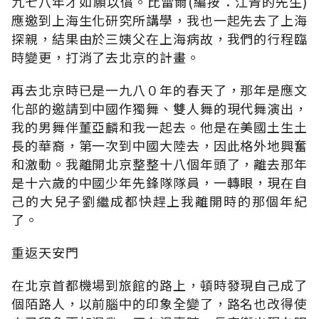
九七八年才如願以償。比雷爾(編按：江青的先生)
應邀到上海生化研究所講學，我也一起先去了上海
探親，結果由於三姨父在上海病故，我們的行程臨
時變更，打消了去北京的計畫。
再去北京時已是一九八０年的春天了，那年是應文
化部的邀請到中國作獨舞、雙人舞的現代舞演出，
我的男舞伴董亞麟和我一起去。他是在美國土生土
長的華裔，第一次到中國大陸去，因此格外地興奮
和激動。我離開北京整整十八個年頭了，離去那年
是十六歲的中國少年先鋒隊隊員，一轉眼，現在自
己的大兒子劉繼成都快趕上我離開時的那個年紀
了。
重返天安門
在北京首都機場到旅館的路上，頓時發現自己成了
個陌路人，以前腦中的印象全變了，路名也改得使