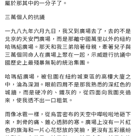
屬於那其中的一分子了。
三萬個人的抗議
一九八九年六月九日，我又到廣場去了，去的不是
北京的天安門廣場，而是那離中國萬里以外的紐約
哈瑪紹廣場。那天和我三弟陪著母親，牽著兒子與
三萬個同命人在廣場上聚在一起，示威遊行抗議中
國歷史上最殘暴無恥的統治集團。
哈瑪紹廣場，被包圍在紐約城東區的高樓大廈之
中，淪為深淵。眼前四周不是那我熟悉的深紅色的
城牆，而是硬冷的、鐵灰的，從四面向我圍夾過
來，使我透不出一口粗氣。
雨像冰雹一樣，從烏雲密布的天空中嘩啦啦地砸下
來，刺骨的痛、錐心透肺的寒。廣場上沒有一片紅
色的旗海和一片心花怒放的笑臉，更沒有五彩繽紛