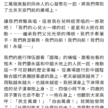
三萬個黑髮的同命人的心凝聚在一起，將我們帶到
了北京天安門前的廣場上。
讓我們齊聲高唱，這首我在兒時經常唱的一首歌
吧！「我們的心兒火一樣的紅，星星和火把在跳
動，……繼承我們父兄光榮的傳統。我們手牽著
手，我們肩並著肩，我們向前！我們向前！我們向
前！永遠……」
我們的遊行隊伍跟看「國殤」的橫幅、跟看抬看的
棺木，我們要永遠和中國大地上的人民一起，推動
這一不可逆轉的歷史車輪。 從廣場遊行到中國駐
聯合國代表團辦事處的路上，老天爺越哭越兇了，
雨點越來越大，也越來越密。我把渾身上下淋得濕
透的兒子漢寧抱上身，三、四個小時下來，四歲的
孩子實在也走不動了。一抱在身上，他聽到大家高
呼：「民主萬歲！」「自由萬歲！」就開始發問
了：「什麼叫民主？什麼叫自由？」怎麼對才四歲