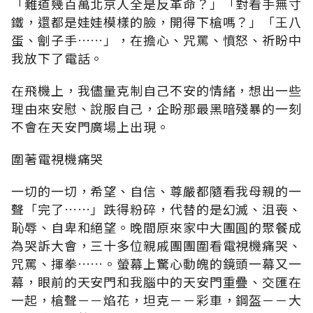
「難道幾百萬北京人全是反革命？」「對看手無寸
鐵，還都是娃娃模樣的臉，開得下槍嗎？」「王八
蛋、劊子手……」，在擔心、咒罵、憤怒、祈盼中
我放下了電話。
在飛機上，我儘量克制自己不安的情緒，想出一些
理由來安慰、說服自己，企盼那最黑暗殘暴的一刻
不會在天安門廣場上出現。
圍著電視機痛哭
一切的一切，希望、自信、尊嚴都隨看我母親的一
聲「完了……」跌得粉碎，代替的是幻滅、沮喪、
恥辱、自卑和絕望。晚間原來家中大團圓的聚餐成
為哭訴大會，三十多位親戚團團圍看電視機痛哭、
咒罵、揮拳……。螢幕上驚心動魄的鏡頭一幕又一
幕，眼前的天安門和我腦中的天安門重疊、交匯在
一起，槍聲－－焰花，坦克－－彩車，鋼盔－－大