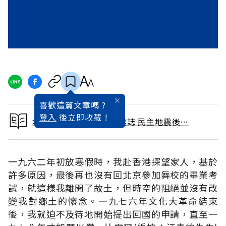
喜歡這篇文章嗎 ?
登入
後立即收藏 !
本文出自 1990 / 5月號雜誌 民主地震後…
一九六二年初放寒假時，我赴香港探望家人，基於
許多原因，最後再也沒有回北京參加舞校的畢業考
試，就這樣我離開了故土，但時空的阻絕並沒有改
變我對鄉土的懷念。一九七六年文化大革命結束
後，我就迫不及待地開始提出回國的申請，直至一