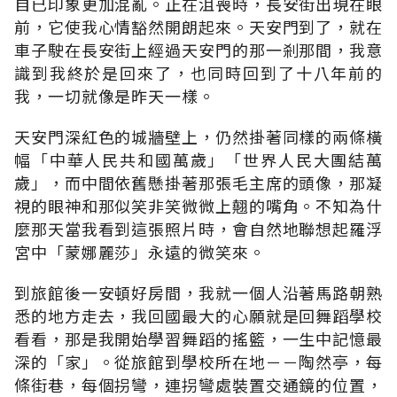
自已印象更加混亂。正在沮喪時，長安街出現在眼
前，它使我心情豁然開朗起來。天安門到了，就在
車子駛在長安街上經過天安門的那一剎那間，我意
識到我終於是回來了，也同時回到了十八年前的
我，一切就像是昨天一樣。
天安門深紅色的城牆壁上，仍然掛著同樣的兩條橫
幅「中華人民共和國萬歲」「世界人民大團結萬
歲」，而中間依舊懸掛著那張毛主席的頭像，那凝
視的眼神和那似笑非笑微微上翹的嘴角。不知為什
麼那天當我看到這張照片時，會自然地聯想起羅浮
宮中「蒙娜麗莎」永遠的微笑來。
到旅館後一安頓好房間，我就一個人沿著馬路朝熟
悉的地方走去，我回國最大的心願就是回舞蹈學校
看看，那是我開始學習舞蹈的搖籃，一生中記憶最
深的「家」。從旅館到學校所在地－－陶然亭，每
條街巷，每個拐彎，連拐彎處裝置交通鏡的位置，