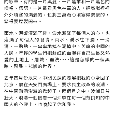
的彩車。有的是一片黑髮、一片黑傘和一片黑色的
橫幅、標語，一片戴看黑色袖章的人，把廣場裡裡
外外填塞的滿滿的，也將三萬顆心填塞得緊緊的，
緊得要爆裂開來。
雨水、泥漿灌滿了鞋，淚水灌滿了每個人的心，也
灌滿了每個人的眼睛。雨水、淚水往下澗，一滴
滴、一點點、一串串地掉在泥掉中。苦命的中國的
人民，年輕的學生們把鮮紅的血灑在自己生長又熱
愛的土地上。屠城、血洗……這是怎樣的一個黑
暗、殘暴、悲慘的世界。
去年四月份以來，中國民運的發展把我的心牽回了
北京，繫在天安門廣場上。要求民主改革的浪潮，
在中國洶湧澎游的掀起了，兩個月之中，波瀾日益
壯大，浪濤一個接看一個沖擊在每一個有良知的中
國人的心靈上，也喚起了你和我。