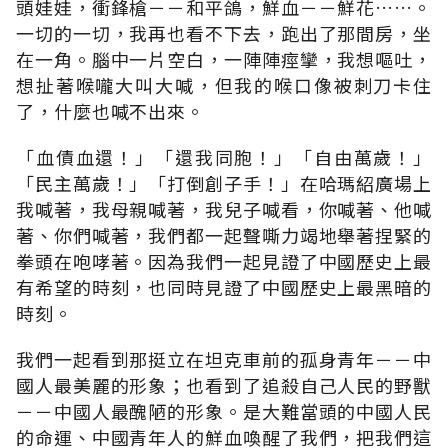
頭娃娃，衝鋒槍－－和平鴿，鮮血－－鮮花……。
一切的一切，我再也看不下去，跑出了那間房，坐
在一角。腦中一片空白，一陣陣痙攣，我想嘔吐，
想扯著喉嚨大叫大喊，但我的喉口像被刺刀卡住
了，什麼也喊不出來。
「血債血還！」「還我同胞！」「自由萬歲！」
「民主萬歲！」「打倒創子手！」在哈瑪紹廣場上
我喊著，我母親喊著，我兒子喊看，你喊著、他喊
著、你們喊著，我們都一起聲嘶力竭地舉著捏緊的
拳頭在咆哮著。因為我們一起見證了中國歷史上最
有希望的時刻，也同時見證了中國歷史上最黑暗的
時刻。
我們一起看到那挺立在坦克車前的孤身青年－－中
國人最美麗的形象；也看到了追殺自己人民的野獸
－－中國人最醜陋的形象。是大難當頭的中國人民
的命運、中國青年人的鮮血喚醒了我們，把我們這