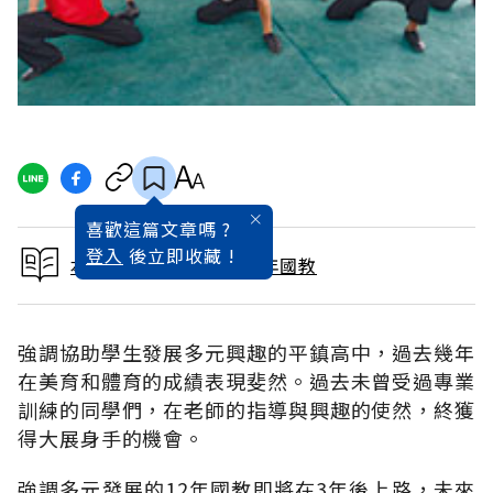
喜歡這篇文章嗎 ?
登入
後立即收藏 !
本文出自30分鐘看懂12年國教
強調協助學生發展多元興趣的平鎮高中，過去幾年
在美育和體育的成績表現斐然。過去未曾受過專業
訓練的同學們，在老師的指導與興趣的使然，終獲
得大展身手的機會。
強調多元發展的12年國教即將在3年後上路，未來