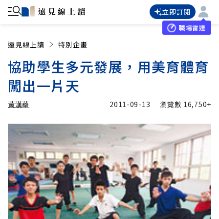
立即訂閱
職場雷達
遠見線上讀
特別企畫
協助學生多元發展，用美育體育
闖出一片天
黃漢華
2011-09-13
瀏覽數
16,750+
加入追蹤
黃漢華