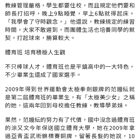
教練管理嚴格，學生都要住校，而且規定他們要和
師長打招呼，晚上9點睡覺，早上6點就得起床。
「我學會了守時觀念，」他還說，教練規定的練習
時間，大家不敢遲到，而團體生活也培養同學的默
契，打起球來，勝算較大。
體育班 培育積極人生觀
不只棒球人才，體育班也是平鎮高中的一大特色，
不少畢業生還成了國家選手。
2009年得到世界運動會太極拳劍銀牌的范嫚紜就
是第二屆體育班的畢業生，有「太極美少女」之稱
的她，這兩年回到母校擔任教練，教導學弟妹。
果然，范嫚紜的努力有了代價，國中沒念過體育班
的涂又文今年保送國立體育大學，她在2009年拿
過亞青盃武術錦標賽銅牌，留著長髮的她說，10