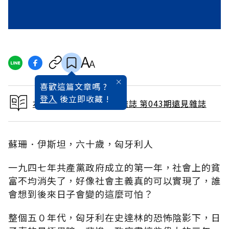
喜歡這篇文章嗎 ?
登入
後立即收藏 !
本文出自 1990 / 1月號雜誌 第043期遠見雜誌
蘇珊．伊斯坦，六十歲，匈牙利人
一九四七年共產黨政府成立的第一年，社會上的貧
富不均消失了，好像社會主義真的可以實現了，誰
會想到後來日子會變的這麼可怕？
整個五０年代，匈牙利在史達林的恐怖陰影下，日