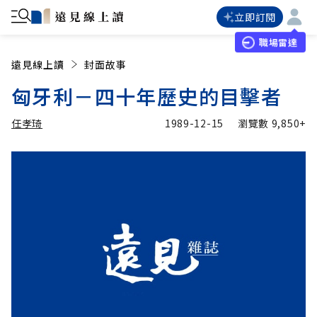
立即訂閱
職場雷達
遠見線上讀
封面故事
匈牙利－四十年歷史的目擊者
任孝琦
1989-12-15
瀏覽數
9,850+
加入追蹤
任孝琦