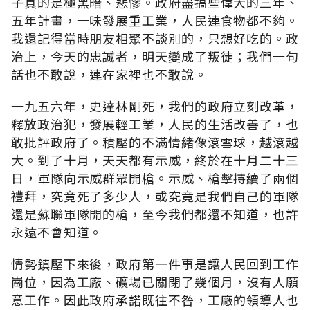
子真的是極黑暗、悲慘。政府盡搞些偉大的三年、
五年計畫，一味發展重工業，人民連食物都不夠。
我還記得當時朋友相聚不談別的，只想好吃的。政
治上，今天的忠誠者，明天變成了叛徒；我們一句
話也不敢說，連在家裡也不敢說。
一九五六年，史達林剛死，我們的政府立刻改革，
釋放政治犯，發展輕工業，人民的生活改善了，也
敢批評政府了。積壓的不滿情緒像滾雪球，越滾越
大。到了十月，天天都有示威，終於在十月二十三
日，軍隊向示威群眾開槍。示威、槍擊持續了兩個
禮拜，究竟死了多少人，或究竟是我們自己的軍隊
還是蘇聯軍隊開的槍，至今我們都還不知道，也許
永遠不會知道。
情勢鎮壓下來後，政府第一件事是讓人民回到工作
崗位，因為工廠、礦場已關閉了幾個月，沒有人願
意工作。因此政府承諾既往不咎，工廠的領導人也