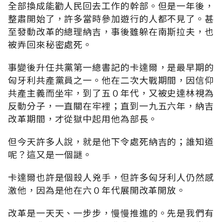
全部換成能勸人民回去工作的幹部。但是一年後，
整肅開始了，許多當時參加遊行的人都不見了。甚
至發動改革的總理納吉，事後雖躲在南斯拉夫，也
被弄回來秘密處死。
事變後升任共黨第一總書記的卡達爾，是最早期的
匈牙利共產黨員之一。他在二次大戰期間，因信仰
共產主義而坐牢，到了五０年代，又被史達林視為
反動分子，一直關在牢裡；直到一九五六年，納吉
改革期間，才從獄中起用他為部長。
但今天許多人說，就是他下令處死納吉的；誰知道
呢？這又是一個謎。
卡達爾也許是個殺人兇手，但許多匈牙利人仍然感
激他，因為是他在六０年代展開改革開放。
改革是一天天、一步步，慢慢推進的。先是我們有