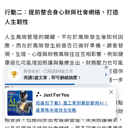
行動二：提前整合身心財與社會網絡，打造
人生韌性
人生風險管理的關鍵，不在於風險發生後如何因
應，而在於風險發生前是否已做好準備。調查發
現，生理、心理與財務風險往往互相影響，例如健
康惡化可能增加照護與醫療支出，財務壓力也可能
×
加重心理負擔。同時面臨孤獨或孤立，缺乏可提供
最後衝刺：已閱讀2/3篇文章
再讀1篇文章，即可解鎖抽獎！
資訊與支持的人際網絡，這些風險更可能被進一步
放大。
Just For You
因此，退休準備不應只著重財務，更必須打破單點
知識包下載》重工業到餐飲都用AI！
產業降本增效全攻略
防禦，而應提早啟動全方位規劃，除了持續規劃財
務安排，也應同步思考健康管理、未來照護需求，