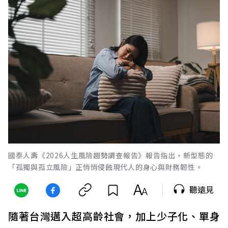
國泰人壽《2026人生風險趨勢調查報告》報告指出，新型態的
「孤獨與孤立風險」正悄悄侵蝕現代人的身心與財務韌性。
聽遠見
隨著台灣邁入超高齡社會，加上少子化、單身