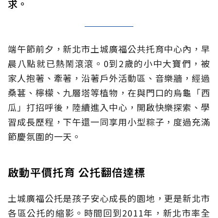
求。
端午節前夕，新北市土城廣福公共托育中心內，早
晨八點就已熱鬧滾滾。0到2歲的小中大寶們，被
家人抱著、牽著，沿著戶外活動區、音樂牆，經過
桑葚、檸檬、九層塔等植物，在與門口的烏龜「西
瓜」打招呼後，陸續進入中心，開啟快樂探索、學
習成長歷程，下午還一同享用小型粽子，度過充滿
節慶氛圍的一天。
啟動平價托育 公托翻倍達標
土城廣福公托是孩子安心成長的園地，更是新北市
各區公托的縮影。時間回到2011年，新北市率全