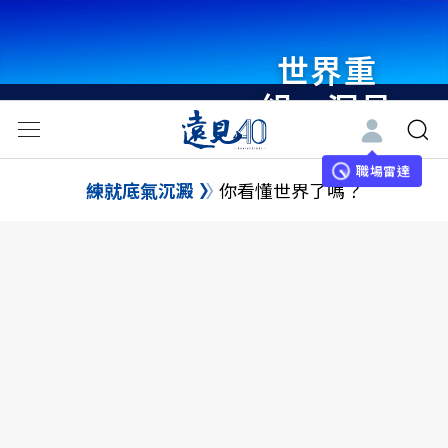
世界重
組・洞見
未來 與
世界領袖
職場雷達
練就底氣沉澱
你看懂世界了嗎？
同行