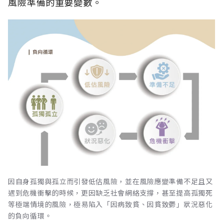
風險準備的重要變數。
因自身孤獨與孤立而引發低估風險，並在風險應變準備不足且又
遇到危機衝擊的時候，更因缺乏社會網絡支撐，甚至提高孤獨死
等極端情境的風險，極易陷入「因病致貧、因貧致鬱」狀況惡化
的負向循環。