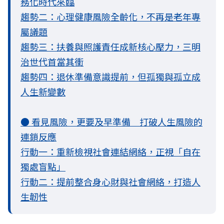
務化時代來臨
趨勢二：心理健康風險全齡化，不再是老年專
屬議題
趨勢三：扶養與照護責任成新核心壓力，三明
治世代首當其衝
趨勢四：退休準備意識提前，但孤獨與孤立成
人生新變數
● 看見風險，更要及早準備 打破人生風險的
連鎖反應
行動一：重新檢視社會連結網絡，正視「自在
獨處盲點」
行動二：提前整合身心財與社會網絡，打造人
生韌性