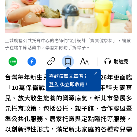
土城廣福公共托育中心的老師們特別設計「寶寶健康粽」，讓孩
子在端午節活動中，學習如何動手拆粽子。
聽遠見
喜歡這篇文章嗎 ?
台灣每年新生兒人數持續下探，2026年更面臨
登入
後立即收藏 !
「10萬保衛戰」！為了全面支援年輕夫妻育
兒、放大敢生能養的資源底氣，新北市發展多
元托育政策，包括公托、親子館、合作聯盟暨
準公共化服務、居家托育與定點臨托等服務，
以創新彈性形式，滿足新北家庭的各種育兒需