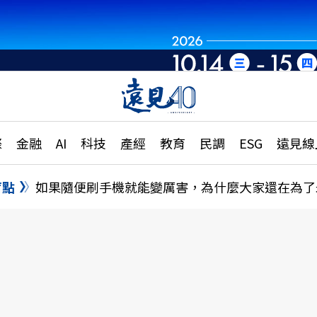
章
特輯
文章
大學升學、職涯攻略
遠
際
金融
AI
科技
產經
教育
民調
ESG
遠見線
國際
更
縣市施政調查全解析
金融
單
民調
盲點
如果隨便刷手機就能變厲害，為什麼大家還在為了
產經
電
好享生活
獨
專欄