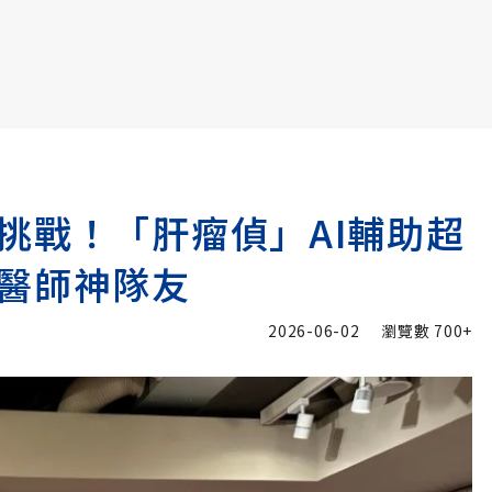
書6選3 特價 3,980 元
挑戰！「肝瘤偵」AI輔助超
醫師神隊友
2026-06-02
瀏覽數
700+