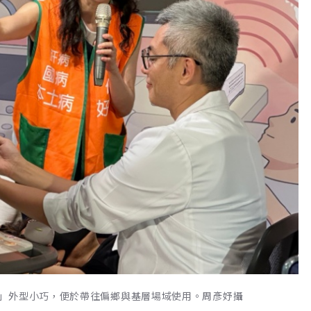
」外型小巧，便於帶往偏鄉與基層場域使用。周彥妤攝