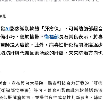
遠見
研發
AI
影像識別軟體「肝瘤偵」，可輔助腹部超音
設備小巧，便於攜帶。
衛福部
長石崇良表示，將專
多醫師投入癌篩。此外，病毒性肝炎相關肝癌逐步
其脂肪肝與代謝因素所致的肝癌，未來防治方向也
者會，宣布與台大醫院、聰泰科技合力研發的「肝瘤
TFDA（衛福部食藥署）許可。這套AI影像識別軟體透過深
疑似肝腫瘤位置，並提供良性或惡性判斷參考，輔助