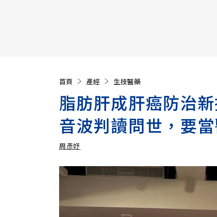
【遠見40週年慶】訂《遠見》贈實用家電3選1+暢銷好
首頁
產經
生技醫藥
脂肪肝成肝癌防治新
音波判讀問世，要當
周彥妤
加入追蹤
周彥妤