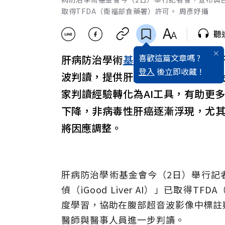
取得TFDA（衛福部食藥署）許可。 周彥妤攝
聽
喜歡這篇文章嗎 ?
肝病防治學術
基金會
攜手
台大醫院
登入
後立即收藏 !
波判讀，提供肝腫瘤良惡性參考，
家判讀經驗轉化為AI工具，有助更
下降，非病毒性肝癌逐漸浮現，尤
將因應調整。
肝病防治學術基金會今（2日）舉行記
偵（iGood Liver AI）」已取得
度學習，協助在腹部超音波影像中標註
醫師與醫事人員進一步判讀。