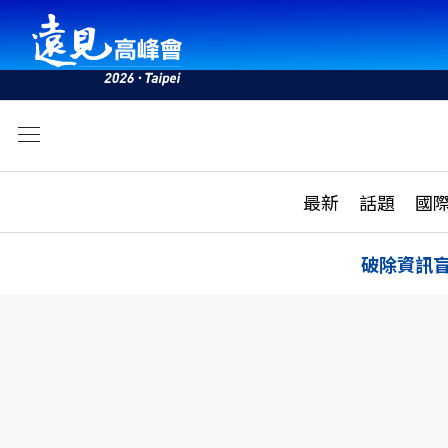
文
最新
最新
話題
國
雜誌目錄
活動
話題
AI
破除資訊
學堂
專題報導
科技
教育
遠見ON AIR
影音
合作