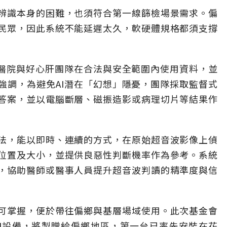
辨識本身的困難，也須符合第一線篩檢場景需求。偏
民眾，因此系統不能延遲太久，軟硬體規格都須支撐
大醫院與好心肝團隊在合法與安全範圍內使用資料，並
強調，為避免AI潛在「幻想」隱憂，團隊採取監督式
答案，並以電腦斷層、磁振造影或病理切片等結果作
法，能以即時、連續的方式，在原始超音波影像上偵
位置及大小，並提供良惡性判斷機率作為參考。系統
，協助醫師或醫事人員提升超音波判讀的精準度與信
可掌握，便於帶往偏鄉與基層場域使用。此次基金會
AI設備，將製贈給偏鄉地區，第一台已率先安裝在花