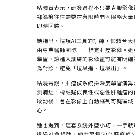
粘曉菁表示，研發過程不只要克服影像
鄉篩檢往往需要在有限時間內服務大量
即時回饋。
她指出，這項AI工具的訓練，仰賴台
由專業醫師團隊一一標定肝癌影像。她
學習，讓進入訓練的影像盡可能有明確
為對照，避免「垃圾進、垃圾出」。
粘曉菁說，肝瘤偵系統採深度學習演算
測病灶，標註疑似良性或惡性肝腫瘤的
啟動後，會在影像上自動框列可疑區域
心。
她也提到，這套系統外型小巧，一手就
透過社會捐助，總共募集50台肝瘤偵