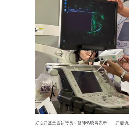
好心肝基金會執行長、醫師粘曉菁表示，「肝瘤偵