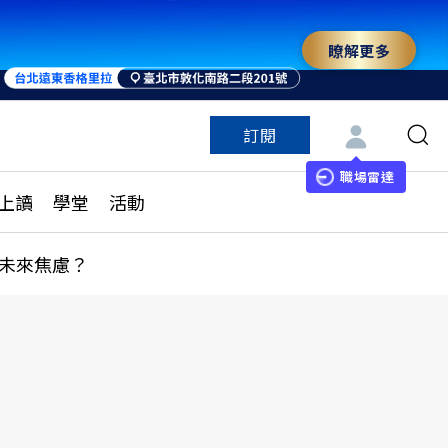
瞭解更多
訂閱
特色頻道
訂閱
見線上讀
ESG遠見
職場雷達
上讀
學堂
活動
多訂閱方案
城市學
刊購買
健康遠見
未來焦慮？
子報訂閱
華人精英論壇
享知識包
領導影響力學院