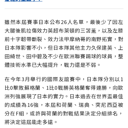
雖然本屆賽事日本公布26人名單，最後少了因左
大腿後肌拉傷效力英超布萊頓的三笘薫，以及左膝
前十字韌帶斷裂、效力法甲摩納哥的南野拓實，對
日本隊影響不小，但日本隊其他主力久保建英、上
田綺世、田中碧及不少在歐洲聯賽踢球的球員，整
體技術水準已大幅提升，戰力還是不弱。
在今年3月舉行的國際友誼賽中，日本隊分別以1
比0擊敗蘇格蘭、1比0戰勝英格蘭奪得連勝，向歐
洲列強展現了日本的實力。日本過去在世界盃最佳
的成績為16強，本屆和荷蘭、瑞典、突尼西亞被
分在F組，或許與荷蘭的對戰結果決定分組排名，
將決定這屆能走多遠。