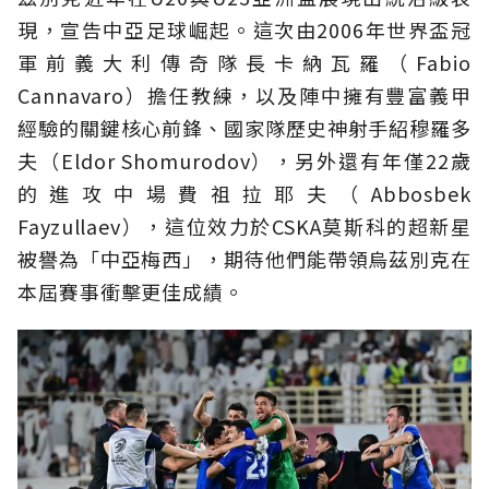
現，宣告中亞足球崛起。這次由2006年世界盃冠
軍前義大利傳奇隊長卡納瓦羅（Fabio
Cannavaro）擔任教練，以及陣中擁有豐富義甲
經驗的關鍵核心前鋒、國家隊歷史神射手紹穆羅多
夫（Eldor Shomurodov），另外還有年僅22歲
的進攻中場費祖拉耶夫（Abbosbek
Fayzullaev），這位效力於CSKA莫斯科的超新星
被譽為「中亞梅西」，期待他們能帶領烏茲別克在
本屆賽事衝擊更佳成績。