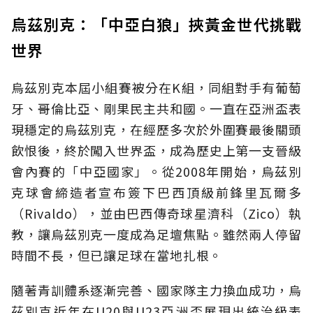
烏茲別克：「中亞白狼」挾黃金世代挑戰
世界
烏茲別克本屆小組賽被分在K組，同組對手有葡萄
牙、哥倫比亞、剛果民主共和國。一直在亞洲盃表
現穩定的烏茲別克，在經歷多次於外圍賽最後關頭
飲恨後，終於闖入世界盃，成為歷史上第一支晉級
會內賽的「中亞國家」。從2008年開始，烏茲別
克球會締造者宣布簽下巴西頂級前鋒里瓦爾多
（Rivaldo），並由巴西傳奇球星濟科（Zico）執
教，讓烏茲別克一度成為足壇焦點。雖然兩人停留
時間不長，但已讓足球在當地扎根。
隨著青訓體系逐漸完善、國家隊主力換血成功，烏
茲別克近年在U20與U23亞洲盃展現出統治級表