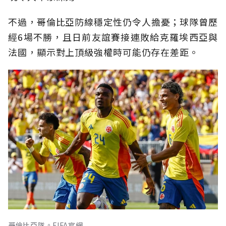
不過，哥倫比亞防線穩定性仍令人擔憂；球隊曾歷
經6場不勝，且日前友誼賽接連敗給克羅埃西亞與
法國，顯示對上頂級強權時可能仍存在差距。
哥倫比亞隊。FIFA官網