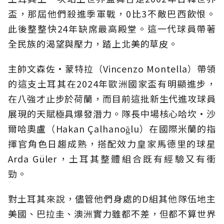
盃，那屆他們殺進季軍戰，0比3不敵巴西飲恨。
此後整整快24年缺席最高殿堂。這一代球員帶著
全民族的渴望與壓力，踏上北美的草皮。
主帥文森佐·蒙特拉（Vincenzo Montella）帶領
的這支土耳其在2024年歐洲國家盃有明顯進步，
在八強才止步於荷蘭，而目前這批新生代進攻球員
展現的天賦極具爆發潛力。隊長中場核心哈坎·沙
爾哈奧盧（Hakan Çalhanoğlu）在國際米蘭的指
揮官角色日趨成熟，搭配效力皇家馬德里的球星
Arda Güler，土耳其整體組合既有經驗又有衝
勁。
對土耳其來說，儘管他們身處的D組其他隊伍地主
美國、巴拉圭、澳洲實力雖都不差，但都不算世界