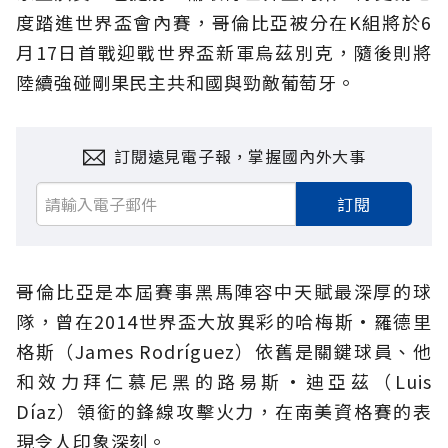
度踏進世界盃會內賽，哥倫比亞被分在K組將於6
月17日首戰迎戰世界盃新軍烏茲別克，隨後則將
陸續強碰剛果民主共和國與勁敵葡萄牙。
訂閱遠見電子報，掌握國內外大事
訂閱
哥倫比亞是本屆賽事黑馬陣容中天賦最深厚的球
隊，曾在2014世界盃大放異彩的哈梅斯·羅德里
格斯（James Rodríguez）依舊是關鍵球員、他
和效力拜仁慕尼黑的路易斯·迪亞茲（Luis
Díaz）領銜的鋒線攻擊火力，在南美資格賽的表
現令人印象深刻。