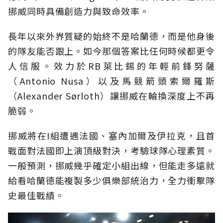
挪威同時具備創造力與致命效率。
長年以來外界質疑的始終不是哈蘭德，而是他身後
的隊友能否跟上。如今那個答案比任何時候都更令
人信服。效力於RB萊比錫的年輕前鋒努薩
（Antonio Nusa）以及馬競箭頭索爾羅斯
（Alexander Sørloth）讓挪威在輪換深度上不再
脆弱。
挪威將在I組遭遇法國、塞內加爾及伊拉克，且首
戰面對法國即上演頂級對決，考驗球隊心理素質。
一般預測，挪威幾乎確定小組出線，但能走多遠就
給看哈蘭德能複製多少俱樂部統治力，全力衝擊隊
史最佳戰績。