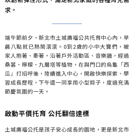
求。
端午節前夕，新北市土城廣福公共托育中心內，早
晨八點就已熱鬧滾滾。0到2歲的小中大寶們，被
家人抱著、牽著，沿著戶外活動區、音樂牆，經過
桑葚、檸檬、九層塔等植物，在與門口的烏龜「西
瓜」打招呼後，陸續進入中心，開啟快樂探索、學
習成長歷程，下午還一同享用小型粽子，度過充滿
節慶氛圍的一天。
啟動平價托育 公托翻倍達標
土城廣福公托是孩子安心成長的園地，更是新北市