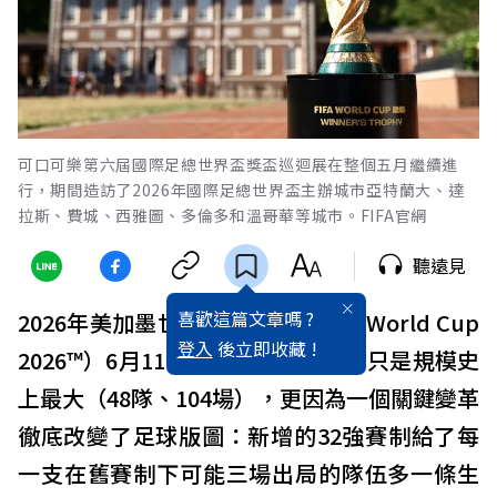
可口可樂第六屆國際足總世界盃獎盃巡迴展在整個五月繼續進
行，期間造訪了2026年國際足總世界盃主辦城市亞特蘭大、達
拉斯、費城、西雅圖、多倫多和溫哥華等城市。FIFA官網
聽遠見
喜歡這篇文章嗎 ?
2026年美加墨世界盃
足球
賽（FIFA World Cup
登入
後立即收藏 !
2026™）6月11日開踢，這屆賽事不只是規模史
上最大（48隊、104場），更因為一個關鍵變革
徹底改變了足球版圖：新增的32強賽制給了每
一支在舊賽制下可能三場出局的隊伍多一條生