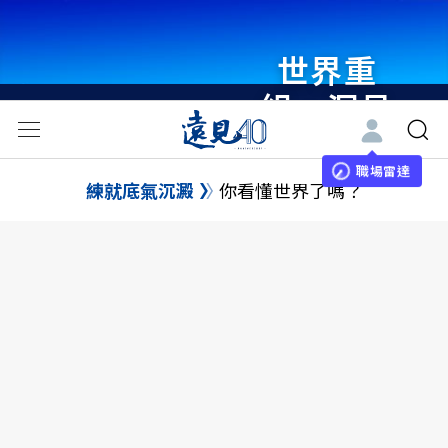
世界重
組・洞見
未來 與
世界領袖
職場雷達
練就底氣沉澱
你看懂世界了嗎？
同行