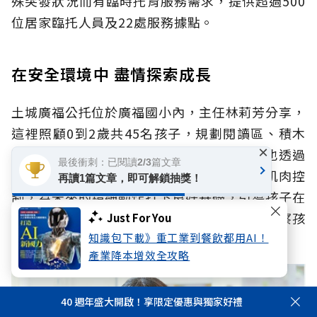
殊突發狀況而有臨時托育服務需求，提供超過500
位居家臨托人員及22處服務據點。
在安全環境中 盡情探索成長
土城廣福公托位於廣福國小內，主任林莉芳分享，
這裡照顧0到2歲共45名孩子，規劃閱讀區、積木
×
區等空間，並導入食農、環保、生命教育，也透過
最後衝刺：已閱讀2/3篇文章
「投擲」等遊戲，訓練孩子的手眼協調、小肌肉控
再讀1篇文章，即可解鎖抽獎！
制，為未來的精細動作打下良好基礎，引導孩子在
安全的環境中盡情探索、快樂成長，也細心觀察孩
Just For You
知識包下載》重工業到餐飲都用AI！
子的發展，進行早療篩檢。
產業降本增效全攻略
40 週年盛大開啟！享限定優惠與獨家好禮