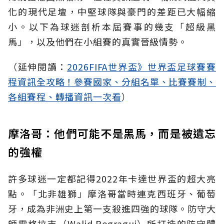
化的現代足壇，中堅球隊與豪門的差距已大幅縮
小。以下為球迷剖析本屆賽事的幾支「超級黑
馬」，以及他們在小組賽的真實晉級情勢。
（延伸閱讀：
2026FIFA世界盃》世界盃足球賽賽
程資訊全攻略！參賽國家、分組名單、比賽賽制、
各組賽程、轉播資訊一次看
）
摩洛哥：他們可能不是黑馬，而是被遺忘
的強權
許多球迷一定都記得2022年卡達世界盃的超大亮
點。「北非雄獅」摩洛哥當時連克西班牙、葡萄
牙，成為非洲史上第一支殺進四強的球隊。防守大
師雷格拉吉（Walid Regragui）所打造的防守體