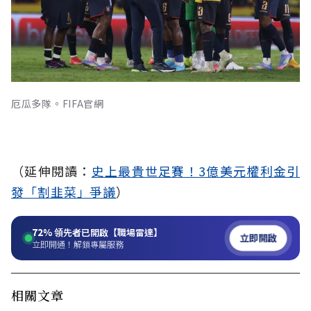
厄瓜多隊。FIFA官網
（延伸閱讀：
史上最貴世足賽！3億美元權利金引
發「割韭菜」爭議
）
72%
領先者已開啟【職場雷達】
立即開啟
立即開通！解鎖專屬服務
相關文章