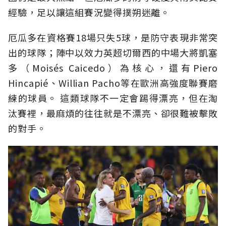
經驗，足以讓這組賽況變得撲朔迷離。
厄瓜多在資格賽18場只失5球，是防守表現非常突
出的球隊；陣中以效力英超切爾西的中場大將凱塞
多（Moisés Caicedo）為核心，還有Piero
Hincapié、Willian Pacho等在歐洲高強度聯賽磨
練的球員。 這類球隊不一定會踢得漂亮，但在淘
汰賽裡，最麻煩的往往就是不漂亮、卻很難被擊敗
的對手。