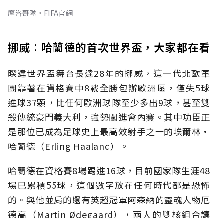
摩洛哥隊。FIFA官網
挪威：哈蘭德的首次世界盃，大家都在看
睽違世界盃舞台長達28年的挪威，這一代北歐軍
團靠著在資格賽中8戰全勝包辦歐洲區，僅失5球
進球37顆，比任何歐洲球隊至少多出9球，甚至雙
殺傳統豪門義大利，強勢闖進會內賽。其中功臣正
是那位已成為足球史上最高效射手之一的埃爾林·
哈蘭德（Erling Haaland）。
哈蘭德在資格賽8場踢進16球，目前國家隊生涯48
場已累積55球，這個數字放在任何時代都是恐怖
的。與他並肩的還有英超冠軍阿森納的靈魂人物厄
德高（Martin Ødegaard），兩人的雙核組合讓