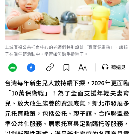
土城廣福公共托育中心的老師們特別設計「寶寶健康粽」，讓孩
子在端午節活動中，學習如何動手拆粽子。
聽遠見
台灣每年新生兒人數持續下探，2026年更面臨
「10萬保衛戰」！為了全面支援年輕夫妻育
兒、放大敢生能養的資源底氣，新北市發展多
元托育政策，包括公托、親子館、合作聯盟暨
準公共化服務、居家托育與定點臨托等服務，
以創新彈性形式，滿足新北家庭的各種育兒需