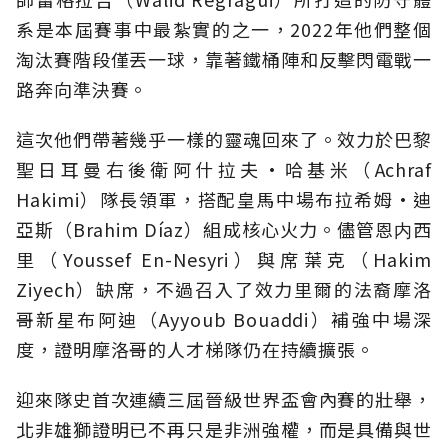
系是本屆賽事中最紮實的之一，2022年他們整個
淘汰賽階段僅丟一球，靠著鐵桶陣和反擊閃電戰一
路奔向準決賽。
這次他們帶著幾乎一樣的靈魂回來了。效力於巴黎
聖日耳曼右後衛阿什拉夫·哈基米（Achraf
Hakimi）隊長領軍，搭配皇馬中場布拉希姆·迪
亞斯（Brahim Díaz）組成核心火力。儘管恩内西
里（Youssef En-Nesyri）與席葉克（Hakim
Ziyech）缺席，不過召入了效力里爾的法裔摩洛
哥新星布阿迪（Ayyoub Bouaddi）補強中場深
度，證明摩洛哥的人才梯隊仍在持續擴張。
迎來隊史首次連續三屆晉級世界盃會內賽的壯舉，
北非雄獅證明已不再只是非洲強權，而是具備與世