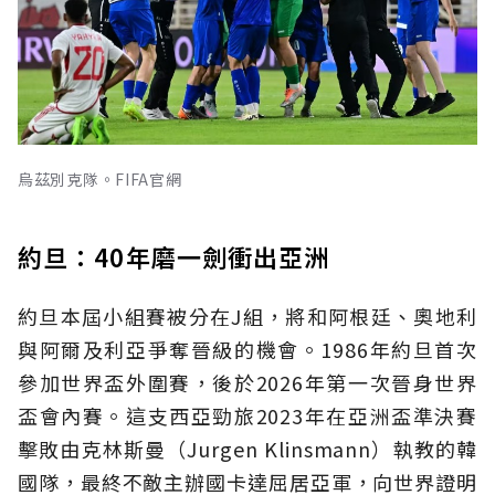
烏茲別克隊。FIFA官網
約旦：40年磨一劍衝出亞洲
約旦本屆小組賽被分在J組，將和阿根廷、奧地利
與阿爾及利亞爭奪晉級的機會。1986年約旦首次
參加世界盃外圍賽，後於2026年第一次晉身世界
盃會內賽。這支西亞勁旅2023年在亞洲盃準決賽
擊敗由克林斯曼（Jurgen Klinsmann）執教的韓
國隊，最終不敵主辦國卡達屈居亞軍，向世界證明