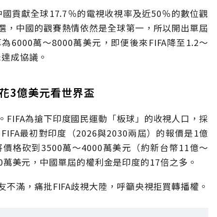
中國貢獻全球17.7％的電視收視率及近50％的數位觀
入選，中國的觀賽熱情依然是全球第一，所以開出單屆
6000萬〜8000萬美元，即便後來FIFA降至1.2〜
未達成協議。
花3億美元看世界盃
FIFA為搶下印度國民運動「板球」的收視人口，採
FA最初對印度（2026與2030兩屆）的報價是1億
格砍到3500萬〜4000萬美元（約新台幣11億〜
000萬美元，中國單屆的權利金是印度的17倍之多。
不滿，痛批FIFA歧視大陸，呼籲央視拒買轉播權。