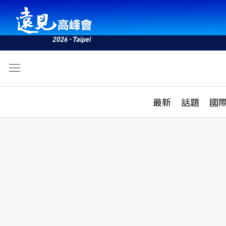
文
最新
最新
話題
國
雜誌目錄
活動
話題
AI
學堂
專題報導
科技
教育
遠見ON AIR
影音
合作