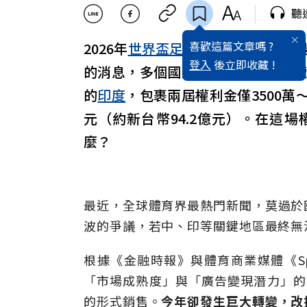
聽
喜歡這篇文章嗎 ?
2026年
世界盃足球賽
被喻為「史上最
登入
後立即收藏 !
的消息，多個國家的權利金仍未談
的
印度
，包裹兩屆權利金僅3500萬〜
元（約新台幣94.2億元）。在這
麼？
最近，全球體育界最熱門新聞，莫過於國
波的爭議，若中、印等關鍵地區最終無
根據《金融時報》與體育商業媒體《Spor
「市場成熟度」與「廣告變現潛力」的精密
的形式銷售。
今年卻發生巨大轉變，改