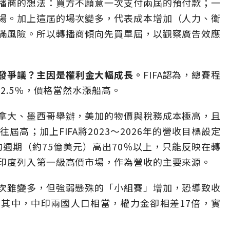
播商的想法：買方不願意一次支付兩屆的預付款；一
場。加上這屆的場次變多，代表成本增加（人力、衛
滿風險。所以轉播商傾向先買單屆，以觀察廣告效應
發爭議？主因是權利金大幅成長。
FIFA認為，總賽程
2.5％，價格當然水漲船高。
拿大、墨西哥舉辦，美加的物價與稅務成本極高，且
屆高；加上FIFA將2023〜2026年的營收目標設定
賽的週期（約75億美元）高出70％以上，只能反映在轉
印度列入第一級高價市場，作為營收的主要來源。
次雖變多，但強弱懸殊的「小組賽」增加，恐導致收
其中，中印兩國人口相當，權力金卻相差17倍，實