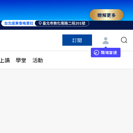
瞭解更多
訂閱
特色頻道
訂閱
見線上讀
ESG遠見
職場雷達
上讀
學堂
活動
多訂閱方案
城市學
刊購買
健康遠見
子報訂閱
華人精英論壇
享知識包
領導影響力學院