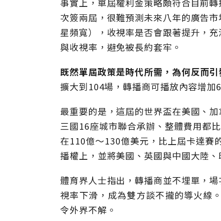
事實上，單屆權利金策略頗符合目前轉
次簽兩屆，很難預測未來八年的廣告市
星頻寬），收視率是否會跟著提升，充
與收視率，避免被長約套牢。
既然單屆政策是時代所需，為何反而引
擴大到104場，轉播商可播放內容增加6
最重要的是，這屆的世界盃在美國、加
三國16座城市聯合承辦、整體費用都比往
在110億〜130億美元，比上屆卡達
播權上，並將美國、英國與中國大陸、
體育界人士指出，轉播商並不埋單，場
視率下滑，成為雙方談不攏的導火線。
令外界不解。