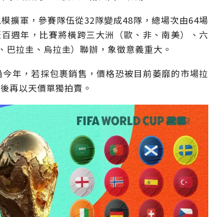
規模擴軍，參賽隊伍從32隊變成48隊，總場次由64場
界盃百週年，比賽將橫跨三大洲（歐、非、南美）、六
、巴拉圭、烏拉圭）聯辦，象徵意義重大。
遠超過今年，若採包裹銷售，價格恐被目前萎靡的市場拉
賽後再以天價單獨拍賣。