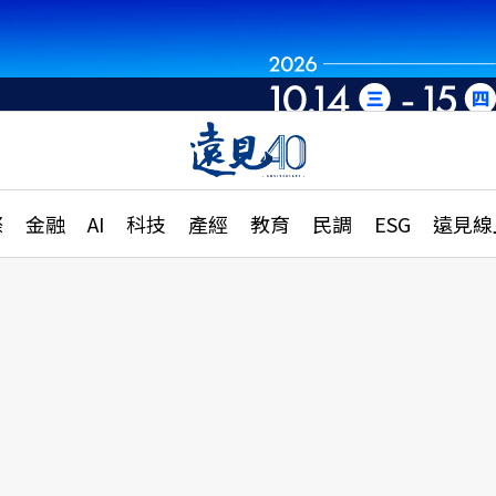
章
特輯
文章
大學升學、職涯攻略
遠
際
金融
AI
科技
產經
教育
民調
ESG
遠見線
國際
更
縣市施政調查全解析
金融
單
民調
產經
電
好享生活
獨
專欄