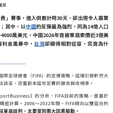
遠見
貴」賽事，進入倒數計時30天，卻出現令人震驚
攏；其中，以
中國
的反彈最為強烈，同為14億人口
4000萬美元，中國2026年竟被單屆索價近3億美
場權利金風暴中，
台灣
卻顯得相對從容，究竟為什
際足球總會（FIFA）的定價策略。這場引發軒然大
法談妥，恐重創本屆世足賽的營收與收視率。
tBusiness》的分析，FIFA目前的策略，是基於
計算。2006〜2022年間，FIFA傾向以雙屆合約
採單屆談判，主要受到兩大因素驅動。