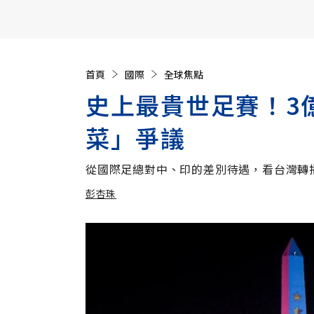
【遠見40週年慶】訂《遠見》贈實用家電3選1+暢銷好
首頁
國際
全球焦點
史上最貴世足賽！3
菜」爭議
從國際足總對中、印的差別待遇，看台灣轉
彭杏珠
加入追蹤
彭杏珠