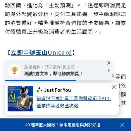
動回饋，進化為「主動預測」。「透過即時消費足
跡與外部變數分析，支付工具能進一步主動洞察您
的消費偏好，精準推薦符合習慣的卡友優惠，讓支
付體驗真正升級為消費者的生活顧問。」
【
立即申辦玉山Unicard
】
×
謹慎理財_信用無價
最後衝刺：已閱讀2/3篇文章
再讀1篇文章，即可解鎖抽獎！
循環利率：5.88%-15%_(依玉山銀行電腦評等而
訂，基準日：2015/09/01)。_預借現金手續費(依
Just For You
預借現金約定結付幣別區分)：預借現金金額
知識包下載》重工業到餐飲都用AI！
x3.5%+(新臺幣150元/5美元/550日圓/4歐元)_其
產業降本增效全攻略
他相關費率依玉山銀行網站及申請書公告。
40 週年盛大開啟！享限定優惠與獨家好禮
相關文章