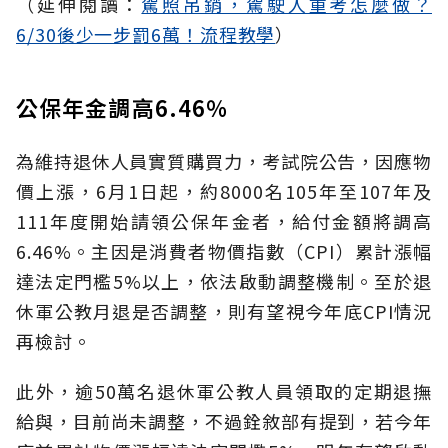
（延伸閱讀：
駕照吊銷，駕駛人重考怎麼做？
6/30後少一步罰6萬！流程教學
）
公保年金調高6.46％
為維持退休人員實質購買力，考試院公告，因應物
價上漲，6月1日起，約8000名105年至107年及
111年度開始請領公保年金者，給付金額將調高
6.46%。主因是消費者物價指數（CPI）累計漲幅
達法定門檻5%以上，依法啟動調整機制。至於退
休軍公教月退是否調整，則有望視今年底CPI情況
再檢討。
此外，逾50萬名退休軍公教人員領取的定期退撫
給與，目前尚未調整，不過銓敘部有提到，若今年