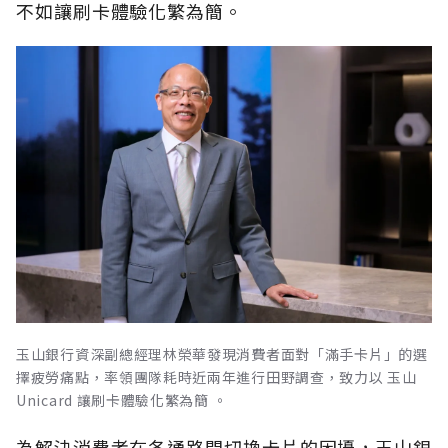
不如讓刷卡體驗化繁為簡。
玉山銀行資深副總經理林榮華發現消費者面對「滿手卡片」的選
擇疲勞痛點，率領團隊耗時近兩年進行田野調查，致力以 玉山
Unicard 讓刷卡體驗化繁為簡 。
為解決消費者在各通路間切換卡片的困擾，玉山銀