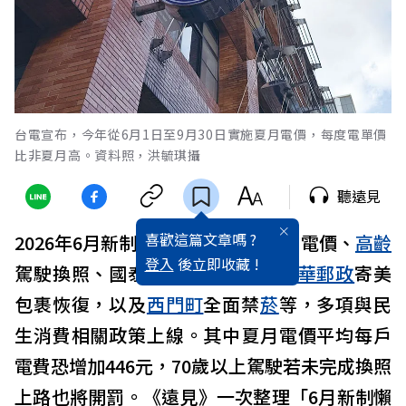
台電宣布，今年從6月1日至9月30日實施夏月電價，每度電單價
比非夏月高。資料照，洪毓琪攝
聽遠見
喜歡這篇文章嗎 ?
2026年6月新制即將上路！包括夏月電價、
高齡
登入
後立即收藏 !
駕駛換照、國泰
航空
登機新規、
中華郵政
寄美
包裹恢復，以及
西門町
全面禁
菸
等，多項與民
生消費相關政策上線。其中夏月電價平均每戶
電費恐增加446元，70歲以上駕駛若未完成換照
上路也將開罰。《遠見》一次整理「6月新制懶