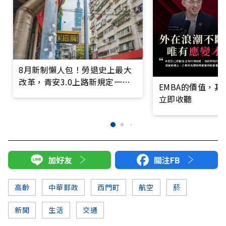
8月新制懶人包！勞退史上最大
改革，青安3.0上路新規定一次
EMBA的價值，
看
立即收聽
加好友
關注FB
高齡
中華郵政
西門町
航空
菸
新聞
生活
交通