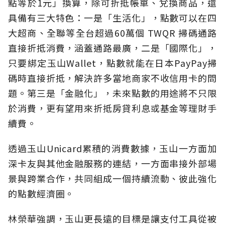
點等於1元」換算，除可折抵帳單、兌換商品，還
具備有三大特色：一是「生活化」，點數可以在四
大超商、全聯等全台超過60萬個 TWQR 掃碼通路
直接折抵消費，涵蓋通路最廣，二是「國際化」，
只要綁定玉山Wallet，點數就能在日本PayPay掃
碼時直接折抵，解決許多當地商家不收信用卡的問
題。第三是「金融化」，未來點數的用途將不只限
於消費，更有望用來折抵房貸利息或基金等理財手
續費。
透過玉山Unicard累積的消費數據，玉山一方面加
深卡友與其他金融服務的連結，一方面串接外部場
景與跨業合作，共同組成一個持續流動、彼此強化
的點數經濟圈。
林榮華強調，玉山更長遠的目標是讓支付工具從被