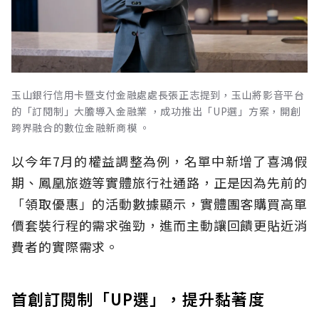
玉山銀行信用卡暨支付金融處處長張正志提到，玉山將影音平台
的「訂閱制」大膽導入金融業 ，成功推出「UP選」方案，開創
跨界融合的數位金融新商模 。
以今年7月的權益調整為例，名單中新增了喜鴻假
期、鳳凰旅遊等實體旅行社通路，正是因為先前的
「領取優惠」的活動數據顯示，實體團客購買高單
價套裝行程的需求強勁，進而主動讓回饋更貼近消
費者的實際需求。
首創訂閱制「UP選」，提升黏著度