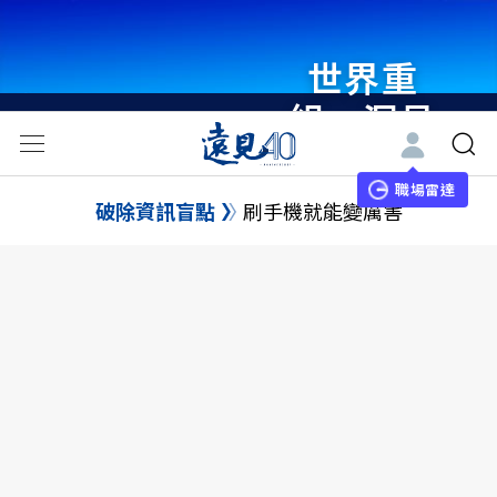
世界重
組・洞見
未來 與
世界領袖
職場雷達
破除資訊盲點
刷手機就能變厲害
同行