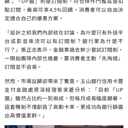
饋；「UP選」則是訂閱制，符合條件門檻或是扣
點訂閱，最高可享4.5%回饋。消費者可以自由決
定適合自己的優惠方案。
「設計之初我們內部就在討論，為什麼只有外送平
台或影音串流可以有訂閱制？銀行業為什麼不
行？」張正志表示，金融業過去鮮少嘗試訂閱制，
一開始團隊內部也擔憂，要消費者主動「先掏錢」
訂閱並不容易。
然而，市場反饋卻帶來了驚喜。玉山銀行信用卡暨
支付金融處資深經理張家菱分析：「目前『UP
選』雖然占比約一到兩成，但每月成長幅度顯著。
這套機制不僅創造了高動卡率，更成功為銀行篩選
出高價值客群。」