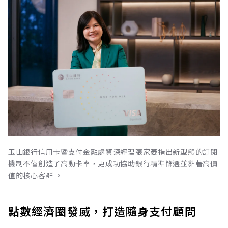
玉山銀行信用卡暨支付金融處資深經理張家菱指出新型態的訂閱
機制不僅創造了高動卡率，更成功協助銀行精準篩選並黏著高價
值的核心客群 。
點數經濟圈發威，打造隨身支付顧問