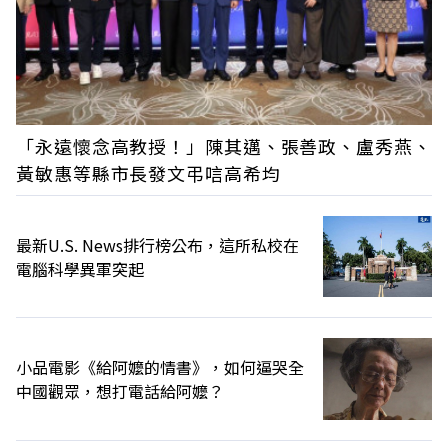
「永遠懷念高教授！」陳其邁、張善政、盧秀燕、
黃敏惠等縣市長發文弔唁高希均
最新U.S. News排行榜公布，這所私校在
電腦科學異軍突起
小品電影《給阿嬤的情書》，如何逼哭全
中國觀眾，想打電話給阿嬤？