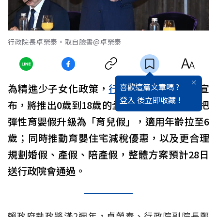
行政院長卓榮泰。取自臉書@卓榮泰
喜歡這篇文章嗎 ?
為精進少子女化政策，
行政院
長
卓榮泰
今天宣
登入
後立即收藏 !
布，將推出0歲到18歲的全程支持方案，包含把
彈性育嬰假升級為「育兒假」，適用年齡拉至6
歲；同時推動育嬰住宅減稅優惠，以及更合理
規劃婚假、產假、陪產假，整體方案預計28日
送行政院會通過。
賴政府執政將滿2週年，卓榮泰、行政院副院長鄭