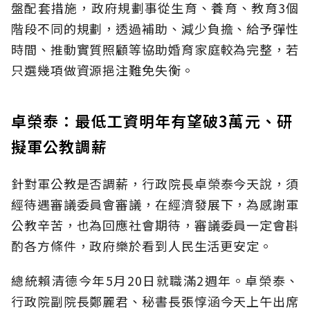
盤配套措施，政府規劃事從生育、養育、教育3個
階段不同的規劃，透過補助、減少負擔、給予彈性
時間、推動實質照顧等協助婚育家庭較為完整，若
只選幾項做資源挹注難免失衡。
卓榮泰：最低工資明年有望破3萬元、研
擬軍公教調薪
針對軍公教是否調薪，行政院長卓榮泰今天說，須
經待遇審議委員會審議，在經濟發展下，為感謝軍
公教辛苦，也為回應社會期待，審議委員一定會斟
酌各方條件，政府樂於看到人民生活更安定。
總統賴清德今年5月20日就職滿2週年。卓榮泰、
行政院副院長鄭麗君、秘書長張惇涵今天上午出席