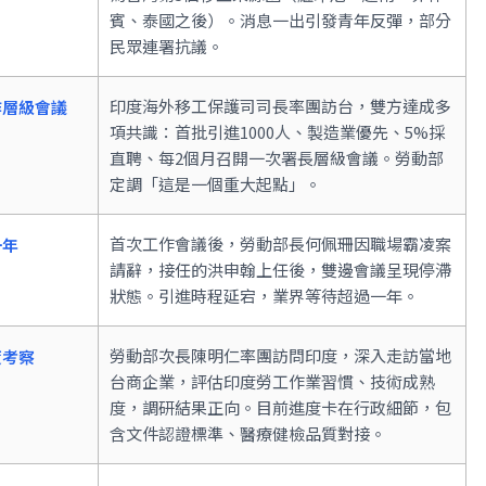
賓、泰國之後）。消息一出引發青年反彈，部分
民眾連署抗議。
印度海外移工保護司司長率團訪台，雙方達成多
作層級會議
項共識：首批引進1000人、製造業優先、5%採
直聘、每2個月召開一次署長層級會議。勞動部
定調「這是一個重大起點」。
首次工作會議後，勞動部長何佩珊因職場霸凌案
一年
請辭，接任的洪申翰上任後，雙邊會議呈現停滯
狀態。引進時程延宕，業界等待超過一年。
勞動部次長陳明仁率團訪問印度，深入走訪當地
度考察
台商企業，評估印度勞工作業習慣、技術成熟
度，調研結果正向。目前進度卡在行政細節，包
含文件認證標準、醫療健檢品質對接。