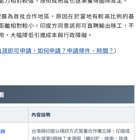
能力相對較強，技術成熟度也逐漸獲得國際肯定。
）被選為首批合作地區，原因在於當地有較高比例的基
距離相對較小。印度方同意該邦可直聘輸出移工，不
用，大幅降低引進成本與行政障礙。
1孩即可申請，如何申請？申請條件、時間？
）
看
內容說明
台灣與印度以視訊方式簽署合作備忘錄，印度成
忘錄
為台灣第5個移工來源國（繼印尼、越南、菲律