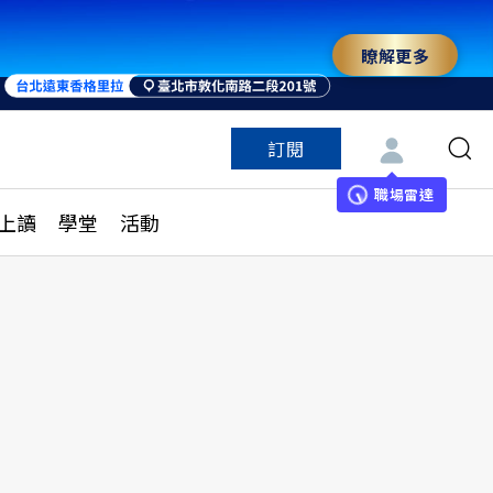
瞭解更多
來 與世界領袖同行
訂閱
特色頻道
訂閱
見線上讀
ESG遠見
職場雷達
上讀
學堂
活動
多訂閱方案
城市學
刊購買
健康遠見
子報訂閱
華人精英論壇
享知識包
領導影響力學院