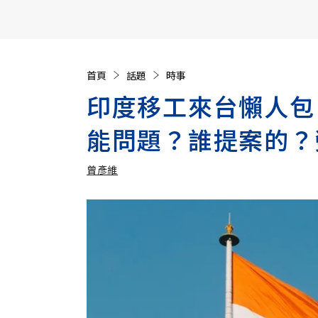
【遠見40週年慶】訂《遠見》贈實用家電3選1+暢銷好
首頁
話題
時事
印度移工來台懶人包
能問題？誰提案的？
曾彥維
加入追蹤
曾彥維