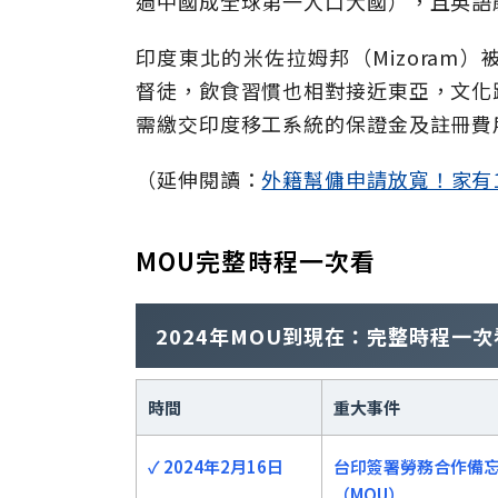
過中國成全球第一人口大國），且英語
印度東北的米佐拉姆邦（Mizoram
督徒，飲食習慣也相對接近東亞，文化
需繳交印度移工系統的保證金及註冊費
（延伸閱讀：
外籍幫傭申請放寬！家有
MOU完整時程一次看
2024年MOU到現在：完整時程一次
時間
重大事件
✓ 2024年2月16日
台印簽署勞務合作備
（MOU）