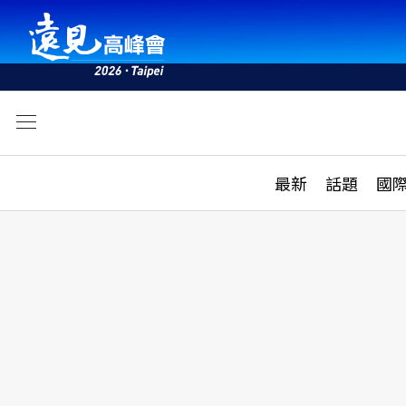
文
最新
最新
話題
國
雜誌目錄
活動
話題
AI
學堂
專題報導
科技
教育
遠見ON AIR
影音
合作