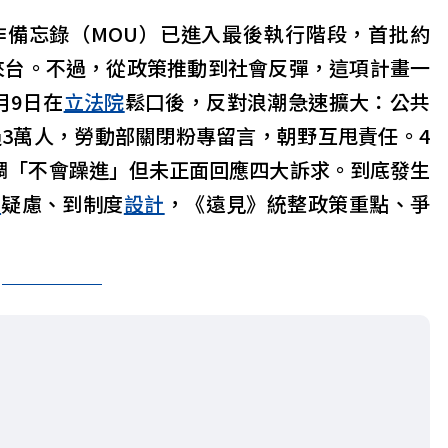
作備忘錄（MOU）已進入最後執行階段，首批約
年來台。不過，從政策推動到社會反彈，這項計畫一
月9日在
立法院
鬆口後，反對浪潮急速擴大：公共
過3萬人，勞動部關閉粉專留言，朝野互甩責任。4
強調「不會躁進」但未正面回應四大訴求。到底發生
安
疑慮、到制度
設計
，《遠見》統整政策重點、爭