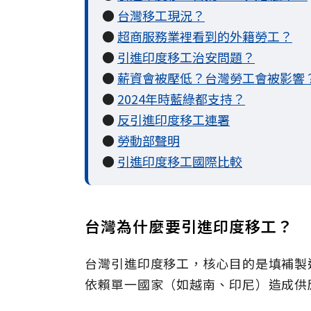
●
台灣移工現況？
●
超商服務業裡看到的外籍勞工？
●
引進印度移工治安問題？
●
薪資會被壓低？台灣勞工會被影響
●
2024年時藍綠都支持？
●
反引進印度移工連署
●
勞動部聲明
●
引進印度移工國際比較
台灣為什麼要引進印度移工？
台灣引進印度移工，核心目的是填補製
依賴單一國家（如越南、印尼）造成供