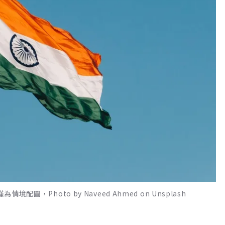
圖，Photo by Naveed Ahmed on Unsplash