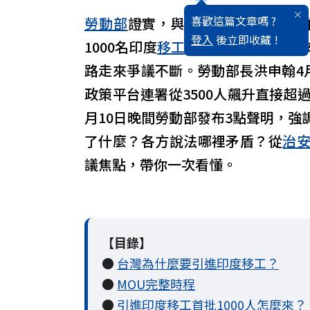
喜歡這篇文章嗎 ?
勞動部
證實，與
印度
簽署的勞務合
登入
後立即收藏 !
1000名印度
移工
，有機會在2026
路走來爭議不斷。勞動部長洪申翰4
政策平台連署從3500人飆升直接超
月10日晚間勞動部發布3點聲明，
了什麼？各方說法哪裡矛盾？從
治
議焦點，帶你一次看懂。
【目錄】
●
台灣為什麼要引進印度移工？
●
MOU完整時程
●
引進印度移工首批1000人怎麼來？