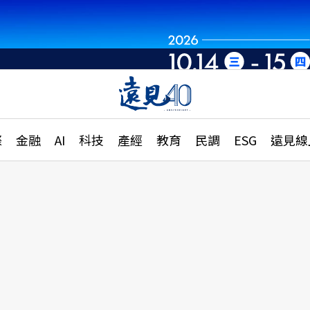
世界重組・洞見未
章
特輯
文章
大學升學、職涯攻略
遠
際
金融
AI
科技
產經
教育
民調
ESG
遠見線
國際
更
縣市施政調查全解析
金融
單
民調
產經
電
好享生活
獨
專欄