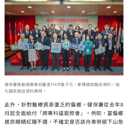
健保署推動癌藥事前審查FHIR電子化，累積癌症臨床資料，強
化國家癌症資料應用。
此外，針對醫療資源匱乏的偏鄉，健保署從去年8
月起全面給付「跨專科遠距照會」。例如，當偏鄉
居民眼睛紅腫不適，不確定是否該舟車勞頓下山急