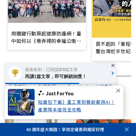
用關鍵行動築起健康防護網！臺
中如何以《巷弄裡的幸福公衛》
買不起的「單程機
打造永續照護城市？
響台灣近半世紀思
×
最後衝刺：已閱讀2/3篇文章
再讀1篇文章，即可解鎖抽獎！
社會福利
社會政策
Google
人口老化
Just For You
健保
知識包下載》重工業到餐飲都用AI！
產業降本增效全攻略
40 週年盛大開啟！享限定優惠與獨家好禮