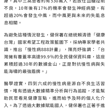
身，其中三高患者約有530萬人，若放任血糖控制
不良，10年後有17%的機率會發生神經病變，有
超過20%會發生中風，而中風更與未來的失能息
息相關。
為避免這種情況發生，健保署在總統賴清德「健康
台灣」國家希望工程政策藍圖下，採納專家學者共
識，推出「慢性病888計畫」，陳亮妤強調：「台
灣擁有覆蓋率高達99.9％的全民健保資料庫，這座
累積超過30年的數據金山，正是對抗慢性病與失
能海嘯的最強盾牌。」
醫學證實，四到六成的慢性病是源自不良生活習
慣，唯有透過大數據精準分析與行為追蹤，才能幫
助民眾看見健康盲點，進而給予及時的個人化介
入。為了透過大數據賦能國人，健保署也正著手進