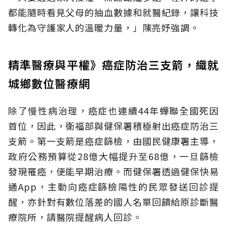
都能隨時看見父母的抽血數據和就醫紀錄，讓科技
轉化為守護家人的溫暖力量，」陳亮妤強調。
精準醫療與平權》癌症防治三支箭，織就
城鄉數位醫療網
除了慢性病治理，癌症也連續44年蟬聯全國死因
首位，因此，衛福部與健保署積極射出癌症防治三
支箭。第一支箭是癌症篩檢，由國民健康署主導，
政府公務預算從28億大幅提升至68億，一旦篩檢
發現罹癌，便能早期治療。而健保署透過健保快易
通App，主動向癌症篩檢陽性的民眾發送回診提
醒，亦針對有數位落差的國人名單回饋給原診斷醫
療院所，請醫院提醒病人回診。