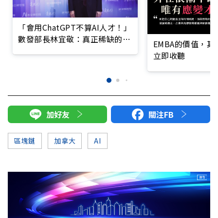
「會用ChatGPT不算AI人才！」
數發部長林宜敬：真正稀缺的是
EMBA的價值，
這類人
立即收聽
加好友
關注FB
區塊鏈
加拿大
AI