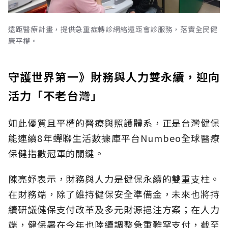
遠距醫療計畫，提供急重症轉診網絡遠距會診服務，落實全民健
康平權。
守護世界第一》財務與人力雙永續，迎向
活力「不老台灣」
如此優質且平權的醫療與照護體系，正是台灣健保
能連續8年蟬聯生活數據庫平台Numbeo全球醫療
保健指數冠軍的關鍵。
陳亮妤表示，財務與人力是健保永續的雙重支柱。
在財務端，除了維持健保安全準備金，未來也將持
續研議健保支付改革及多元財源挹注方案；在人力
端，健保署在今年也陸續調整急重難罕支付，截至