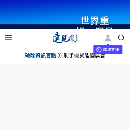
世界重
組・洞見
未來 與
世界領袖
職場雷達
破除資訊盲點
刷手機就能變厲害
同行