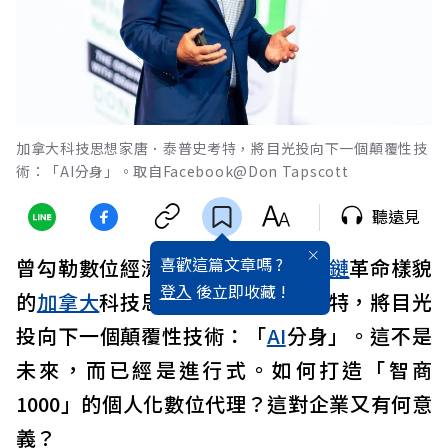
加拿大科技思想家唐．泰普史考特，將目光投向下一個顛覆性技
術：「AI分身」。取自Facebook@Don Tapscott
聽遠見
喜歡這篇文章嗎 ?
曾勾勒數位經濟、網路世代、
區塊鏈
革命樣貌
登入
後立即收藏 !
的
加拿大
科技思想家唐．泰普史考特，將目光
投向下一個顛覆性技術：「
AI
分身」。這不是
未來，而已經是進行式。如何打造「智商
1000」的個人化數位代理？這對企業又有何意
義？