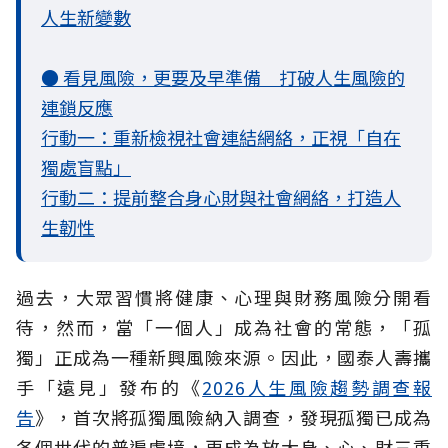
人生新變數
● 看見風險，更要及早準備 打破人生風險的
連鎖反應
行動一：重新檢視社會連結網絡，正視「自在
獨處盲點」
行動二：提前整合身心財與社會網絡，打造人
生韌性
過去，大眾習慣將健康、心理與財務風險分開看
待，然而，當「一個人」成為社會的常態，「孤
獨」正成為一種新興風險來源。因此，國泰人壽攜
手「遠見」發布的《
2026人生風險趨勢調查報
告
》，首次將孤獨風險納入調查，發現孤獨已成為
各個世代的普遍處境，更成為放大身、心、財三重