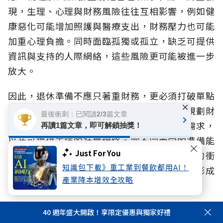
現，生理、心理與財務風險往往互相影響，例如健
康惡化可能增加照護與醫療支出，財務壓力也可能
加重心理負擔。同時面臨孤獨或孤立，缺乏可提供
資訊與支持的人際網絡，這些風險更可能被進一步
放大。
因此，退休準備不應只著重財務，更必須打破單點
×
防禦，而應提早啟動全方位規劃，除了持續規劃財
最後衝刺：已閱讀2/3篇文章
務安排，也應同步思考健康管理、未來照護需求，
再讀1篇文章，即可解鎖抽獎！
以及可提供支持的社會網絡。當不同面向的準備能
Just For You
及早展開，不僅有助於降低風險對生活造成的衝
知識包下載》重工業到餐飲都用AI！
擊，更能避免健康、生活與財務因缺乏支持而形成
產業降本增效全攻略
連鎖影響，提升面對不同人生階段挑戰的韌性。
面對超高齡社會、少子化與家庭結構改變，人生風
40 週年盛大開啟！享限定優惠與獨家好禮