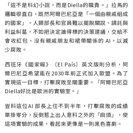
「這不是科幻小說，而是Diella的職責。」拉馬的
邏輯很直白，既然阿爾巴尼亞是「一個由親戚組成
的國家」，人類部長和官員難以擺脫關說、請託與
利益糾葛，不如把決定誰得標的決策建議，交給不
會收紅包、沒有親戚朋友和裙帶關係的 AI，以減
少腐敗。
西班牙《國家報》（El País）英文版則分析，阿
爾巴尼亞希望能在2030年前正式加入歐盟。為了
實現這一目標，打擊腐敗至關重要。「阿爾巴尼亞
Diella好比是歐洲的實驗室。」
豈料這位AI 部長上任不到半年，打擊腐敗的成績
單掛零分，反倒惹上出人意料之外的「麻煩」，使
這項實驗的成果，看起來更像是一則黑色喜劇。