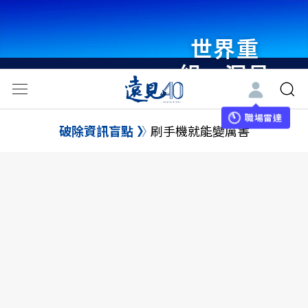
世界重
組・洞見
未來 與
世界領袖
職場雷達
破除資訊盲點
刷手機就能變厲害
同行