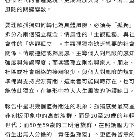
風險的關鍵變數。
要理解孤獨如何轉化為具體風險，必須將「孤獨」
拆分為兩個獨立概念：情感性的「主觀孤獨」與社
會性的「客觀孤立」。主觀孤獨指缺乏想要的社會
關係、情感連結或歸屬感，主導個人對風險的感知
強度與焦慮程度；而客觀孤立則指與家人、朋友、
社區或社會網絡的接觸很少，與個人對風險的規劃
準備與支持資源有關，這兩者可能同時存在，也可
能彼此獨立，在無形中拉大人生風險的防護缺口。
報告中呈現幾個值得關注的現象：孤獨感受最高並
非刻板印象中的高齡族群，而是20至29歲的年輕
世代；而50至59歲的三明治族群，在照護壓力下
衍生出無人分擔的「責任型孤獨」。更值得留意的