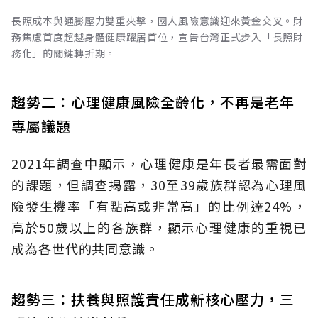
長照成本與通膨壓力雙重夾擊，國人風險意識迎來黃金交叉。財
務焦慮首度超越身體健康躍居首位，宣告台灣正式步入「長照財
務化」的關鍵轉折期。
趨勢二：心理健康風險全齡化，不再是老年
專屬議題
2021年調查中顯示，心理健康是年長者最需面對
的課題，但調查揭露，30至39歲族群認為心理風
險發生機率「有點高或非常高」的比例達24%，
高於50歲以上的各族群，顯示心理健康的重視已
成為各世代的共同意識。
趨勢三：扶養與照護責任成新核心壓力，三