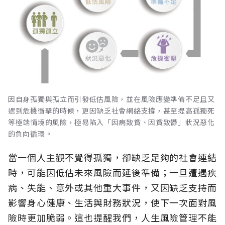
因自身孤獨與孤立而引發低估風險，並在風險應變準備不足且又
遇到危機衝擊的時候，更因缺乏社會網絡支撐，甚至提高孤獨死
等極端情境的風險，極易陷入「因病致貧、因貧致鬱」狀況惡化
的負向循環。
當一個人主觀不覺得孤獨，卻缺乏足夠的社會連結
時，可能因低估未來風險而延後準備；一旦遭遇疾
病、失能、意外或其他重大事件，又因缺乏支持而
影響身心健康、生活與財務狀況，使下一次面對風
險時更加脆弱。這也提醒我們，人生風險管理不能