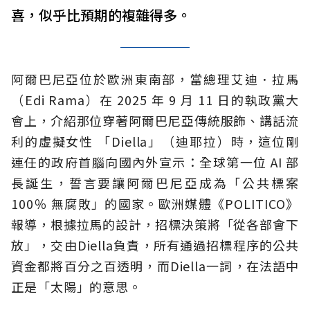
喜，似乎比預期的複雜得多。
阿爾巴尼亞位於歐洲東南部，當總理艾迪．拉馬
（Edi Rama）在 2025 年 9 月 11 日的執政黨大
會上，介紹那位穿著阿爾巴尼亞傳統服飾、講話流
利的虛擬女性 「Diella」（迪耶拉）時，這位剛
連任的政府首腦向國內外宣示：全球第一位 AI 部
長誕生，誓言要讓阿爾巴尼亞成為「公共標案
100％ 無腐敗」的國家。歐洲媒體《POLITICO》
報導，根據拉馬的設計，招標決策將「從各部會下
放」，交由Diella負責，所有通過招標程序的公共
資金都將百分之百透明，而Diella一詞，在法語中
正是「太陽」的意思。