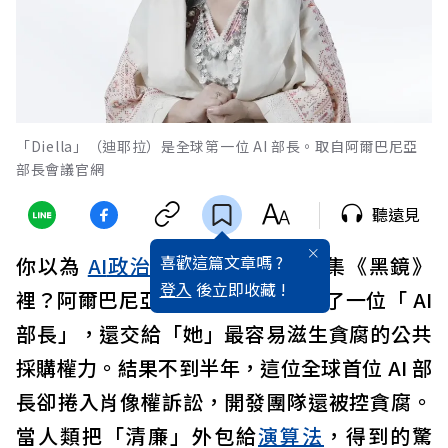
「Diella」（迪耶拉）是全球第一位 AI 部長。取自阿爾巴尼亞
部長會議官網
聽遠見
喜歡這篇文章嗎 ?
你以為
AI
政治
人物只會出現在影集《黑鏡》
登入
後立即收藏 !
裡？阿爾巴尼亞真的在內閣裡放進了一位「 AI
部長」，還交給「她」最容易滋生貪腐的公共
採購權力。結果不到半年，這位全球首位 AI 部
長卻捲入肖像權訴訟，開發團隊還被控貪腐。
當人類把「清廉」外包給
演算法
，得到的驚