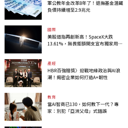
軍公教年金改革8年了！退撫基金潛藏
負債持續增至2.9兆元
國際
美股道指再創新高！SpaceX大跌
13.61%，無畏鉅額開支宣布獨家用輝
達
產經
HBR百強贈獎〉迎戰地緣政治與AI浪
潮！揭密企業如何打造A+韌性
教育
當AI智商已130，如何教下一代？專
家：別犯「亞洲父母」式錯誤