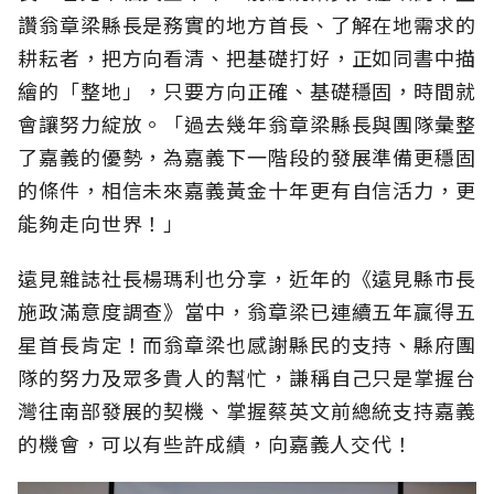
讚翁章梁縣長是務實的地方首長、了解在地需求的
耕耘者，把方向看清、把基礎打好，正如同書中描
繪的「整地」，只要方向正確、基礎穩固，時間就
會讓努力綻放。「過去幾年翁章梁縣長與團隊彙整
了嘉義的優勢，為嘉義下一階段的發展準備更穩固
的條件，相信未來嘉義黃金十年更有自信活力，更
能夠走向世界！」
遠見雜誌社長楊瑪利也分享，近年的《遠見縣市長
施政滿意度調查》當中，翁章梁已連續五年贏得五
星首長肯定！而翁章梁也感謝縣民的支持、縣府團
隊的努力及眾多貴人的幫忙，謙稱自己只是掌握台
灣往南部發展的契機、掌握蔡英文前總統支持嘉義
的機會，可以有些許成績，向嘉義人交代！