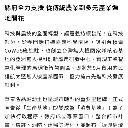
縣府全力支援 從傳統農業到多元產業遍
地開花
科技與農技的全面轉型，讓嘉義持續發光！在科技
部分，從零開始打造嘉義科學園區，吸引台積電
CoWoS廠進駐，也創立台灣無人機國家隊核心基
地的亞洲無人機AI創新應用研發中心、實現工業智
慧化管理的馬稠後智慧園區、即將於9月啟用的民
雄航太暨無人機產業園區，極力搶占先進科技發展
紅利。
華泰名品城動土也是城市轉型的重要里程碑，正式
宣告從「生產基地」蛻變成為「消費基地」！為了
加快行政程序，縣府成立專案窗口，整合都市計
畫、環評、消防、建照等流程，並頒布「振興經濟