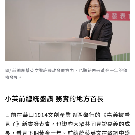
圖/ 前總統蔡英文讚許縣政發展方向，也期待未來黃金十年的蓬
勃發展。
小英前總統盛讚 務實的地方首長
日前在華山1914文創產業園區舉行的《嘉義被看
見了》新書發表會，也邀約大眾共同見證嘉義的成
長，看見下個黃金十年。前總統蔡英文在致詞中盛