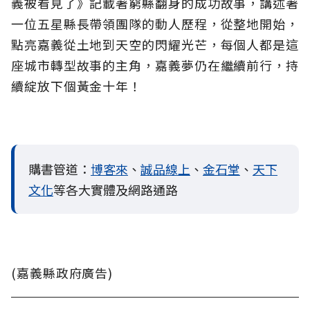
義被看見了》記載著窮縣翻身的成功故事，講述著
一位五星縣長帶領團隊的動人歷程，從整地開始，
點亮嘉義從土地到天空的閃耀光芒，每個人都是這
座城市轉型故事的主角，嘉義夢仍在繼續前行，持
續綻放下個黃金十年！
購書管道：
博客來
、
誠品線上
、
金石堂
、
天下
文化
等各大實體及網路通路
(嘉義縣政府廣告)