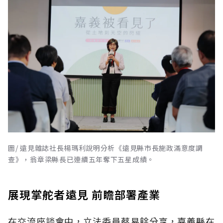
圖/ 遠見雜誌社長楊瑪利說明分析《遠見縣市長施政滿意度調
查》，翁章梁縣長已連續五年奪下五星成績。
展現掌舵者遠見 前瞻部署產業
在交流座談會中，立法委員蔡易餘分享，嘉義縣在