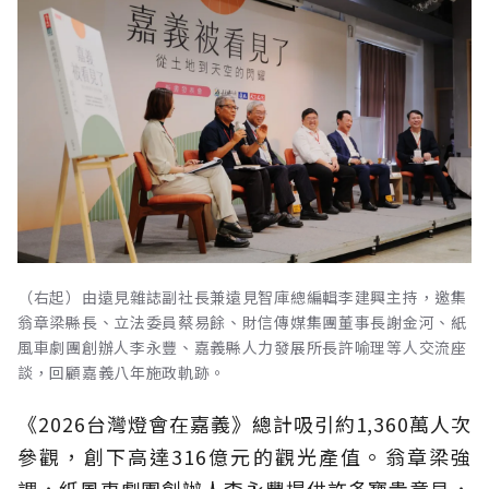
（右起）由遠見雜誌副社長兼遠見智庫總編輯李建興主持，邀集
翁章梁縣長、立法委員蔡易餘、財信傳媒集團董事長謝金河、紙
風車劇團創辦人李永豐、嘉義縣人力發展所長許喻理等人交流座
談，回顧嘉義八年施政軌跡。
《2026台灣燈會在嘉義》總計吸引約1,360萬人次
參觀，創下高達316億元的觀光產值。翁章梁強
調，紙風車劇團創辦人李永豐提供許多寶貴意見，