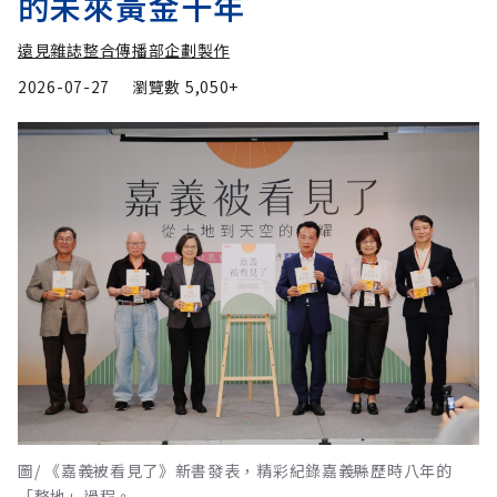
的未來黃金十年
遠見雜誌整合傳播部企劃製作
2026-07-27
瀏覽數
5,050+
圖/ 《嘉義被看見了》新書發表，精彩紀錄嘉義縣歷時八年的
「整地」過程。