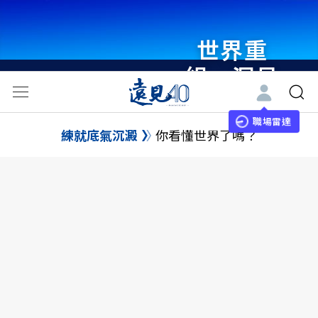
世界重
組・洞見
未來 與
世界領袖
職場雷達
練就底氣沉澱
你看懂世界了嗎？
同行