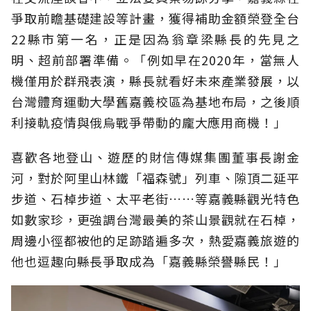
爭取前瞻基礎建設等計畫，獲得補助金額榮登全台
22縣市第一名，正是因為翁章梁縣長的先見之
明、超前部署準備。「例如早在2020年，當無人
機僅用於群飛表演，縣長就看好未來產業發展，以
台灣體育運動大學舊嘉義校區為基地布局，之後順
利接軌疫情與俄烏戰爭帶動的龐大應用商機！」
喜歡各地登山、遊歷的財信傳媒集團董事長謝金
河，對於阿里山林鐵「福森號」列車、隙頂二延平
步道、石棹步道、太平老街……等嘉義縣觀光特色
如數家珍，更強調台灣最美的茶山景觀就在石棹，
周邊小徑都被他的足跡踏遍多次，熱愛嘉義旅遊的
他也逗趣向縣長爭取成為「嘉義縣榮譽縣民！」