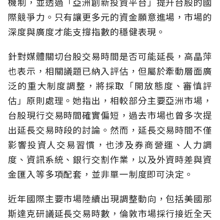
機制，並透過「亞洲創新投資平台」提升台股的國
際競爭力。只有讓更多元的資金願意進場，市場的
深度與廣度才能支撐指數的穩健表現。
針對媒體關切台股交易時間是否可能延長，高晶萍
也表示，相關議題已納入評估，但屬於牽動層面廣
泛的重大制度調整，將採取「開放態度、審慎評
估」原則處理。她指出，相較部分主要亞洲市場，
台股現行交易時間確實偏短，過去市場也曾多次提
出延長交易時段的討論。然而，延長交易時間不僅
影響投資人交易習慣，也涉及券商營運、人力調
度、資訊系統、銀行交割作業，以及外資時差與資
金匯入等多項配套，並非單一制度即可決定。
近年國際主要市場陸續出現調整動向，包括美國那
斯達克研議延長交易時數，倫敦市場採行接近全天