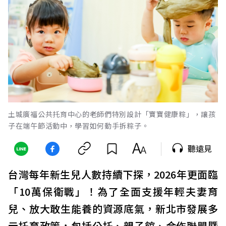
土城廣福公共托育中心的老師們特別設計「寶寶健康粽」，讓孩
子在端午節活動中，學習如何動手拆粽子。
聽遠見
台灣每年新生兒人數持續下探，2026年更面臨
「10萬保衛戰」！為了全面支援年輕夫妻育
兒、放大敢生能養的資源底氣，新北市發展多
元托育政策，包括公托、親子館、合作聯盟暨