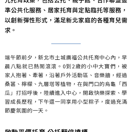
準公共化服務、居家托育與定點臨托等服務，
以創新彈性形式，滿足新北家庭的各種育兒需
求。
端午節前夕，新北市土城廣福公共托育中心內，早
晨八點就已熱鬧滾滾。0到2歲的小中大寶們，被
家人抱著、牽著，沿著戶外活動區、音樂牆，經過
桑葚、檸檬、九層塔等植物，在與門口的烏龜「西
瓜」打招呼後，陸續進入中心，開啟快樂探索、學
習成長歷程，下午還一同享用小型粽子，度過充滿
節慶氛圍的一天。
啟動平價托育 公托翻倍達標