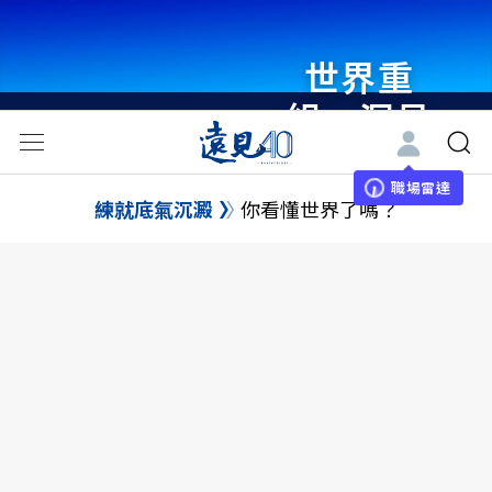
世界重
組・洞見
未來 與
世界領袖
職場雷達
練就底氣沉澱
你看懂世界了嗎？
同行