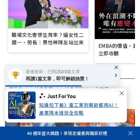
職場文化害慘生育率？逼女性二
選一，勞長：男性神隊友站出來
EMBA的價值，
立即收聽
×
最後衝刺：已閱讀2/3篇文章
再讀1篇文章，即可解鎖抽獎！
新北市
社會政策
社會福利
生育率
Just For You
知識包下載》重工業到餐飲都用AI！
產業降本增效全攻略
40 週年盛大開啟！享限定優惠與獨家好禮