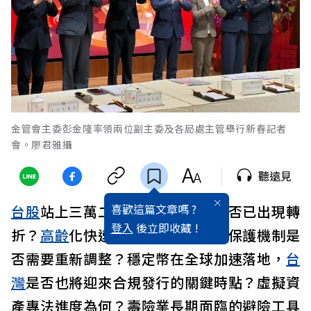
金管會主委彭金隆率領兩位副主委及各局處主管舉行新春記者
會。廖君雅攝
聽遠見
喜歡這篇文章嗎 ?
台股
站上三萬二千點，市場定位是否已出現轉
登入
後立即收藏 !
折？
高齡
化快速推進，
金融
服務的保護機制是
否需要重新調整？穩定幣在全球加速落地，
台
灣
是否也將迎來合規發行的關鍵時點？虛擬資
產專法進度為何？壽險業長期面臨的避險工具