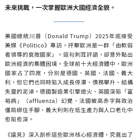
未來挑戰，一次掌握歐洲大國經濟全貌。
美國總統川普（Donald Trump）2025年底接受
美媒《Politico》專訪，抨擊歐洲是一群「由軟弱
者領導的衰敗國家」。這句刺耳評語，卻意外點出
歐洲經濟的集體困境。全球前十大經濟體中，歐洲
國家占了四席，分別是德國、英國、法國、義大
利，但它們也同時陷入成長停滯、債務攀升、結構
失靈的泥淖。德國製造業引擎熄火、英國深陷「富
裕病」（affluenza）幻覺、法國被高赤字與政治
僵局綁住手腳、義大利則在低生產力與人口老化中
愈陷愈深。
《遠見》深入剖析這些歐洲核心經濟體，究竟出了