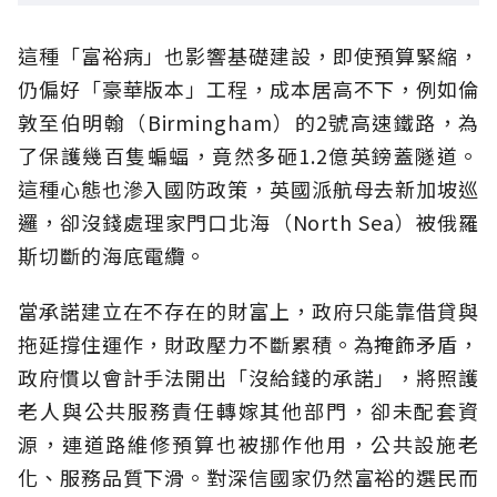
這種「富裕病」也影響基礎建設，即使預算緊縮，
仍偏好「豪華版本」工程，成本居高不下，例如倫
敦至伯明翰（Birmingham）的2號高速鐵路，為
了保護幾百隻蝙蝠，竟然多砸1.2億英鎊蓋隧道。
這種心態也滲入國防政策，英國派航母去新加坡巡
邏，卻沒錢處理家門口北海（North Sea）被俄羅
斯切斷的海底電纜。
當承諾建立在不存在的財富上，政府只能靠借貸與
拖延撐住運作，財政壓力不斷累積。為掩飾矛盾，
政府慣以會計手法開出「沒給錢的承諾」，將照護
老人與公共服務責任轉嫁其他部門，卻未配套資
源，連道路維修預算也被挪作他用，公共設施老
化、服務品質下滑。對深信國家仍然富裕的選民而