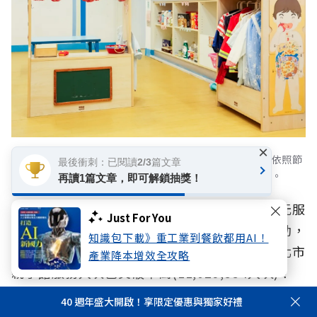
×
土城廣福公托親子館為孩子們設計不同的季度主題活動，依照節
最後衝刺：已閱讀2/3篇文章
慶與生活情境引導學習，讓孩子在遊戲與體驗中探索世界。
再讀1篇文章，即可解鎖抽獎！
新北市府每年補助親子館2名行政人員及20萬元服
Just For You
務活動費，成功打造「熊果家家酒」等人氣活動，
知識包下載》重工業到餐飲都用AI！
擁有固定粉絲，從100年截至今年5月間，新北市
產業降本增效全攻略
親子館服務人次已突破千萬(11,029,554人次)！
40 週年盛大開啟！享限定優惠與獨家好禮
新北市政府公共托嬰中心結合多元托育與育兒支持