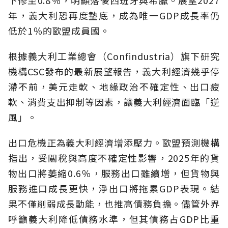
下修至0.8％，明顯落後西班牙與希臘。展望2027
年，義大利恐再度墊底，成為唯一GDP成長率仍
低於1％的歐盟成員國。
根據義大利工業總會（Confindustria）旗下研究
機構CSC發布的最新展望報告，義大利經濟幾乎停
滯不前，美元走軟、地緣政治不確定性、出口疲
軟、消費支出抑制等因素，讓義大利經濟面臨「逆
風」。
出口危機正為義大利經濟增添壓力。歐盟預測機構
指出，受關稅與高度不確定性影響，2025年的貨
物出口將萎縮0.6％，服務出口雖續增，但貨物與
服務進口成長更快，淨出口將拖累GDP表現。結
果不僅削弱成長動能，也推高債務負擔。儘管外界
呼籲義大利降低債務水準，但其債務占GDP比重