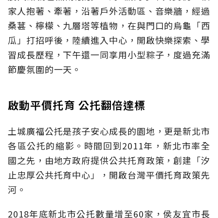
家人抱著、牽著，沿著戶外活動區、音樂牆，經過
桑葚、檸檬、九層塔等植物，在與門口的烏龜「西
瓜」打招呼後，陸續進入中心，開啟快樂探索、學
習成長歷程，下午還一同享用小型粽子，度過充滿
節慶氛圍的一天。
啟動平價托育 公托翻倍達標
土城廣福公托是孩子安心成長的園地，更是新北市
各區公托的縮影。時間回到2011年，新北市率全
國之先，由地方政府提供公共托育政策，創建「汐
止忠厚公共托育中心」，開啟台灣平價托育政策先
河。
2018年底新北市公托數量增至60家，侯友宜市長