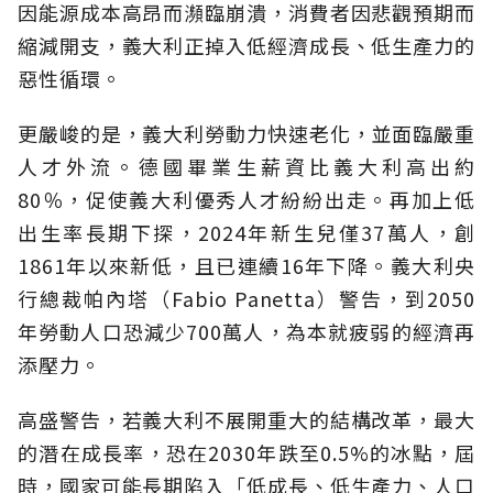
因能源成本高昂而瀕臨崩潰，消費者因悲觀預期而
縮減開支，義大利正掉入低經濟成長、低生產力的
惡性循環。
更嚴峻的是，義大利勞動力快速老化，並面臨嚴重
人才外流。德國畢業生薪資比義大利高出約
80％，促使義大利優秀人才紛紛出走。再加上低
出生率長期下探，2024年新生兒僅37萬人，創
1861年以來新低，且已連續16年下降。義大利央
行總裁帕內塔（Fabio Panetta）警告，到2050
年勞動人口恐減少700萬人，為本就疲弱的經濟再
添壓力。
高盛警告，若義大利不展開重大的結構改革，最大
的潛在成長率，恐在2030年跌至0.5%的冰點，屆
時，國家可能長期陷入「低成長、低生產力、人口