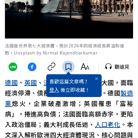
法國是世界第七大經濟體，預計2026年的經濟成長將溫和復
甦。Unsplash by Nirmal Rajendharkumar
聽遠見
喜歡這篇文章嗎 ?
德國
、
英國
、
法國
、
義大利
等歐洲大國，面臨
登入
後立即收藏 !
經濟停滯、債務攀升與結構性困境。德國
製造
業
熄火，企業破產激增；英國罹患「富裕
病」，捲進高負債；法國面臨高額赤字，更陷
入政治僵局；義大利成長低迷、
人口老化
。本
文深入解析歐洲四大經濟體現況、核心問題與