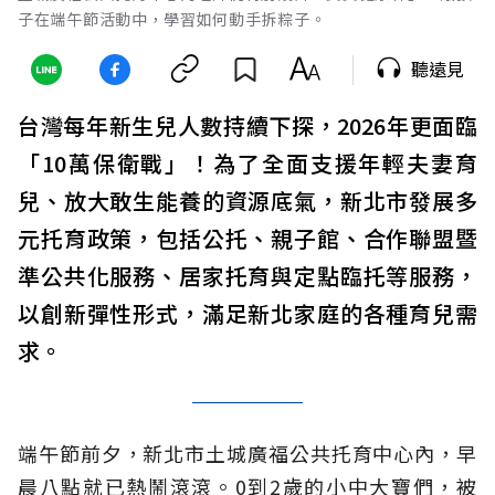
子在端午節活動中，學習如何動手拆粽子。
聽遠見
台灣每年新生兒人數持續下探，2026年更面臨
「10萬保衛戰」！為了全面支援年輕夫妻育
兒、放大敢生能養的資源底氣，新北市發展多
元托育政策，包括公托、親子館、合作聯盟暨
準公共化服務、居家托育與定點臨托等服務，
以創新彈性形式，滿足新北家庭的各種育兒需
求。
端午節前夕，新北市土城廣福公共托育中心內，早
晨八點就已熱鬧滾滾。0到2歲的小中大寶們，被