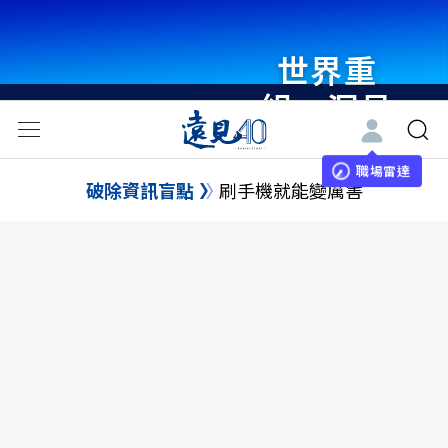
世界重
組・洞見
未來 與
世界領袖
職場雷達
破除資訊盲點
刷手機就能變厲害
同行