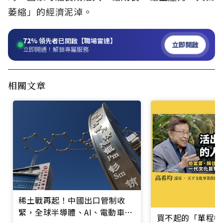
萎縮」的經濟泥淖。
72%
領先者已開啟【職場雷達】
立即開啟
立即開通！解鎖專屬服務
相關文章
稀土戰再起！中國出口管制收
緊，全球半導體、AI、電動車、
買不起的「單程機