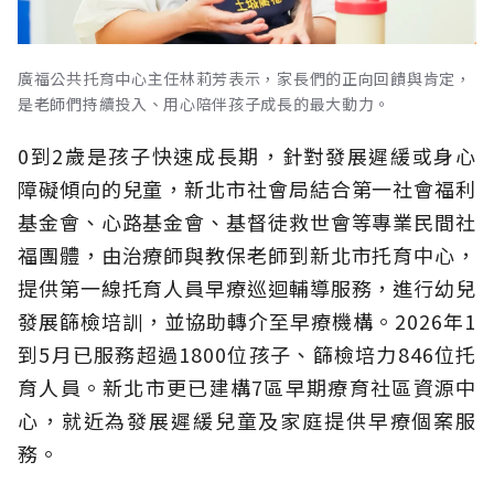
廣福公共托育中心主任林莉芳表示，家長們的正向回饋與肯定，
是老師們持續投入、用心陪伴孩子成長的最大動力。
0到2歲是孩子快速成長期，針對發展遲緩或身心
障礙傾向的兒童，新北市社會局結合第一社會福利
基金會、心路基金會、基督徒救世會等專業民間社
福團體，由治療師與教保老師到新北市托育中心，
提供第一線托育人員早療巡迴輔導服務，進行幼兒
發展篩檢培訓，並協助轉介至早療機構。2026年1
到5月已服務超過1800位孩子、篩檢培力846位托
育人員。新北市更已建構7區早期療育社區資源中
心，就近為發展遲緩兒童及家庭提供早療個案服
務。