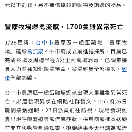
元以下罰鍰，另不補償撲殺的動物及銷毀的物品。
豐康牧場爆禽流感，1700隻雞異常死亡
1/28更新：
台中市
豐原區一處蛋雞場「豐康牧
場」確診
禽流感
。中市府成立前進指揮所，目前已
完成案場及周邊半徑3公里內禽場消毒，已調集機
具人力並通知化製場待命，案場雞隻全部撲殺，
雞
蛋
全部銷毀。
台中市豐原區一處蛋雞場近來出現大量雞隻異常死
亡，鄰居發現異狀在網路社群發文。中市府26日
晚間接獲通報，27日派員前往訪視，現場發現雞
隻出現呼吸窘迫等禽流感症狀，採集病禽樣本送驗
並開立移動管制通知書，檢驗結果今天出爐為禽流