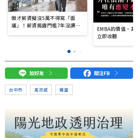
徵才薪資擬沒5萬不得寫「面
議」！薪資揭露門檻7年沒調，
EMBA的價值，
勞動部下一步？
立即收聽
加好友
關注FB
台中市
禽流感
雞蛋