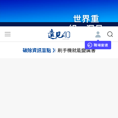
世界重
組・洞見
未來 與
世界領袖
職場雷達
破除資訊盲點
刷手機就能變厲害
同行