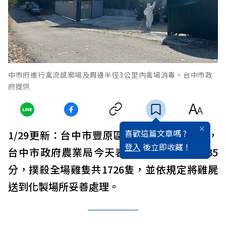
中市府進行禽流感案場及周邊半徑3公里內禽場消毒。台中市政
府提供
喜歡這篇文章嗎 ?
1/29更新：台中市豐原區蛋雞場確診禽流感，
登入
後立即收藏 !
台中市政府農業局今天表示，截至上午9時35
分，撲殺全場雞隻共1726隻，並依規定將雞屍
送到化製場所妥善處理。