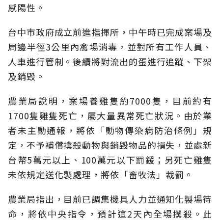
感陽性。
台中市政府成立前進指揮所，中午時已完成案場及
周邊半徑3公里內禽場消毒，並對所有工作人員、
人車進行管制。後續將對流出的蛋進行追蹤、下架
及銷毀。
農業局說明，案場養雞隻約7000隻，目前約有
1700隻雞隻死亡，屬大量異常死亡狀況。由於業
者未主動通報，將依「動物傳染病防治條例」規
定，不予補償撲殺動物與銷毀物品的損失，並處新
台幣5萬元以上、100萬元以下罰鍰；另死亡雞隻
未依規定送化製處理，將依「畜牧法」裁罰。
農業局指出，目前已調集機具人力並通知化製場待
命，將依中央指令，預計這2天內全場撲殺。此