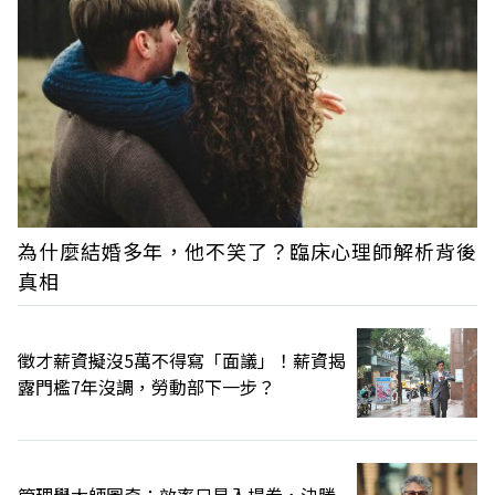
為什麼結婚多年，他不笑了？臨床心理師解析背後
真相
徵才薪資擬沒5萬不得寫「面議」！薪資揭
露門檻7年沒調，勞動部下一步？
管理學大師圖奇：效率只是入場券，決勝