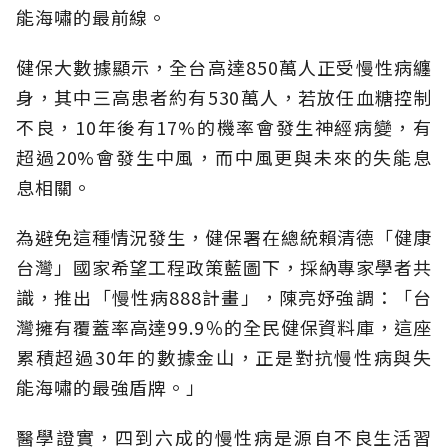
能海嘯的最前線。
健保大數據顯示，全台高達850萬人正受慢性病纏
身，其中三高患者約有530萬人，若放任血糖控制
不良，10年後有17%的機率會發生神經病變，有
超過20%會發生中風，而中風更與未來的失能息
息相關。
為避免這種情況發生，健保署在總統賴清德「健康
台灣」國家希望工程政策藍圖下，採納專家學者共
識，推出「慢性病888計畫」，陳亮妤強調：「台
灣擁有覆蓋率高達99.9％的全民健保資料庫，這座
累積超過30年的數據金山，正是對抗慢性病與失
能海嘯的最強盾牌。」
醫學證實，四到六成的慢性病是源自不良生活習