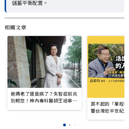
儲蓄平衡配置。
相關文章
爸媽老了還是病了？失智症前兆
別輕忽！神內專科醫師王培寧呼
買不起的「單程機
籲把握大腦黃金期
響台灣近半世紀思