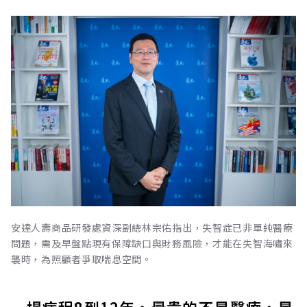
安達人壽商品研發處資深副總林宗佑指出，失智症已非單純醫療
問題，需及早盤點現有保障缺口與財務風險，才能在失智海嘯來
襲時，為照顧者爭取喘息空間。
一場病程8到12年，最貴的不是醫療，是