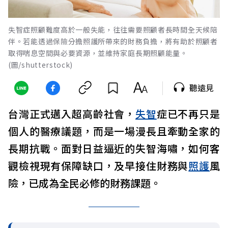
失智症照顧難度高於一般失能，往往需要照顧者長時間全天候陪
伴。若能透過保險分擔照護所帶來的財務負擔，將有助於照顧者
取得喘息空間與必要資源，並維持家庭長期照顧能量。
(圖/shutterstock)
聽遠見
台灣正式邁入超高齡社會，
失智
症已不再只是
個人的醫療議題，而是一場漫長且牽動全家的
長期抗戰。面對日益逼近的失智海嘯，如何客
觀檢視現有保障缺口，及早接住財務與
照護
風
險，已成為全民必修的財務課題。