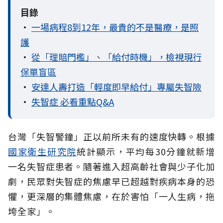
目錄
•
一場病程8到12年，最貴的不是醫療，是照
護
•
從「理賠門檻」、「給付時機」，檢視現行
保單盲區
•
安達人壽打造「輕度即早給付」專屬失智險
•
失智症 必看重點Q&A
台灣「失智警鐘」正以前所未有的速度快轉。根據
國家衛生研究院
統計顯示，平均每30分鐘就新增
一名失智症患者。隨著進入超高齡社會與少子化加
劇，民眾對失智症的焦慮早已超越對疾病本身的恐
懼，更深層的集體焦慮，在於害怕「一人生病，拖
垮全家」。