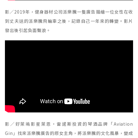
影／2019年，健身器材公司
派樂騰一隻廣告
描繪一位女性在收
到丈夫送的派樂騰飛輪車之後，記錄自己一年來的轉變。影片
發出後引起負面聲浪。
影／好萊塢影星萊恩·雷諾斯投資的琴酒品牌「Aviation
Gin」找來派樂騰廣告的原女主角，將派樂騰的文化風暴，變成