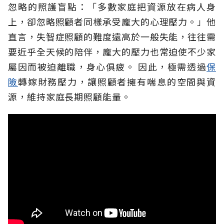
忽略的照護盲點：「多數家庭把資源放在病人身
上，卻忽略照顧者同樣承受龐大的心理壓力。」他
直言，失智症照顧的難度遠高於一般失能，往往需
要近乎全天候的陪伴，龐大的壓力也常迫使不少家
屬因而被迫離職，身心俱疲。
因此，極需透過
保
險
轉嫁財務壓力，讓照顧者擁有喘息的空間與資
源，維持家庭長期照顧能量。