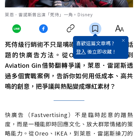
萊恩．雷諾斯曾出演「死侍」一角。Disney
喜歡這篇文章嗎 ?
死侍級行銷術不只是嘴砲，而是能即時引爆話
登入
後立即收藏 !
題的快廣告方法。從Oreo停電神回應，到
Aviation Gin借勢翻轉爭議，萊恩．雷諾斯透
過多個實戰案例，告訴你如何用低成本、高共
鳴的創意，把爭議與熱點變成爆紅素材？
快廣告（Fastvertising）不是臨時起意的蹭熱
度，而是一種能即時回應文化、放大群眾情緒的策
略能力。從Oreo、IKEA，到萊恩．雷諾斯操刀的