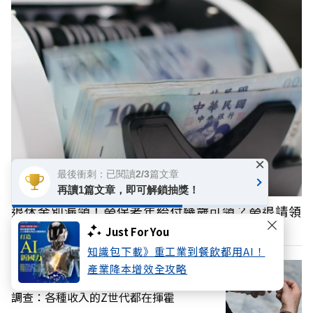
×
最後衝刺：已閱讀2/3篇文章
再讀1篇文章，即可解鎖抽獎！
退休金別漏領！勞保老年給付幾歲可領？勞退請領
一次看懂
Just For You
知識包下載》重工業到餐飲都用AI！
產業降本增效全攻略
不管賺多少錢都一樣！不適用K型經濟，
調查：各種收入的Z世代都在揮霍