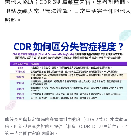
需他人協助；CDR 3則屬嚴重失智，患者對時間、
地點及親人常已無法辨識，日常生活完全仰賴他人
照料。
傳統長照與特定傷病險多需達到中重度（CDR 2或3）才啟動理
賠，但新型專屬失智險則提倡「輕度（CDR 1）即早給付」，在
第一時間穩住家庭防護網。