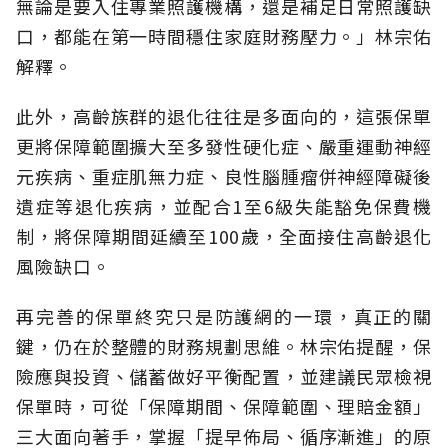
無論是要入住專業照護機構，還是補足日常照護缺
口，都能在第一時間穩住家庭財務壓力。」林宗佑
解釋。
此外，高齡族群的退化往往是多面向的，這張保單
更將保障範圍擴大至多發性硬化症、嚴重運動神經
元疾病、重症肌無力症、良性腦腫瘤併神經障礙後
遺症等退化疾病，並配合1至6級失能豁免保費機
制，將保障期間延續至100歲，全面接住高齡退化
風險缺口。
再完善的保單終究只是防護網的一環，真正的關
鍵，仍在於整體的財務規劃思維。
林宗佑提醒，保
險應與投資、儲蓄做好平衡配置，並建議民眾檢視
保單時，可從「保障期間、保障範圍、理賠金額」
三大面向著手，掌握「提早佈局、循序漸進」的原