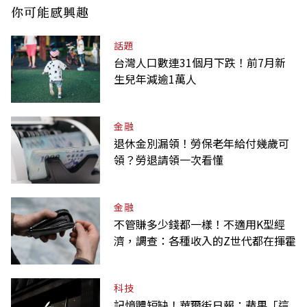
你可能感興趣
話題
台灣人口數連31個月下跌！前7月新
生兒年減逾1萬人
金融
退休金別漏領！勞保老年給付幾歲可
領？勞退請領一次看懂
金融
不管賺多少錢都一樣！不適用K型經
濟，調查：各種收入的Z世代都在揮霍
科技
記憶體短缺！華爾街日報：蘋果「這