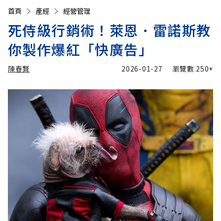
首頁
產經
經營管理
死侍級行銷術！萊恩．雷諾斯教
你製作爆紅「快廣告」
陳春賢
2026-01-27
瀏覽數
250+