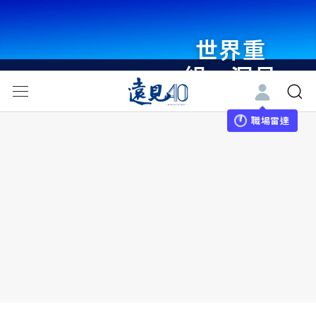
世界重
組・洞見
未來 與
世界領袖
職場雷達
同行