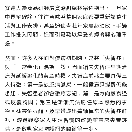
安達人壽商品研發處資深副總林宗佑指出，一旦家
中長輩確診，往往意味著整個家庭都要重新調整生
活與工作安排，甚至迫使青壯年家屬必須放下手邊
工作投入照顧，進而引發難以承受的經濟與心理重
擔。
然而，許多人在面對疾病初期時，常將「失智症」
與「正常老化」混為一談，因而錯失失智症早期治
療與延緩退化的黃金時機。失智症前兆主要具備三
大特徵：第一是缺乏病識感，一般健忘經提醒仍能
想起，失智患者卻會徹底忘記；第二是方向感衰退
或反覆詢問；第三是漸漸無法勝任原本熟悉的事
物。林宗佑提醒，及早辨識出這類異常的失智症前
兆，透過觀察家人生活習慣的改變並尋求專業評
估，是啟動家庭防護網的關鍵第一步。