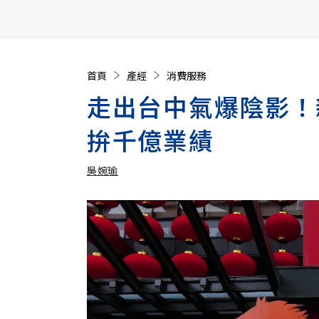
【遠見40週年慶】訂《遠見》贈實用家電3選1+暢銷好
首頁
產經
消費服務
走出台中氣爆陰影！
拚千億業績
吳婉瑜
加入追蹤
吳婉瑜