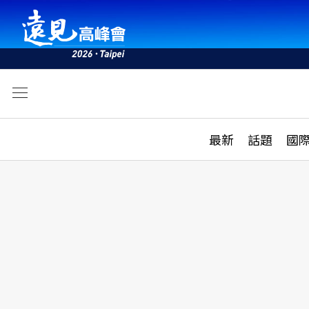
文
最新
最新
話題
國
雜誌目錄
活動
話題
AI
學堂
專題報導
科技
教育
遠見ON AIR
影音
合作