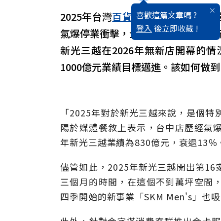
喜歡這篇文章嗎 ?
2025年台灣
百貨
業遭遇逆風，整體
登入
後立即收藏 !
氣爆停業衝擊，全年業績掉至830億
新光三越在2026年無新店開幕的
1000億元業績目標邁進。該如何做到
「2025年對於新光三越來說，是個
陽於媒體餐敘上表示，台中店歷經氣爆停
年新光三越業績為830億元，衰退13％
儘管如此，2025年新光三越開出第1
三個月的時間，在這個不到萬坪空間，創
四季開始的新事業「SKM Men's」