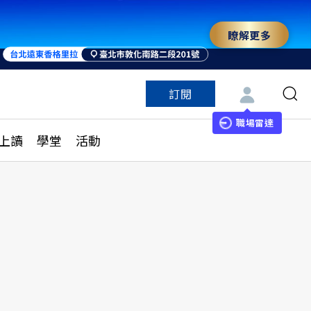
瞭解更多
訂閱
特色頻道
訂閱
見線上讀
ESG遠見
職場雷達
上讀
學堂
活動
多訂閱方案
城市學
刊購買
健康遠見
子報訂閱
華人精英論壇
享知識包
領導影響力學院