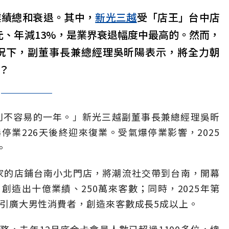
業績總和衰退。其中，
新光三越
受「店王」台中店
元、年減13%，是業界衰退幅度中最高的。然而，
情況下，副董事長兼總經理吳昕陽表示，將全力朝
？
特別不容易的一年。」新光三越副董事長兼總經理吳昕
業226天後終迎來復業。受氣爆停業影響，2025
。
6家的店鋪台南小北門店，將潮流社交帶到台南，開幕
造出十億業績、250萬來客數；同時，2025年第
也吸引廣大男性消費者，創造來客數成長5成以上。