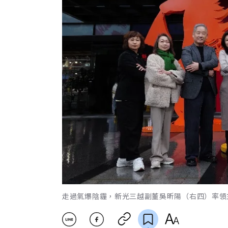
走過氣爆陰霾，新光三越副董吳昕陽（右四）率領