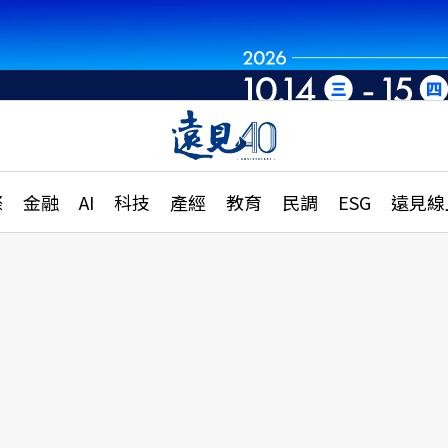
章
特輯
文章
大學升學、職涯攻略
遠
際
金融
AI
科技
產經
教育
民調
ESG
遠見線
國際
更
縣市施政調查全解析
金融
單
民調
產經
電
好享生活
獨
專欄