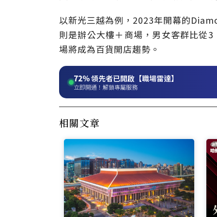
以新光三越為例，2023年開幕的Diam
則是辦公大樓＋商場，男女客群比從3
場將成為百貨開店趨勢。
72%
領先者已開啟【職場雷達】
立即開通！解鎖專屬服務
相關文章