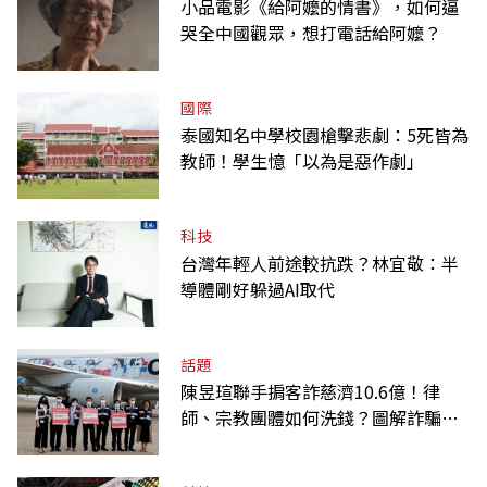
小品電影《給阿嬤的情書》，如何逼
哭全中國觀眾，想打電話給阿嬤？
國際
泰國知名中學校園槍擊悲劇：5死皆為
教師！學生憶「以為是惡作劇」
科技
台灣年輕人前途較抗跌？林宜敬：半
導體剛好躲過AI取代
話題
陳昱瑄聯手掮客詐慈濟10.6億！律
師、宗教團體如何洗錢？圖解詐騙關
係網