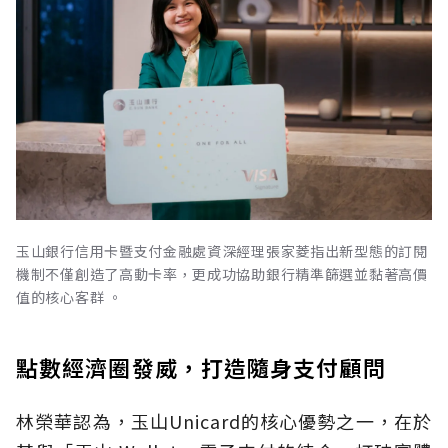
玉山銀行信用卡暨支付金融處資深經理張家菱指出新型態的訂閱
機制不僅創造了高動卡率，更成功協助銀行精準篩選並黏著高價
值的核心客群 。
點數經濟圈發威，打造隨身支付顧問
林榮華認為，玉山Unicard的核心優勢之一，在於