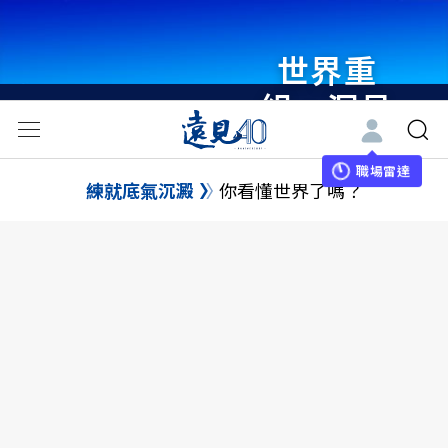
世界重
組・洞見
未來 與
世界領袖
職場雷達
練就底氣沉澱
你看懂世界了嗎？
同行