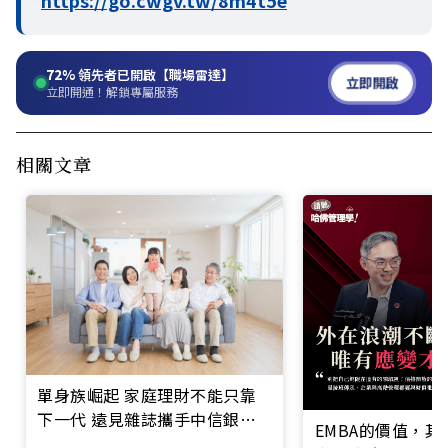
https://go.cwgv.tw/8m4t5e
72%
領先者已開啟【職場雷達】
立即開啟
立即開通！解鎖專屬服務
相關文章
單身族崛起 家庭理財不能只靠
下一代 遠見雜誌攜手中信銀行
EMBA的價值，
發布《2026家庭理財暨家庭型