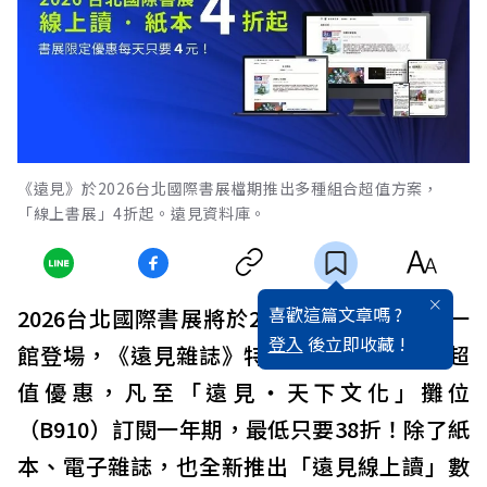
《遠見》於2026台北國際書展檔期推出多種組合超值方案，
「線上書展」4折起。遠見資料庫。
喜歡這篇文章嗎 ?
2026台北國際書展將於2月3日至8日在世貿一
登入
後立即收藏 !
館登場，《遠見雜誌》特別在展場祭出年度超
值優惠，凡至「遠見‧天下文化」攤位
（B910）訂閱一年期，最低只要38折！除了紙
本、電子雜誌，也全新推出「遠見線上讀」數