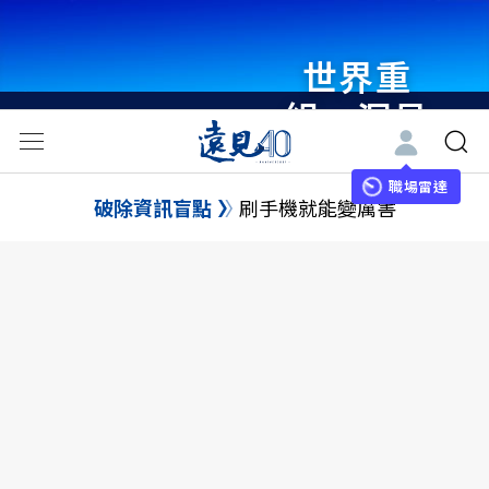
世界重
組・洞見
未來 與
世界領袖
職場雷達
破除資訊盲點
刷手機就能變厲害
同行