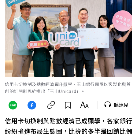
信用卡切換制及點數經濟躍升顯學，玉山銀行團隊以客製化與首
創的訂閱制思維推出「玉山Unicard」。
聽遠見
信用卡切換制與點數經濟已成顯學，各家銀行
紛紛搶進布局生態圈，比拚的多半是回饋比例