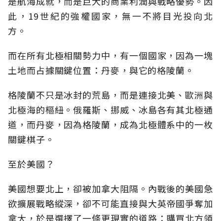
是航海成就，而是巨大的商業利潤與戰略優勢。因
此，19世紀的強權國家，無一不將目光投向北
方。
而在所有北極相關勢力中，有一個國家，因為一塊
土地而占據關鍵位置：丹麥，與它的格陵蘭。
格陵蘭不只是冰封的荒島，而是連接北美、歐洲與
北極海的樞紐。俄羅斯、挪威、冰島各有其北極通
道，而丹麥，因為格陵蘭，成為北極體系中的一枚
關鍵棋子。
至於美國？
美國想要北上，卻被加拿大阻隔。內戰後的美國急
欲擴展戰略縱深，卻不可能直接與大英帝國爭奪加
拿大，於是選擇了一條更現實的道路：購買北方領