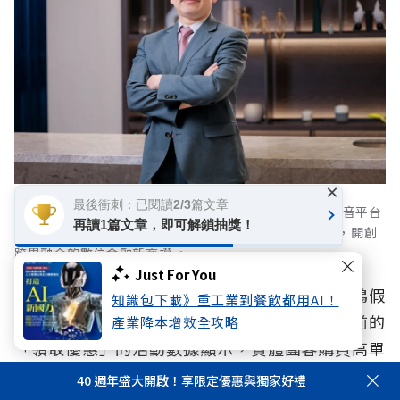
×
最後衝刺：已閱讀2/3篇文章
玉山銀行信用卡暨支付金融處處長張正志提到，玉山將影音平台
再讀1篇文章，即可解鎖抽獎！
的「訂閱制」大膽導入金融業 ，成功推出「UP選」方案，開創
跨界融合的數位金融新商模 。
Just For You
以今年7月的權益調整為例，名單中新增了喜鴻假
知識包下載》重工業到餐飲都用AI！
期、鳳凰旅遊等實體旅行社通路，正是因為先前的
產業降本增效全攻略
「領取優惠」的活動數據顯示，實體團客購買高單
價套裝行程的需求強勁，進而主動讓回饋更貼近消
40 週年盛大開啟！享限定優惠與獨家好禮