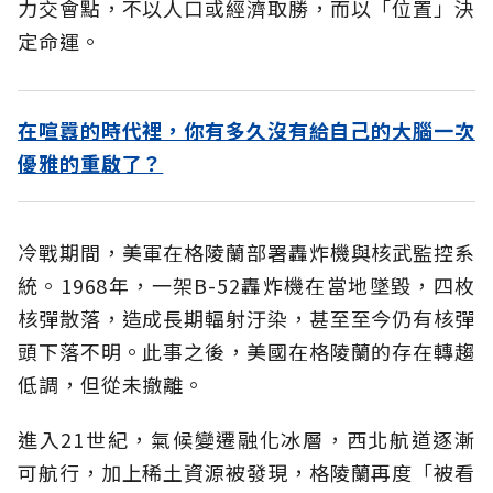
力交會點，不以人口或經濟取勝，而以「位置」決
定命運。
在喧囂的時代裡，你有多久沒有給自己的大腦一次
優雅的重啟了？
冷戰期間，美軍在格陵蘭部署轟炸機與核武監控系
統。1968年，一架B-52轟炸機在當地墜毀，四枚
核彈散落，造成長期輻射汙染，甚至至今仍有核彈
頭下落不明。此事之後，美國在格陵蘭的存在轉趨
低調，但從未撤離。
進入21世紀，氣候變遷融化冰層，西北航道逐漸
可航行，加上稀土資源被發現，格陵蘭再度「被看