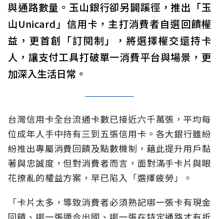
與通路數量。玉山銀行卻另闢蹊徑，推出「玉
山Unicard」信用卡，主打消費者自選回饋權
益，更首創「訂閱制」，將選擇權交還持卡
人，讓支付工具打破單一消費平台與場景，更
加深入生活日常。
台灣信用卡全台流通卡數已接近六千萬張，平均每
位成年人手中持有三到五張信用卡。各大銀行雖紛
紛推出專屬消費回饋及點數機制，藉此提升用戶黏
著與忠誠度，但對消費者而言，面對滿手卡片與眼
花撩亂的權益方案，早已陷入「選擇疲勞」。
「卡片太多，導致消費者必須熟記哪一張卡有現金
回饋、哪一張適合出國、哪一張在特定通路才有折