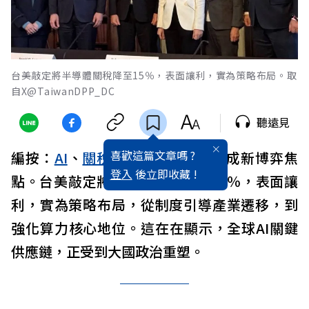
台美敲定將半導體關稅降至15％，表面讓利，實為策略布局。取
自X@TaiwanDPP_DC
聽遠見
喜歡這篇文章嗎 ?
編按：
AI
、
關稅
、
地緣政治
，交織成新博弈焦
登入
後立即收藏 !
點。台美敲定將
半導體
關稅降至15％，表面讓
利，實為策略布局，從制度引導產業遷移，到
強化算力核心地位。這在在顯示，全球AI關鍵
供應鏈，正受到大國政治重塑。