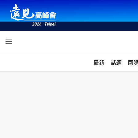
文
最新
最新
話題
國
雜誌目錄
活動
話題
AI
學堂
專題報導
科技
教育
遠見ON AIR
影音
合作