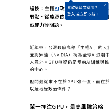
喜歡這篇文章嗎 ?
編按：主權
AI
政策若忽略能源結構
登入
後立即收藏 !
弱點。從能源依賴到AI架構選擇，
載能力等問題。
近年來，台灣政府高舉「主權AI」的大
並將輝達（NVIDIA）視為全球AI
人意外。GPU無疑仍是當前AI訓練與
的中心。
但問題從來不在於GPU強不強，而在
以及地緣政治條件？
單一押注GPU，是高風險策略