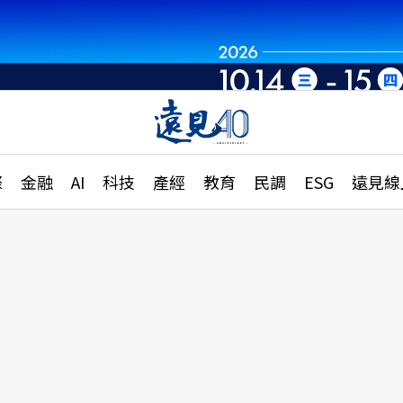
章
特輯
文章
大學升學、職涯攻略
遠
際
金融
AI
科技
產經
教育
民調
ESG
遠見線
國際
更
縣市施政調查全解析
金融
單
民調
產經
電
好享生活
獨
專欄