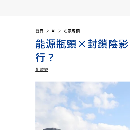
【遠見40週年慶】訂《遠見》贈實用家電3選1+暢銷好
首頁
AI
名家專欄
能源瓶頸×封鎖陰影
行？
劉峻誠
加入追蹤
劉峻誠