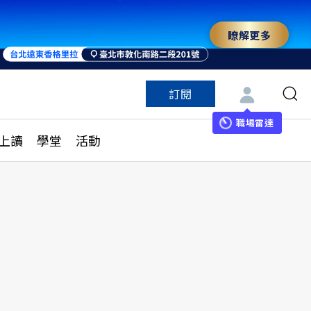
瞭解更多
訂閱
特色頻道
訂閱
見線上讀
ESG遠見
職場雷達
上讀
學堂
活動
多訂閱方案
城市學
刊購買
健康遠見
子報訂閱
華人精英論壇
享知識包
領導影響力學院