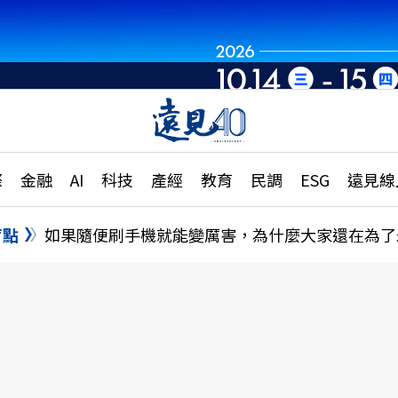
章
特輯
文章
大學升學、職涯攻略
遠
際
金融
AI
科技
產經
教育
民調
ESG
遠見線
國際
更
縣市施政調查全解析
金融
單
民調
盲點
如果隨便刷手機就能變厲害，為什麼大家還在為了
產經
電
好享生活
獨
專欄