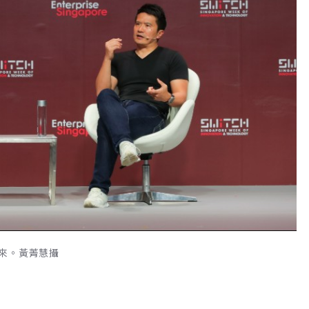
來。黃菁慧攝