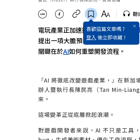
聽
喜歡這篇文章嗎 ?
電玩產業正加速擁抱人工智慧，全球
登入
後立即收藏 !
提出一項大膽預測：未來18個月內
關鍵在於
AI
如何重塑開發流程。
「AI 將徹底改變遊戲產業，」在新加坡
辦人暨執行長陳民亮（Tan Min-L
來。
這場變革正從底層掀起浪潮。
對遊戲開發者來說，AI 不只是工
bug、生成美術素材、優化工作流程