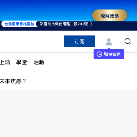
瞭解更多
訂閱
特色頻道
訂閱
見線上讀
ESG遠見
職場雷達
上讀
學堂
活動
多訂閱方案
城市學
刊購買
健康遠見
未來焦慮？
子報訂閱
華人精英論壇
享知識包
領導影響力學院