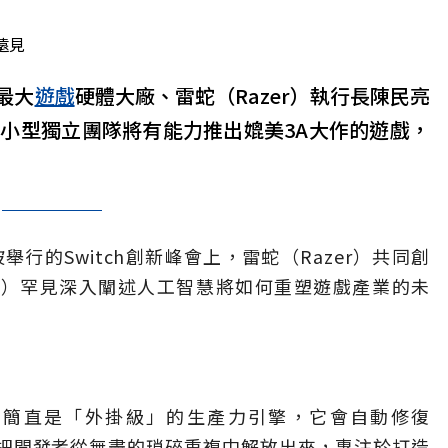
遠見
最大
遊戲
硬體大廠、雷蛇（Razer）執行長陳民亮
，小型獨立團隊將有能力推出媲美3A大作的遊戲，
舉行的Switch創新峰會上，雷蛇（Razer）共同創
iang）罕見深入闡述人工智慧將如何重塑遊戲產業的未
具，簡直是「外掛級」的生產力引擎，它會自動修復
，把開發者從無盡的瑣碎重複中解放出來，專注於打造