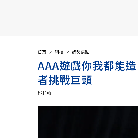
【遠見40週年慶】訂《遠見》贈實用家電3選1+暢銷好
首頁
科技
趨勢焦點
AAA遊戲你我都能造
者挑戰巨頭
邱莉燕
加入追蹤
邱莉燕