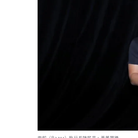
雷蛇（Razer）執行長陳民亮。黃菁慧攝