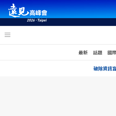
文
最新
最新
話題
國
雜誌目錄
活動
話題
AI
破除資訊
學堂
專題報導
科技
教育
遠見ON AIR
影音
合作