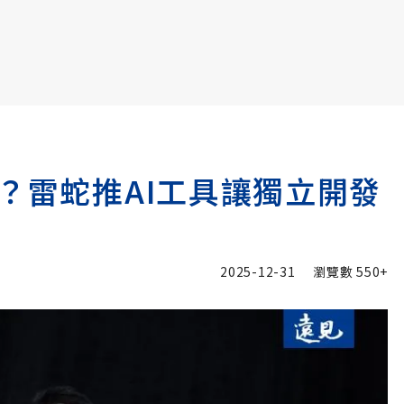
書6選3 特價 3,980 元
？雷蛇推AI工具讓獨立開發
2025-12-31
瀏覽數
550+