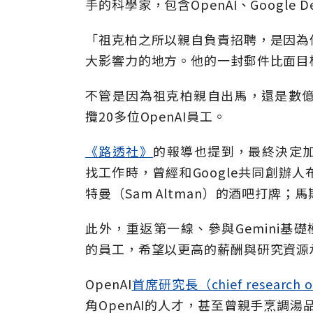
手的科學家，包含OpenAI、Google 
「祖克柏之所以親自負責招聘，是因為
大影響力的地方。他的一封郵件比面目
不管是因為祖克柏親自出馬，還是數億
攬20多位OpenAI員工。
《路透社》
的報導也提到，最終決定加入O
找工作時，曾經和Google共同創辦人布林
特曼（Sam Altman）的酒吧打牌
此外，重返第一線、參與Gemini基
的員工，希望以更高的薪酬與研究資源
OpenAI
首席研究長（chief research
角OpenAI的人才，甚至曾親手烹調