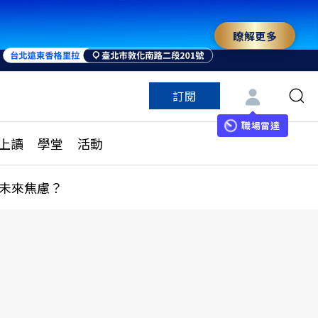
瞭解更多
訂閱
特色頻道
訂閱
見線上讀
ESG遠見
職場雷達
上讀
學堂
活動
多訂閱方案
城市學
刊購買
健康遠見
未來焦慮？
子報訂閱
華人精英論壇
享知識包
領導影響力學院