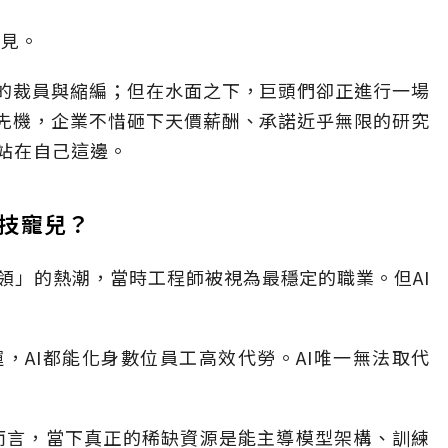
常見。
酷的裁員與縮編；但在水面之下，巨頭們卻正進行一場
得先機，企業不惜砸下天價薪酬、承諾近乎無限的研究
站在自己這邊。
技寵兒？
領」的熱潮，當時工程師被視為最穩定的職業。但AI
，AI都能化身數位員工高效代勞。AI唯一無法取代
enAI而言，當下真正的稀缺資源是能主導模型架構、訓練