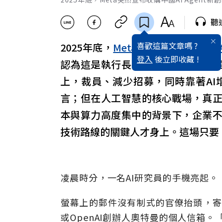
聽
喜歡這篇文章嗎 ?
2025年底，
Meta
突然宣布收購中國
登入
後立即收藏 !
認為這是執行長祖克柏想引進中國超
上，裁員、減少招募，同時靠著AI
言；但在人工智慧的核心戰場，真
本與算力高度集中的背景下，企業
技術路線的關鍵人才身上。這場只要
凌晨時分，一名AI研究員的手機亮起。
螢幕上的郵件沒有制式的官僚抬頭，寄
或OpenAI創辦人奧特曼的個人信箱