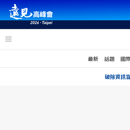
文
最新
最新
話題
國
雜誌目錄
活動
話題
AI
破除資訊
學堂
專題報導
科技
教育
遠見ON AIR
影音
合作