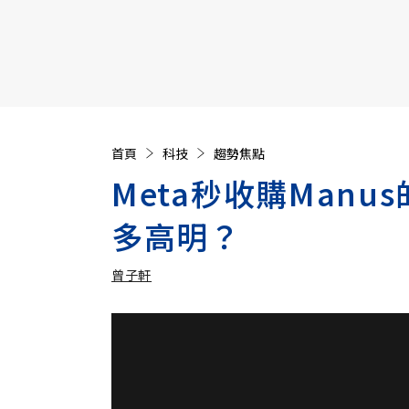
【遠見40週年慶】訂《遠見》贈實用家電3選1+暢銷好
首頁
科技
趨勢焦點
Meta秒收購Manu
多高明？
曾子軒
加入追蹤
曾子軒