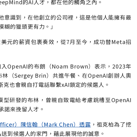
DeepMind的AI人才，都在他的觸角之內。
他意識到，在他創立的公司裡，這是他個人能擁有最
模糊的獵頭更有力。」
美元的薪資包裹奏效，從7月至今，成功替Meta招
penAI的布朗（Noam Brown）表示，2023年
（Sergey Brin）共進午餐、在OpenAI創辦人奧
；馬斯克也會親自打電話聯繫xAI鎖定的候選人。
礎模型研發的布林，曾親自致電給考慮跳槽至OpenAI
承諾來挽留人才。
 officer）陳信翰（Mark Chen）透露
，祖克柏為了挖
湯品送到候選人的家門，藉此展現他的誠意。