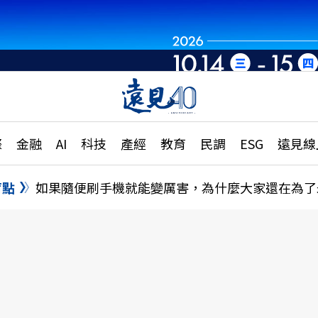
章
特輯
文章
大學升學、職涯攻略
遠
際
金融
AI
科技
產經
教育
民調
ESG
遠見線
國際
更
縣市施政調查全解析
金融
單
民調
盲點
如果隨便刷手機就能變厲害，為什麼大家還在為了
產經
電
好享生活
獨
專欄